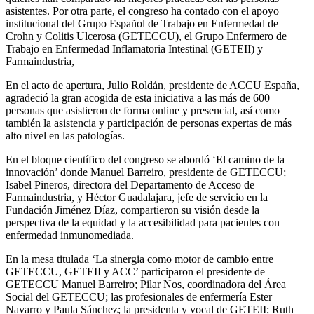
asistentes. Por otra parte, el congreso ha contado con el apoyo
institucional del Grupo Español de Trabajo en Enfermedad de
Crohn y Colitis Ulcerosa (GETECCU), el Grupo Enfermero de
Trabajo en Enfermedad Inflamatoria Intestinal (GETEII) y
Farmaindustria,
En el acto de apertura, Julio Roldán, presidente de ACCU España,
agradeció la gran acogida de esta iniciativa a las más de 600
personas que asistieron de forma online y presencial, así como
también la asistencia y participación de personas expertas de más
alto nivel en las patologías.
En el bloque científico del congreso se abordó ‘El camino de la
innovación’ donde Manuel Barreiro, presidente de GETECCU;
Isabel Pineros, directora del Departamento de Acceso de
Farmaindustria, y Héctor Guadalajara, jefe de servicio en la
Fundación Jiménez Díaz, compartieron su visión desde la
perspectiva de la equidad y la accesibilidad para pacientes con
enfermedad inmunomediada.
En la mesa titulada ‘La sinergia como motor de cambio entre
GETECCU, GETEII y ACC’ participaron el presidente de
GETECCU Manuel Barreiro; Pilar Nos, coordinadora del Área
Social del GETECCU; las profesionales de enfermería Ester
Navarro y Paula Sánchez; la presidenta y vocal de GETEII; Ruth