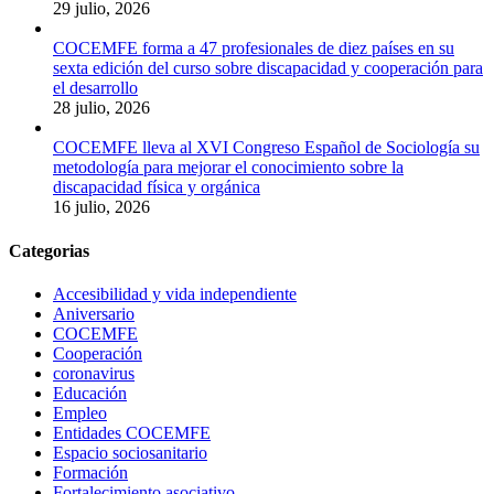
29 julio, 2026
COCEMFE forma a 47 profesionales de diez países en su
sexta edición del curso sobre discapacidad y cooperación para
el desarrollo
28 julio, 2026
COCEMFE lleva al XVI Congreso Español de Sociología su
metodología para mejorar el conocimiento sobre la
discapacidad física y orgánica
16 julio, 2026
Categorias
Accesibilidad y vida independiente
Aniversario
COCEMFE
Cooperación
coronavirus
Educación
Empleo
Entidades COCEMFE
Espacio sociosanitario
Formación
Fortalecimiento asociativo