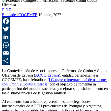



Entidades COCEMFE
10 junio, 2022
F
T
L
E
C
La Confederación de Asociaciones de Enfermos de Crohn y Colitis
Ulcerosa de España (
ACCU España
), entidad perteneciente a
COCEMFE, ha celebrado
el ‘
I Congreso internacional de pacientes
con Crohn y Colitis Ulcerosa’
con el objetivo de fomentar la
participación del mundo asociativo y mejorar su posicionamiento en
los distintos niveles de la gestión sanitaria.
Al encuentro han asistido representantes de delegaciones
internacionales de ACCU provenientes de Portugal y Argentina,
quienes han compartido las mejores prácticas con las personas