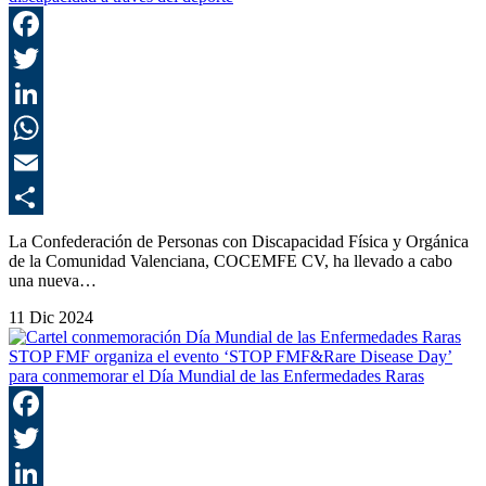
F
T
L
E
C
La Confederación de Personas con Discapacidad Física y Orgánica
de la Comunidad Valenciana, COCEMFE CV, ha llevado a cabo
una nueva…
11 Dic 2024
STOP FMF organiza el evento ‘STOP FMF&Rare Disease Day’
para conmemorar el Día Mundial de las Enfermedades Raras
F
T