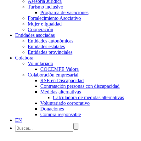
Asesoría Jurídica
Turismo inclusivo
Programa de vacaciones
Fortalecimiento Asociativo
Mujer e Igualdad
Cooperación
Entidades asociadas
Entidades autonómicas
Entidades estatales
Entidades provinciales
Colabora
Voluntariado
COCEMFE Valora
Colaboración empresarial
RSE en Discapacidad
Contratación personas con discapacidad
Medidas alternativas
Calculadora de medidas alternativas
Voluntariado corporativo
Donaciones
Compra responsable
EN