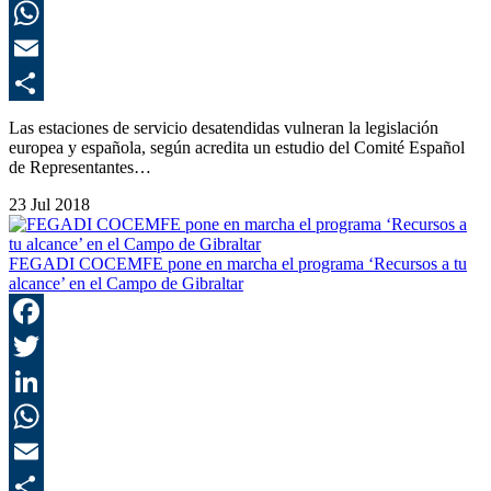
L
E
C
Las estaciones de servicio desatendidas vulneran la legislación
europea y española, según acredita un estudio del Comité Español
de Representantes…
23 Jul 2018
FEGADI COCEMFE pone en marcha el programa ‘Recursos a tu
alcance’ en el Campo de Gibraltar
F
T
L
E