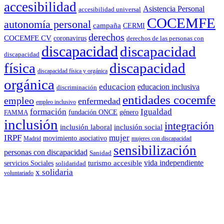
accesibilidad
Asistencia Personal
accesibilidad universal
COCEMFE
autonomía personal
campaña
CERMI
derechos
COCEMFE CV
coronavirus
derechos de las personas con
discapacidad
discapacidad
discapacidad
física
discapacidad
discapacidad física y orgánica
orgánica
educacion
educacion inclusiva
discriminación
entidades cocemfe
empleo
enfermedad
empleo inclusivo
formación
Igualdad
género
FAMMA
fundación ONCE
inclusión
integración
inclusión laboral
inclusión social
IRPF
mujer
movimiento asociativo
Madrid
mujeres con discapacidad
sensibilización
personas con discapacidad
Sanidad
vida independiente
turismo accesible
servicios Sociales
solidaridad
x solidaria
voluntariado