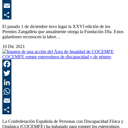
E
C
El pasado 1 de diciembre tuvo lugar la XXVI edición de los
Premios Zangalleta que anualmente otorga la Fundación Dfa. Estos
galardones reconocen la labor…
10 Dic 2021
COCEMFE rompe estereotipos de discapacidad y de género
F
T
L
E
C
La Confederación Española de Personas con Discapacidad Física y
Orgánica (COCEMFE) ha trabajado para romper los estereotipos