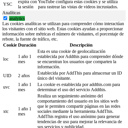
expira con
YouTube configura estas cookies y se utiliza
YSC
la sesión
para rastrear las vistas de videos incrustados.
Analíticas
analytics
Las cookies analíticas se utilizan para comprender cómo interactúan
los visitantes con el sitio web. Estas cookies ayudan a proporcionar
información sobre métricas el número de visitantes, el porcentaje de
rebote, la fuente de tráfico, etc.
Cookie
Duración
Descripción
Esta es una cookie de geolocalización
1 año 1
establecida por Addthis para comprender dónde
loc
mes
se encuentran los usuarios que comparten la
información.
Establecida por AddThis para almacenar un ID
UID
2 años
único del visitante.
1 año 1
La cookie es establecida por addthis.com para
uvc
mes
determinar el uso del servicio Addthis.
Realiza un seguimiento anónimo del
comportamiento del usuario en los sitios web
que le permiten compartir páginas en las redes
1 año 1
xtc
sociales mediante la herramienta AddThis.
mes
AddThis registra el uso anónimo para generar
tendencias de uso para mejorar la relevancia de
sus servicios y publicidad.