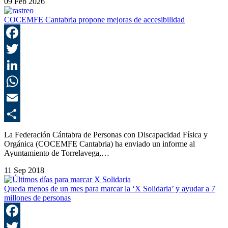
09 Feb 2026
COCEMFE Cantabria propone mejoras de accesibilidad
F
T
L
E
C
La Federación Cántabra de Personas con Discapacidad Física y
Orgánica (COCEMFE Cantabria) ha enviado un informe al
Ayuntamiento de Torrelavega,…
11 Sep 2018
Queda menos de un mes para marcar la ‘X Solidaria’ y ayudar a 7
millones de personas
F