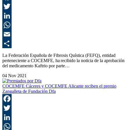
F
T
L
E
C
La Federación Española de Fibrosis Quística (FEFQ), entidad
perteneciente a COCEMFE, ha recibido la noticia de la aprobación
del medicamento Kaftrio por parte…
04 Nov 2021
COCEMFE Cáceres y COCEMFE Alicante reciben el premio
Zangalleta de Fundación Dfa
F
T
L