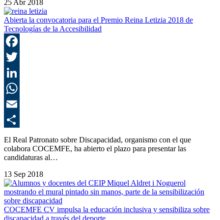
25 Abr 2018
Abierta la convocatoria para el Premio Reina Letizia 2018 de
Tecnologías de la Accesibilidad
F
T
L
E
C
El Real Patronato sobre Discapacidad, organismo con el que
colabora COCEMFE, ha abierto el plazo para presentar las
candidaturas al…
13 Sep 2018
COCEMFE CV impulsa la educación inclusiva y sensibiliza sobre
discapacidad a través del deporte