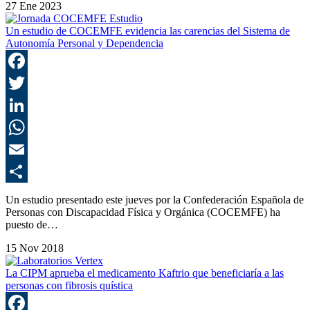
27 Ene 2023
Un estudio de COCEMFE evidencia las carencias del Sistema de
Autonomía Personal y Dependencia
F
T
L
E
C
Un estudio presentado este jueves por la Confederación Española de
Personas con Discapacidad Física y Orgánica (COCEMFE) ha
puesto de…
15 Nov 2018
La CIPM aprueba el medicamento Kaftrio que beneficiaría a las
personas con fibrosis quística