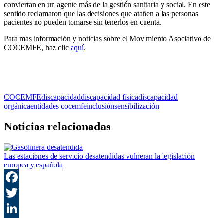
conviertan en un agente más de la gestión sanitaria y social. En este
sentido reclamaron que las decisiones que atañen a las personas
pacientes no pueden tomarse sin tenerlos en cuenta.
Para más información y noticias sobre el Movimiento Asociativo de
COCEMFE, haz clic
aquí
.
COCEMFE
discapacidad
discapacidad física
discapacidad
orgánica
entidades cocemfe
inclusión
sensibilización
Noticias relacionadas
Las estaciones de servicio desatendidas vulneran la legislación
europea y española
F
T