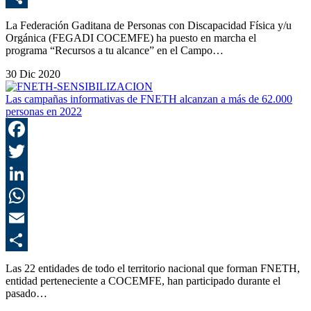
C
La Federación Gaditana de Personas con Discapacidad Física y/u
Orgánica (FEGADI COCEMFE) ha puesto en marcha el
programa “Recursos a tu alcance” en el Campo…
30 Dic 2020
Las campañas informativas de FNETH alcanzan a más de 62.000
personas en 2022
F
T
L
E
C
Las 22 entidades de todo el territorio nacional que forman FNETH,
entidad perteneciente a COCEMFE, han participado durante el
pasado…