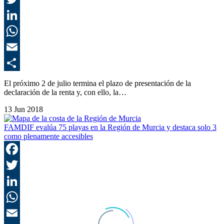
T
L
E
C
El próximo 2 de julio termina el plazo de presentación de la
declaración de la renta y, con ello, la…
13 Jun 2018
FAMDIF evalúa 75 playas en la Región de Murcia y destaca solo 3
como plenamente accesibles
F
T
L