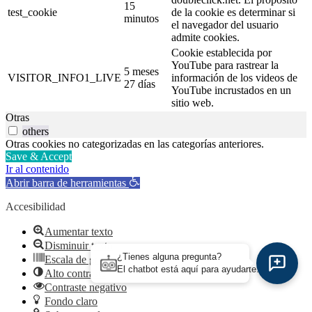
15
test_cookie
de la cookie es determinar si
minutos
el navegador del usuario
admite cookies.
Cookie establecida por
YouTube para rastrear la
5 meses
VISITOR_INFO1_LIVE
información de los videos de
27 días
YouTube incrustados en un
sitio web.
Otras
others
Otras cookies no categorizadas en las categorías anteriores.
Save & Accept
Ir al contenido
Abrir barra de herramientas
Accesibilidad
Aumentar texto
Disminuir texto
¿Tienes alguna pregunta?
Escala de grises
El chatbot está aquí para ayudarte.
Alto contraste
Contraste negativo
Fondo claro