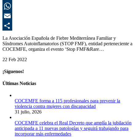
L
E
C
La Asociación Española de Fiebre Mediterránea Familiar y
Síndromes Autoinflamatorios (STOP FMF), entidad perteneciente a
COCEMFE, organiza el evento ‘Stop FMF&Rare…
22 Feb 2022
¡Síguenos!
Últimas Noticias
COCEMFE forma a 115 profesionales para prevenir la
violencia contra mujeres con discapacidad
31 julio, 2026
COCEMFE celebra el Real Decreto que amplía la jubilación
anticipada a 11 nuevas patologías y seguirá trabajando para
incorporar más enfermedades