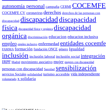
COCEMFE
autonomía personal
campaña
CERMI
derechos
COCEMFE CV
coronavirus
derechos de las personas con
discapacidad
discapacidad
discapacidad
física
discapacidad
discapacidad física y orgánica
orgánica
educacion
educacion inclusiva
discriminación
entidades cocemfe
empleo
enfermedad
empleo inclusivo
formación
Igualdad
género
FAMMA
fundación ONCE
inclusión
integración
inclusión laboral
inclusión social
IRPF
mujer
movimiento asociativo
Madrid
mujeres con discapacidad
sensibilización
personas con discapacidad
Sanidad
vida independiente
turismo accesible
servicios Sociales
solidaridad
x solidaria
voluntariado