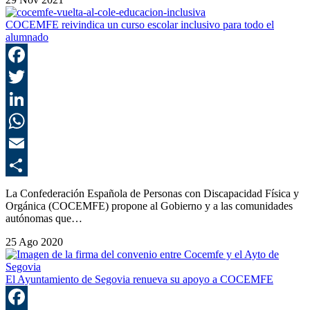
COCEMFE reivindica un curso escolar inclusivo para todo el
alumnado
F
T
L
E
C
La Confederación Española de Personas con Discapacidad Física y
Orgánica (COCEMFE) propone al Gobierno y a las comunidades
autónomas que…
25 Ago 2020
El Ayuntamiento de Segovia renueva su apoyo a COCEMFE