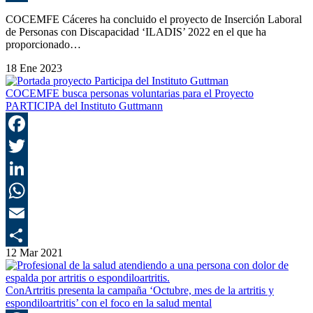
C
COCEMFE Cáceres ha concluido el proyecto de Inserción Laboral
de Personas con Discapacidad ‘ILADIS’ 2022 en el que ha
proporcionado…
18 Ene 2023
COCEMFE busca personas voluntarias para el Proyecto
PARTICIPA del Instituto Guttmann
F
T
L
E
12 Mar 2021
C
ConArtritis presenta la campaña ‘Octubre, mes de la artritis y
espondiloartritis’ con el foco en la salud mental