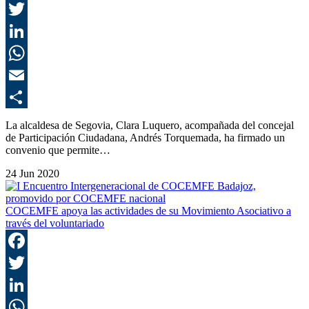
F
T
L
E
C
La alcaldesa de Segovia, Clara Luquero, acompañada del concejal
de Participación Ciudadana, Andrés Torquemada, ha firmado un
convenio que permite…
24 Jun 2020
COCEMFE apoya las actividades de su Movimiento Asociativo a
través del voluntariado
F
T
L