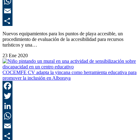
L
E
C
Nuevos equipamientos para los puntos de playa accesible, un
procedimiento de evaluación de la accesibilidad para recursos
turísticos y una…
23 Ene 2020
COCEMFE CV adapta la yincana como herramienta educativa para
promover la inclusión en Alboraya
F
T
L
E