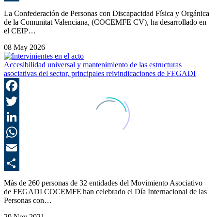
C
La Confederación de Personas con Discapacidad Física y Orgánica
de la Comunitat Valenciana, (COCEMFE CV), ha desarrollado en
el CEIP…
08 May 2026
Accesibilidad universal y mantenimiento de las estructuras
asociativas del sector, principales reivindicaciones de FEGADI
F
T
L
E
C
Más de 260 personas de 32 entidades del Movimiento Asociativo
de FEGADI COCEMFE han celebrado el Día Internacional de las
Personas con…
29 Nov 2021