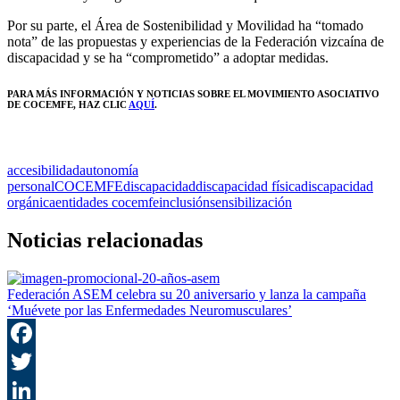
Por su parte, el Área de Sostenibilidad y Movilidad ha “tomado
nota” de las propuestas y experiencias de la Federación vizcaína de
discapacidad y se ha “comprometido” a adoptar medidas.
PARA MÁS INFORMACIÓN Y NOTICIAS SOBRE EL MOVIMIENTO ASOCIATIVO
DE COCEMFE, HAZ CLIC
AQUÍ
.
accesibilidad
autonomía
personal
COCEMFE
discapacidad
discapacidad física
discapacidad
orgánica
entidades cocemfe
inclusión
sensibilización
Noticias relacionadas
Federación ASEM celebra su 20 aniversario y lanza la campaña
‘Muévete por las Enfermedades Neuromusculares’
F
T