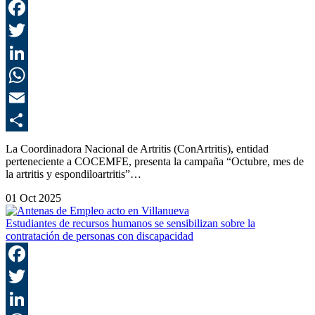
F
T
L
E
C
La Coordinadora Nacional de Artritis (ConArtritis), entidad
perteneciente a COCEMFE, presenta la campaña “Octubre, mes de
la artritis y espondiloartritis”…
01 Oct 2025
Estudiantes de recursos humanos se sensibilizan sobre la
contratación de personas con discapacidad
F
T