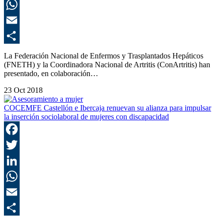
L
E
C
La Federación Nacional de Enfermos y Trasplantados Hepáticos
(FNETH) y la Coordinadora Nacional de Artritis (ConArtritis) han
presentado, en colaboración…
23 Oct 2018
COCEMFE Castellón e Ibercaja renuevan su alianza para impulsar
la inserción sociolaboral de mujeres con discapacidad
F
T
L
E