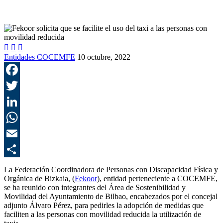



Entidades COCEMFE
10 octubre, 2022
F
T
L
E
C
La Federación Coordinadora de Personas con Discapacidad Física y
Orgánica de Bizkaia, (
Fekoor
), entidad perteneciente a COCEMFE,
se ha reunido con
integrantes del Área de Sostenibilidad y
Movilidad del Ayuntamiento de Bilbao, encabezados por el concejal
adjunto Álvaro Pérez, para pedirles la adopción de medidas que
faciliten a las personas con movilidad reducida la utilización de