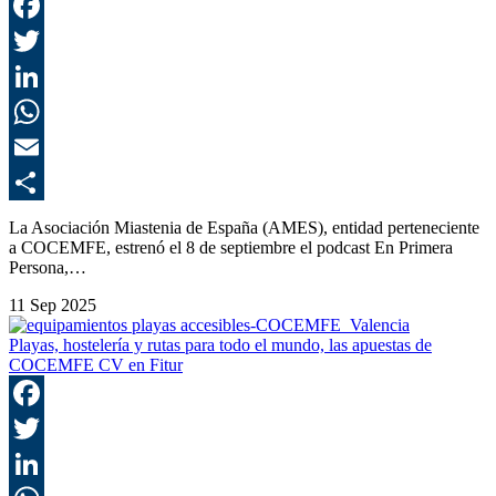
F
T
L
E
C
La Asociación Miastenia de España (AMES), entidad perteneciente
a COCEMFE, estrenó el 8 de septiembre el podcast En Primera
Persona,…
11 Sep 2025
Playas, hostelería y rutas para todo el mundo, las apuestas de
COCEMFE CV en Fitur
F
T