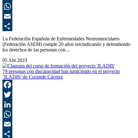
L
E
C
La Federación Española de Enfermedades Neuromusculares
(Federación ASEM) cumple 20 años reivindicando y defendiendo
los derechos de las personas con…
05 Abr 2023
79 personas con discapacidad han participado en el proyecto
‘ILADIS’ de Cocemfe Cáceres
F
T
L
E