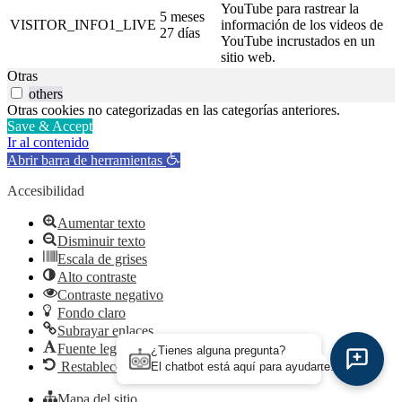
YouTube para rastrear la
5 meses
VISITOR_INFO1_LIVE
información de los videos de
27 días
YouTube incrustados en un
sitio web.
Otras
others
Otras cookies no categorizadas en las categorías anteriores.
Save & Accept
Ir al contenido
Abrir barra de herramientas
Accesibilidad
Aumentar texto
Disminuir texto
Escala de grises
Alto contraste
Contraste negativo
Fondo claro
Subrayar enlaces
Fuente legible
¿Tienes alguna pregunta?
Restablecer
El chatbot está aquí para ayudarte.
Mapa del sitio