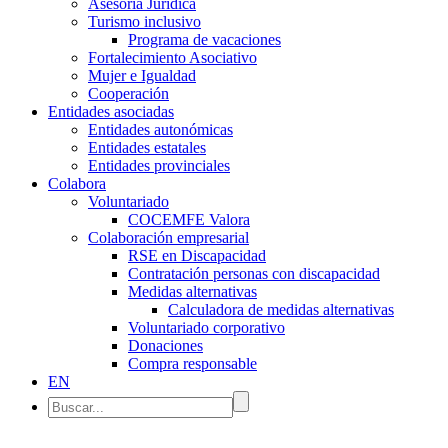
Asesoría Jurídica
Turismo inclusivo
Programa de vacaciones
Fortalecimiento Asociativo
Mujer e Igualdad
Cooperación
Entidades asociadas
Entidades autonómicas
Entidades estatales
Entidades provinciales
Colabora
Voluntariado
COCEMFE Valora
Colaboración empresarial
RSE en Discapacidad
Contratación personas con discapacidad
Medidas alternativas
Calculadora de medidas alternativas
Voluntariado corporativo
Donaciones
Compra responsable
EN