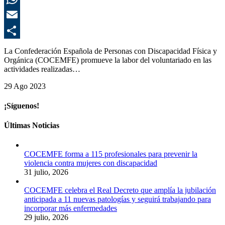
E
C
La Confederación Española de Personas con Discapacidad Física y
Orgánica (COCEMFE) promueve la labor del voluntariado en las
actividades realizadas…
29 Ago 2023
¡Síguenos!
Últimas Noticias
COCEMFE forma a 115 profesionales para prevenir la
violencia contra mujeres con discapacidad
31 julio, 2026
COCEMFE celebra el Real Decreto que amplía la jubilación
anticipada a 11 nuevas patologías y seguirá trabajando para
incorporar más enfermedades
29 julio, 2026