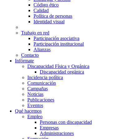
Código ético
Calidad
Política de personas
Identidad visual
Trabajo en red
Participación asociativa
Participación institucional
Alianzas
Contacto
Infórmate
Discapacidad Física y Orgánica
Discapacidad orgánica
Incidencia política
Comunicación
Campañas
Noticias
Publicaciones
Eventos
Qué hacemos
Empleo
Personas con discapacidad
Empresas
Administraciones
Formación