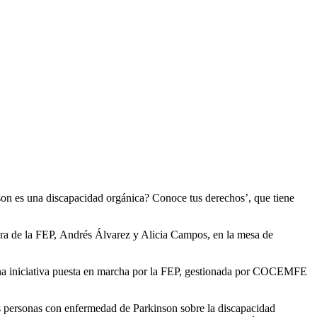
F
T
L
E
C
son es una discapacidad orgánica? Conoce tus derechos’, que tiene
tora de la FEP, Andrés Álvarez y Alicia Campos, en la mesa de
na iniciativa puesta en marcha por la FEP, gestionada por
COCEMFE
as personas con enfermedad de Parkinson sobre la discapacidad