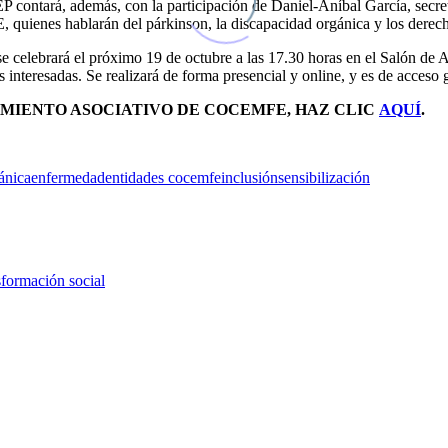
EP contará, además, con la participación de
Daniel-Aníbal García, secr
uienes hablarán del párkinson, la discapacidad orgánica y los derecho
 se celebrará el próximo 19 de octubre a las 17.30 horas en el Salón d
 interesadas. Se realizará de forma presencial y online, y es de acceso 
IMIENTO ASOCIATIVO DE COCEMFE, HAZ CLIC
AQUÍ
.
ánica
enfermedad
entidades cocemfe
inclusión
sensibilización
formación social