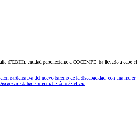
falia (FEBHI), entidad perteneciente a COCEMFE, ha llevado a cabo 
Discapacidad: hacia una inclusión más eficaz