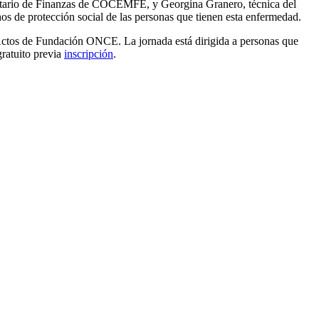
etario de Finanzas de COCEMFE, y Georgina Granero, técnica del
s de protección social de las personas que tienen esta enfermedad.
e Actos de Fundación ONCE. La jornada está dirigida a personas que
gratuito previa
inscripción
.
F
T
L