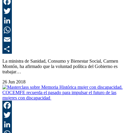
F
T
L
E
C
La ministra de Sanidad, Consumo y Bienestar Social, Carmen
Montón, ha afirmado que la voluntad política del Gobierno es
trabajar…
26 Jun 2018
COCEMFE recuerda el pasado para impulsar el futuro de las
mujeres con discapacidad
F
T