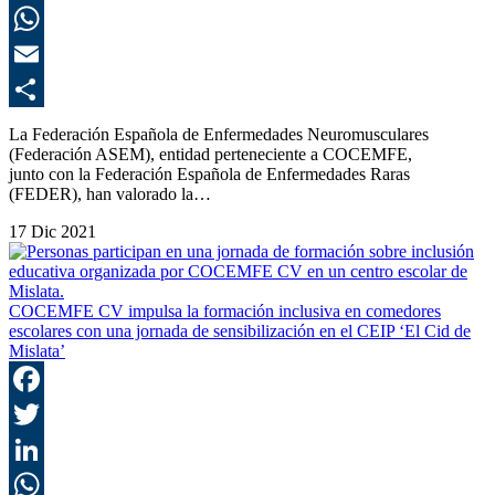
L
E
C
La Federación Española de Enfermedades Neuromusculares
(Federación ASEM), entidad perteneciente a COCEMFE,
junto con la Federación Española de Enfermedades Raras
(FEDER), han valorado la…
17 Dic 2021
COCEMFE CV impulsa la formación inclusiva en comedores
escolares con una jornada de sensibilización en el CEIP ‘El Cid de
Mislata’
F
T
L