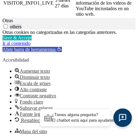
5 meses
VISITOR_INFO1_LIVE
información de los videos de
27 días
YouTube incrustados en un
sitio web.
Otras
others
Otras cookies no categorizadas en las categorías anteriores.
Save & Accept
Ir al contenido
Abrir barra de herramientas
Accesibilidad
Aumentar texto
Disminuir texto
Escala de grises
Alto contraste
Contraste negativo
Fondo claro
Subrayar enlaces
Fuente legible
¿Tienes alguna pregunta?
Restablecer
El chatbot está aquí para ayudarte.
Mapa del sitio