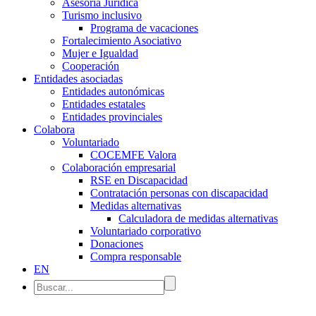
Asesoría Jurídica
Turismo inclusivo
Programa de vacaciones
Fortalecimiento Asociativo
Mujer e Igualdad
Cooperación
Entidades asociadas
Entidades autonómicas
Entidades estatales
Entidades provinciales
Colabora
Voluntariado
COCEMFE Valora
Colaboración empresarial
RSE en Discapacidad
Contratación personas con discapacidad
Medidas alternativas
Calculadora de medidas alternativas
Voluntariado corporativo
Donaciones
Compra responsable
EN