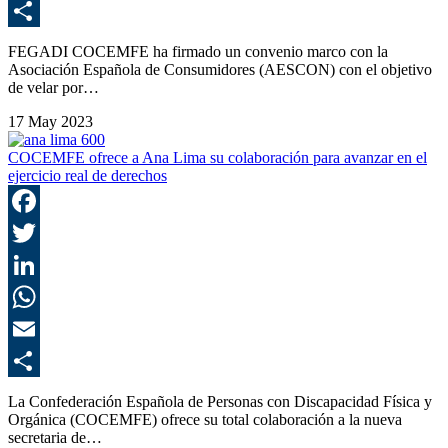
E
C
FEGADI COCEMFE ha firmado un convenio marco con la
Asociación Española de Consumidores (AESCON) con el objetivo
de velar por…
17 May 2023
COCEMFE ofrece a Ana Lima su colaboración para avanzar en el
ejercicio real de derechos
F
T
L
E
C
La Confederación Española de Personas con Discapacidad Física y
Orgánica (COCEMFE) ofrece su total colaboración a la nueva
secretaria de…