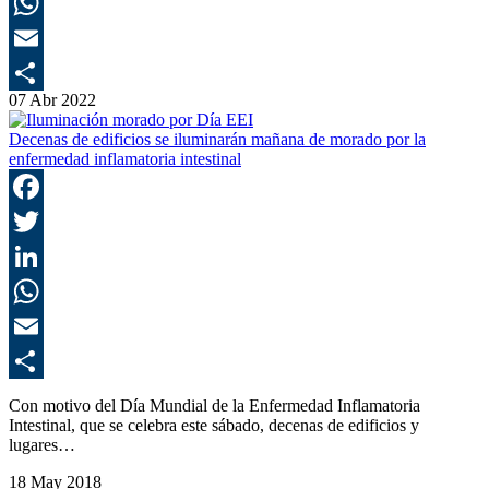
L
E
07 Abr 2022
C
Decenas de edificios se iluminarán mañana de morado por la
enfermedad inflamatoria intestinal
F
T
L
E
C
Con motivo del Día Mundial de la Enfermedad Inflamatoria
Intestinal, que se celebra este sábado, decenas de edificios y
lugares…
18 May 2018