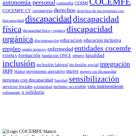
COCEMFE
autonomía personal
campaña
CERMI
derechos
COCEMFE CV
coronavirus
derechos de las personas con
discapacidad
discapacidad
discapacidad
física
discapacidad
discapacidad física y orgánica
orgánica
educacion
educacion inclusiva
discriminación
entidades cocemfe
empleo
enfermedad
empleo inclusivo
formación
Igualdad
género
FAMMA
fundación ONCE
inclusión
integración
inclusión laboral
inclusión social
IRPF
mujer
movimiento asociativo
Madrid
mujeres con discapacidad
sensibilización
personas con discapacidad
Sanidad
vida independiente
turismo accesible
servicios Sociales
solidaridad
x solidaria
voluntariado