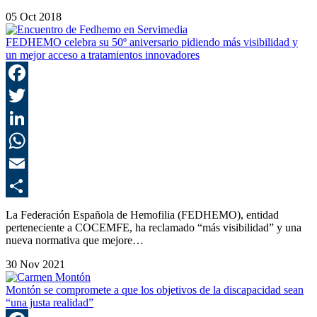
05 Oct 2018
FEDHEMO celebra su 50º aniversario pidiendo más visibilidad y
un mejor acceso a tratamientos innovadores
F
T
L
E
C
La Federación Española de Hemofilia (FEDHEMO), entidad
perteneciente a COCEMFE, ha reclamado “más visibilidad” y una
nueva normativa que mejore…
30 Nov 2021
Montón se compromete a que los objetivos de la discapacidad sean
“una justa realidad”