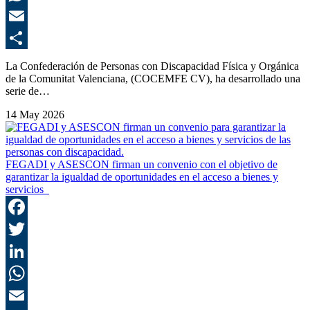
E
C
La Confederación de Personas con Discapacidad Física y Orgánica
de la Comunitat Valenciana, (COCEMFE CV), ha desarrollado una
serie de…
14 May 2026
FEGADI y ASESCON firman un convenio con el objetivo de
garantizar la igualdad de oportunidades en el acceso a bienes y
servicios
F
T
L