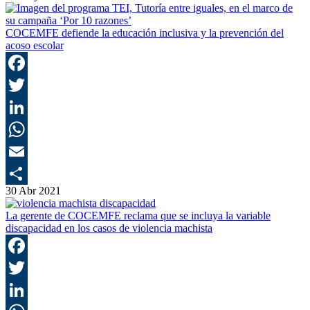
COCEMFE defiende la educación inclusiva y la prevención del
acoso escolar
F
T
L
E
30 Abr 2021
C
La gerente de COCEMFE reclama que se incluya la variable
discapacidad en los casos de violencia machista
F
T