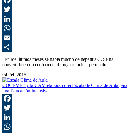
F
T
L
E
C
“En los últimos meses se habla mucho de hepatitis C. Se ha
convertido en una enfermedad muy conocida, pero solo…
04 Feb 2015
COCEMFE y la UAM elaboran una Escala de Clima de Aula para
una Educación Inclusiva
F
T
L