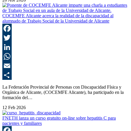
COCEMFE Alicante acerca la realidad de la discapacidad al
alumnado de Trabajo Social de la Universidad de Alicante
F
T
L
E
C
La Federación Provincial de Personas con Discapacidad Física y
Orgánica de Alicante, (COCEMFE Alicante), ha participado en la
formación del…
12 Feb 2026
FNETH lanza un curso gratuito on-line sobre hepatitis C para
pacientes y familiares