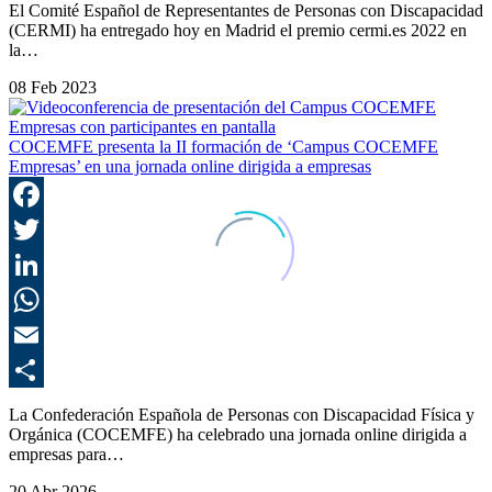
C
El Comité Español de Representantes de Personas con Discapacidad
(CERMI) ha entregado hoy en Madrid el premio cermi.es 2022 en
la…
08 Feb 2023
COCEMFE presenta la II formación de ‘Campus COCEMFE
Empresas’ en una jornada online dirigida a empresas
F
T
L
E
C
La Confederación Española de Personas con Discapacidad Física y
Orgánica (COCEMFE) ha celebrado una jornada online dirigida a
empresas para…
20 Abr 2026