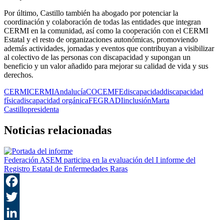
Por último, Castillo también ha abogado por potenciar la
coordinación y colaboración de todas las entidades que integran
CERMI en la comunidad, así como la cooperación con el CERMI
Estatal y el resto de organizaciones autonómicas, promoviendo
además actividades, jornadas y eventos que contribuyan a visibilizar
al colectivo de las personas con discapacidad y supongan un
beneficio y un valor añadido para mejorar su calidad de vida y sus
derechos.
CERMI
CERMIAndalucía
COCEMFE
discapacidad
discapacidad
física
discapacidad orgánica
FEGRADI
inclusión
Marta
Castillo
presidenta
Noticias relacionadas
Federación ASEM participa en la evaluación del I informe del
Registro Estatal de Enfermedades Raras
F
T