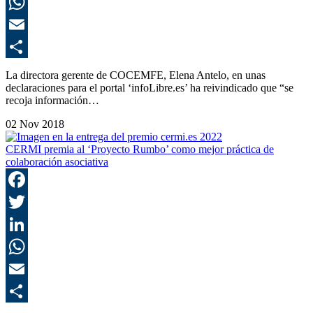
L
E
C
La directora gerente de COCEMFE, Elena Antelo, en unas
declaraciones para el portal ‘infoLibre.es’ ha reivindicado que “se
recoja información…
02 Nov 2018
CERMI premia al ‘Proyecto Rumbo’ como mejor práctica de
colaboración asociativa
F
T
L
E