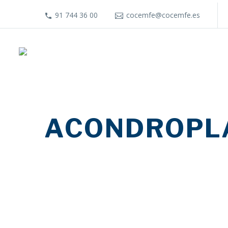
91 744 36 00
cocemfe@cocemfe.es
ACONDROPL