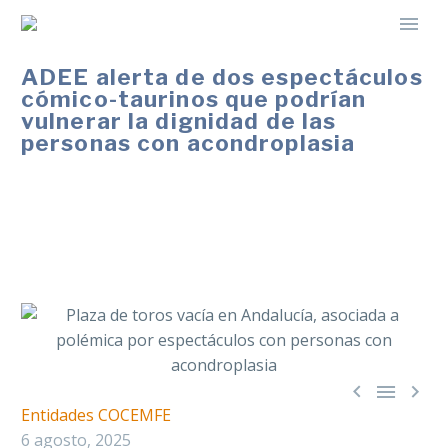
ADEE alerta de dos espectáculos
cómico-taurinos que podrían
vulnerar la dignidad de las
personas con acondroplasia
La activación de protocolos y la falta de
autorizaciones evidencian vacíos legales ante
espectáculos que pueden cosificar la discapacidad.



Entidades COCEMFE
6 agosto, 2025