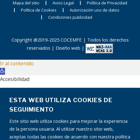
Mapa del sitio
Aviso Legal
Política de Privacidad
Política de Cookies
Autorización uso de datos
Condiciones publicidad
Copyright @2019-2025 COCEMFE | Todos los derechos
reservados |
Diseño web
|
Ir al contenido
Abrir
barra
Accesibilidad
de
Aumentar texto
herramientas
ESTA WEB UTILIZA COOKIES DE
Disminuir texto
Escala de grises
SEGUIMIENTO
Alto contraste
Este sitio web utiliza cookies para mejorar la experiencia
Contraste negativo
de la persona usuaria. Al utilizar nuestro sitio web,
Fondo claro
aceptas todas las cookies de acuerdo con nuestra política
Subrayar enlaces