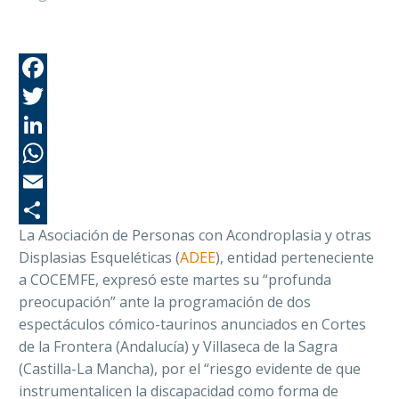
Fa
Tw
Li
Wh
Em
La Asociación de Personas con Acondroplasia y otras
Co
Displasias Esqueléticas (
ADEE
), entidad perteneciente
a COCEMFE, expresó este martes su “profunda
preocupación” ante la programación de dos
espectáculos cómico-taurinos anunciados en Cortes
de la Frontera (Andalucía) y Villaseca de la Sagra
(Castilla-La Mancha), por el “riesgo evidente de que
instrumentalicen la discapacidad como forma de