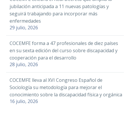
Facebook
jubilación anticipada a 11 nuevas patologías y
COCEMFE publica un
seguirá trabajando para incorporar más
Twitter
Facebook
informe para facilitar
enfermedades
LinkedIn
Twitter
la accesibilidad en
02 Mar 2021
29 julio, 2026
edificaciones
WhatsApp
LinkedIn
Email
WhatsApp
COCEMFE forma a 47 profesionales de diez países
Facebook
Un total de 2.633
en su sexta edición del curso sobre discapacidad y
Compartir
Email
personas fueron
cooperación para el desarrollo
Twitter
El actual consejero de
CEMUDIS reivindica
Compartir
28 julio, 2026
atendidas en el
Sanidad de la Comunidad
la necesidad de
LinkedIn
2019 por el Servicio
de Madrid, Enrique Ruiz
añadir la variable de
19 May 2022
WhatsApp
de atención integral
COCEMFE lleva al XVI Congreso Español de
Escudero y el Presidente
discapacidad con
a personas con
Email
Sociología su metodología para mejorar el
de FAMMA COCEMFE
perspectiva de
enfermedad…
conocimiento sobre la discapacidad física y orgánica
El Observatorio de la
Compartir
Madrid,…
género en las
16 julio, 2026
Accesibilidad y la Vida
estadísticas
Independiente de
nacionales e
El 70% de las
COCEMFE ha publicado
internacionales
personas que
el informe
integran la red de
13 Nov 2023