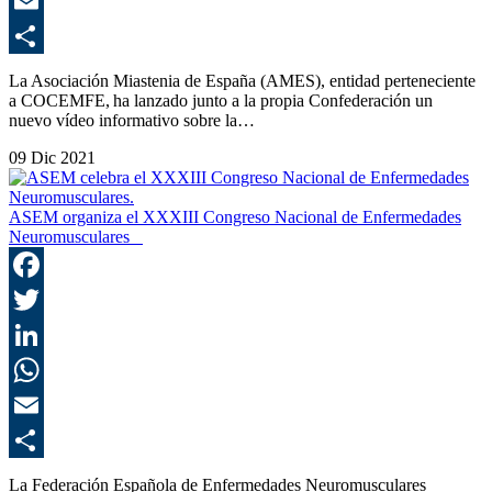
E
C
La Asociación Miastenia de España (AMES), entidad perteneciente
a COCEMFE, ha lanzado junto a la propia Confederación un
nuevo vídeo informativo sobre la…
09 Dic 2021
ASEM organiza el XXXIII Congreso Nacional de Enfermedades
Neuromusculares
F
T
L
E
C
La Federación Española de Enfermedades Neuromusculares