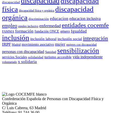
discapacidad
discapacidad
discapacidad
física
discapacidad
discapacidad física y orgánica
orgánica
educacion
educacion inclusiva
discriminación
entidades cocemfe
empleo
enfermedad
empleo inclusivo
formación
Igualdad
género
FAMMA
fundación ONCE
inclusión
integración
inclusión laboral
inclusión social
IRPF
mujer
movimiento asociativo
Madrid
mujeres con discapacidad
sensibilización
personas con discapacidad
Sanidad
vida independiente
turismo accesible
servicios Sociales
solidaridad
x solidaria
voluntariado
Confederación Española de Personas con Discapacidad Física y
Orgánica
C/ Luis Cabrera, 63 Madrid
Teléfono: 91 744 36 00