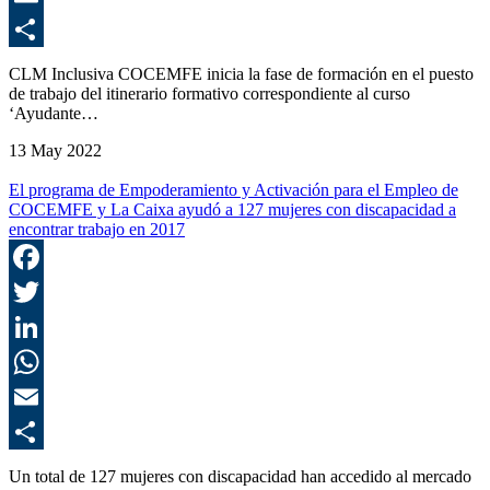
E
C
CLM Inclusiva COCEMFE inicia la fase de formación en el puesto
de trabajo del itinerario formativo correspondiente al curso
‘Ayudante…
13 May 2022
El programa de Empoderamiento y Activación para el Empleo de
COCEMFE y La Caixa ayudó a 127 mujeres con discapacidad a
encontrar trabajo en 2017
F
T
L
E
C
Un total de 127 mujeres con discapacidad han accedido al mercado