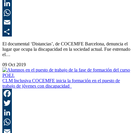
T
L
E
C
El documental ‘Distancias’, de COCEMFE Barcelona, denuncia el
lugar que ocupa la discapacidad en la sociedad actual. Fue estrenado
el…
09 Oct 2019
CLM Inclusiva COCEMFE inicia la formación en el puesto de
trabajo de jóvenes con discapacidad
F
T
L