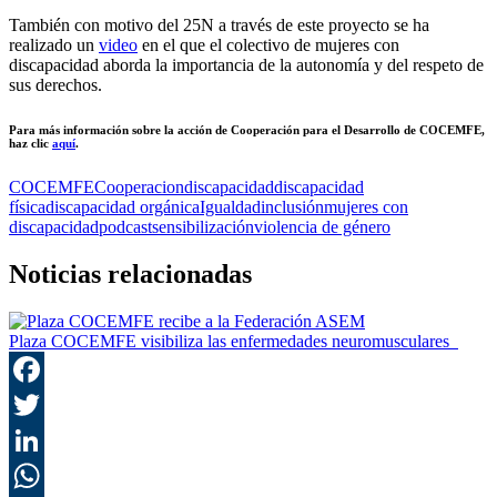
También con motivo del 25N a través de este proyecto se ha
realizado un
video
en el que el colectivo de mujeres con
discapacidad aborda la importancia de la autonomía y del respeto de
sus derechos.
Para más información sobre la acción de Cooperación para el Desarrollo de COCEMFE,
haz clic
aquí
.
COCEMFE
Cooperacion
discapacidad
discapacidad
física
discapacidad orgánica
Igualdad
inclusión
mujeres con
discapacidad
podcast
sensibilización
violencia de género
Noticias relacionadas
Plaza COCEMFE visibiliza las enfermedades neuromusculares
F
T
L