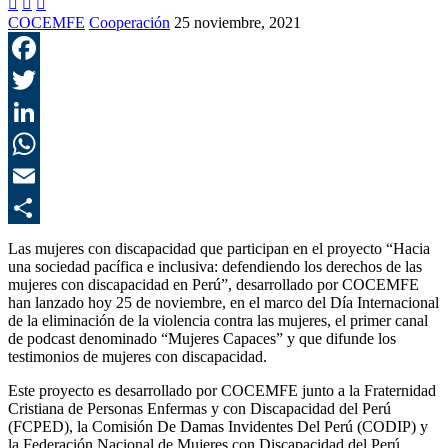



COCEMFE
Cooperación
25 noviembre, 2021
F
T
L
E
C
Las mujeres con discapacidad que participan en el proyecto “Hacia
una sociedad pacífica e inclusiva: defendiendo los derechos de las
mujeres con discapacidad en Perú”, desarrollado por COCEMFE
han lanzado hoy 25 de noviembre, en el marco del Día Internacional
de la eliminación de la violencia contra las mujeres, el primer canal
de podcast denominado “Mujeres Capaces” y que difunde los
testimonios de mujeres con discapacidad.
Este proyecto es desarrollado por COCEMFE junto a la Fraternidad
Cristiana de Personas Enfermas y con Discapacidad del Perú
(FCPED), la Comisión De Damas Invidentes Del Perú (CODIP) y
la Federación Nacional de Mujeres con Discapacidad del Perú