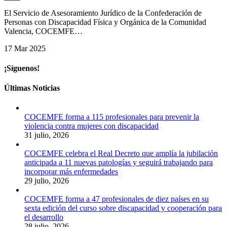
C
El Servicio de Asesoramiento Jurídico de la Confederación de
Personas con Discapacidad Física y Orgánica de la Comunidad
Valencia, COCEMFE…
17 Mar 2025
¡Síguenos!
Últimas Noticias
COCEMFE forma a 115 profesionales para prevenir la
violencia contra mujeres con discapacidad
31 julio, 2026
COCEMFE celebra el Real Decreto que amplía la jubilación
anticipada a 11 nuevas patologías y seguirá trabajando para
incorporar más enfermedades
29 julio, 2026
COCEMFE forma a 47 profesionales de diez países en su
sexta edición del curso sobre discapacidad y cooperación para
el desarrollo
28 julio, 2026