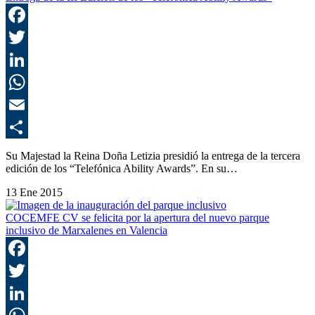
F
T
L
E
C
Su Majestad la Reina Doña Letizia presidió la entrega de la tercera
edición de los “Telefónica Ability Awards”. En su…
13 Ene 2015
COCEMFE CV se felicita por la apertura del nuevo parque
inclusivo de Marxalenes en Valencia
F
T