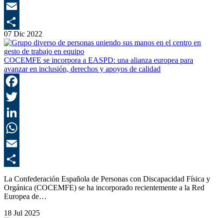
E
07 Dic 2022
C
COCEMFE se incorpora a EASPD: una alianza europea para
avanzar en inclusión, derechos y apoyos de calidad
F
T
L
E
C
La Confederación Española de Personas con Discapacidad Física y
Orgánica (COCEMFE) se ha incorporado recientemente a la Red
Europea de…
18 Jul 2025