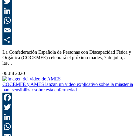
F
T
L
E
C
La Confederación Española de Personas con Discapacidad Física y
Orgánica (COCEMFE) celebrará el próximo martes, 7 de julio, a
las…
06 Jul 2020
COCEMFE y AMES lanzan un video explicativo sobre la miastenia
para sensibilizar sobre esta enfermedad
F
T
L