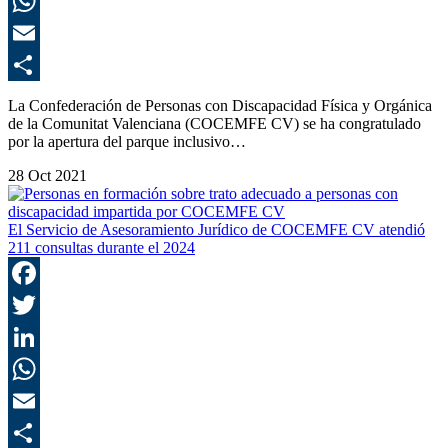
L
E
C
La Confederación de Personas con Discapacidad Física y Orgánica
de la Comunitat Valenciana (COCEMFE CV) se ha congratulado
por la apertura del parque inclusivo…
28 Oct 2021
El Servicio de Asesoramiento Jurídico de COCEMFE CV atendió
211 consultas durante el 2024
F
T
L
E