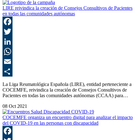
LIRE reivindica la creación de Consejos Consultivos de Pacientes
en todas las comunidades autónomas
F
T
L
E
C
La Liga Reumatológica Española (LIRE), entidad perteneciente a
COCEMFE, reivindica la creación de Consejos Consultivos de
Pacientes en todas las comunidades autónomas (CCAA) para…
08 Oct 2021
COCEMFE organiza un encuentro digital para analizar el impacto
del COVID-19 en las personas con discapacidad