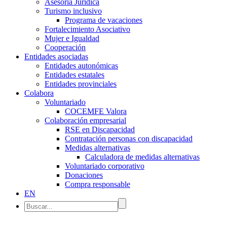
Asesoría Jurídica
Turismo inclusivo
Programa de vacaciones
Fortalecimiento Asociativo
Mujer e Igualdad
Cooperación
Entidades asociadas
Entidades autonómicas
Entidades estatales
Entidades provinciales
Colabora
Voluntariado
COCEMFE Valora
Colaboración empresarial
RSE en Discapacidad
Contratación personas con discapacidad
Medidas alternativas
Calculadora de medidas alternativas
Voluntariado corporativo
Donaciones
Compra responsable
EN