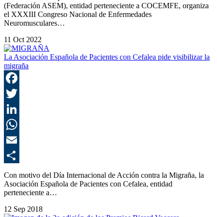
(Federación ASEM), entidad perteneciente a COCEMFE, organiza
el XXXIII Congreso Nacional de Enfermedades
Neuromusculares…
11 Oct 2022
La Asociación Española de Pacientes con Cefalea pide visibilizar la
migraña
F
T
L
E
C
Con motivo del Día Internacional de Acción contra la Migraña, la
Asociación Española de Pacientes con Cefalea, entidad
perteneciente a…
12 Sep 2018