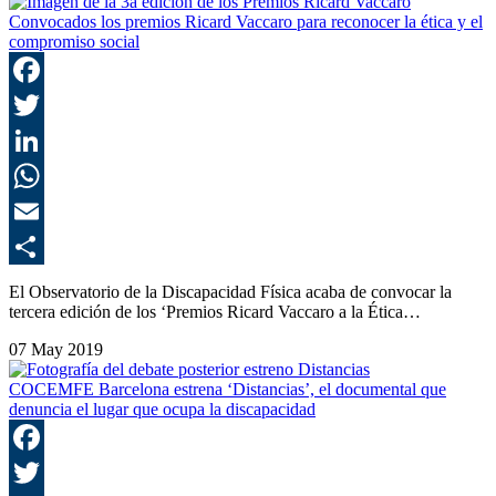
Convocados los premios Ricard Vaccaro para reconocer la ética y el
compromiso social
F
T
L
E
C
El Observatorio de la Discapacidad Física acaba de convocar la
tercera edición de los ‘Premios Ricard Vaccaro a la Ética…
07 May 2019
COCEMFE Barcelona estrena ‘Distancias’, el documental que
denuncia el lugar que ocupa la discapacidad
F