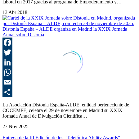
laboral en 2017 gracias al programa de Empoderamiento y…
13 Abr 2018
Distonía España – ALDE organiza en Madrid la XXIX Jornada
Anual sobre Distonía
F
T
L
E
C
La Asociación Distonía España-ALDE, entidad perteneciente de
COCEMFE, celebra el 29 de noviembre en Madrid su XXIX
Jornada Anual de Divulgación Científica…
27 Nov 2025
Entrega de la III Edición de los “Telefónica Ability Awards”