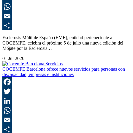
L
E
C
Esclerosis Múltiple España (EME), entidad perteneciente a
COCEMFE, celebra el próximo 5 de julio una nueva edición del
Mójate por la Esclerosis…
01 Jul 2026
COCEMFE Barcelona ofrece nuevos servicios para personas con
discapacidad, empresas e instituciones
F
T
L
E