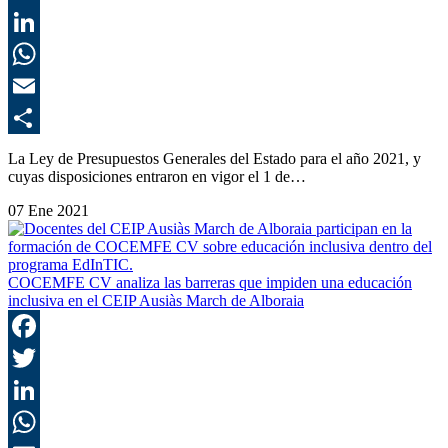
T
L
E
C
La Ley de Presupuestos Generales del Estado para el año 2021, y
cuyas disposiciones entraron en vigor el 1 de…
07 Ene 2021
COCEMFE CV analiza las barreras que impiden una educación
inclusiva en el CEIP Ausiàs March de Alboraia
F
T
L