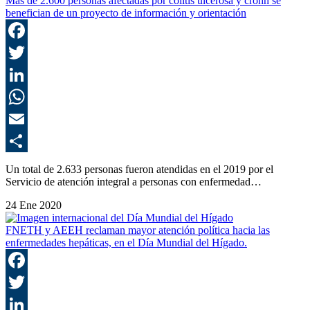
Más de 2.600 personas afectadas por colitis ulcerosa y crohn se
benefician de un proyecto de información y orientación
F
T
L
E
C
Un total de 2.633 personas fueron atendidas en el 2019 por el
Servicio de atención integral a personas con enfermedad…
24 Ene 2020
FNETH y AEEH reclaman mayor atención política hacia las
enfermedades hepáticas, en el Día Mundial del Hígado.
F
T