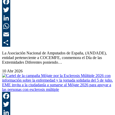
F
T
L
E
C
La Asociación Nacional de Amputados de España, (ANDADE),
entidad perteneciente a COCEMFE, conmemora el Día de las
Extremidades Diferentes poniendo…
10 Abr 2026
EME invita a la ciudadanía a sumarse al Mójate 2026 para apoyar a
las personas con esclerosis múltiple
F
T