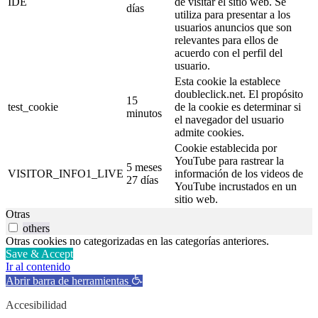
IDE
de visitar el sitio web. Se
días
utiliza para presentar a los
usuarios anuncios que son
relevantes para ellos de
acuerdo con el perfil del
usuario.
Esta cookie la establece
doubleclick.net. El propósito
15
test_cookie
de la cookie es determinar si
minutos
el navegador del usuario
admite cookies.
Cookie establecida por
YouTube para rastrear la
5 meses
VISITOR_INFO1_LIVE
información de los videos de
27 días
YouTube incrustados en un
sitio web.
Otras
others
Otras cookies no categorizadas en las categorías anteriores.
Save & Accept
Ir al contenido
Abrir barra de herramientas
Accesibilidad