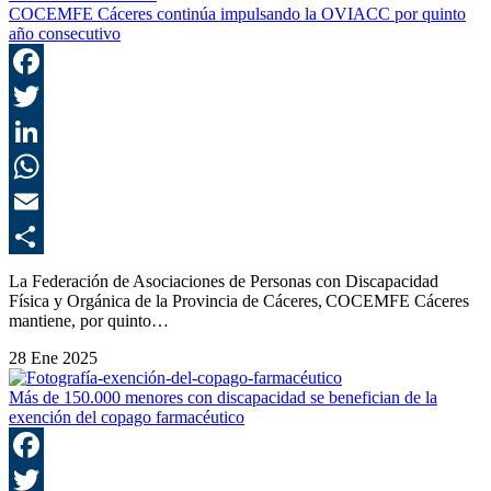
COCEMFE Cáceres continúa impulsando la OVIACC por quinto
año consecutivo
F
T
L
E
C
La Federación de Asociaciones de Personas con Discapacidad
Física y Orgánica de la Provincia de Cáceres, COCEMFE Cáceres
mantiene, por quinto…
28 Ene 2025
Más de 150.000 menores con discapacidad se benefician de la
exención del copago farmacéutico
F