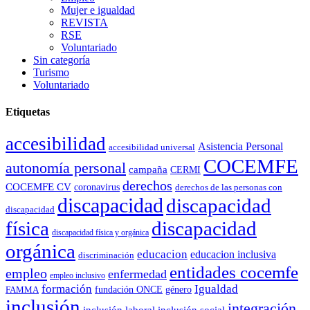
Mujer e igualdad
REVISTA
RSE
Voluntariado
Sin categoría
Turismo
Voluntariado
Etiquetas
accesibilidad
Asistencia Personal
accesibilidad universal
COCEMFE
autonomía personal
campaña
CERMI
derechos
COCEMFE CV
coronavirus
derechos de las personas con
discapacidad
discapacidad
discapacidad
física
discapacidad
discapacidad física y orgánica
orgánica
educacion
educacion inclusiva
discriminación
entidades cocemfe
empleo
enfermedad
empleo inclusivo
formación
Igualdad
género
FAMMA
fundación ONCE
inclusión
integración
inclusión laboral
inclusión social