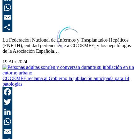
L
E
C
La Federación Nacional de Enfermos y Trasplantados Hepáticos
(FNETH), entidad perteneciente a COCEMFE, y los hepatólogos
de la Asociación Española…
19 Abr 2024
COCEMFE reclama al Gobierno la jubilación anticipada para 14
patologías
F
T
L