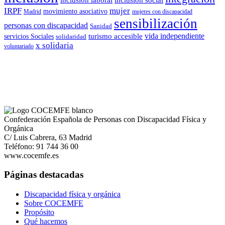
IRPF
mujer
movimiento asociativo
Madrid
mujeres con discapacidad
sensibilización
personas con discapacidad
Sanidad
vida independiente
turismo accesible
servicios Sociales
solidaridad
x solidaria
voluntariado
Confederación Española de Personas con Discapacidad Física y
Orgánica
C/ Luis Cabrera, 63 Madrid
Teléfono: 91 744 36 00
www.cocemfe.es
Páginas destacadas
Discapacidad física y orgánica
Sobre COCEMFE
Propósito
Qué hacemos