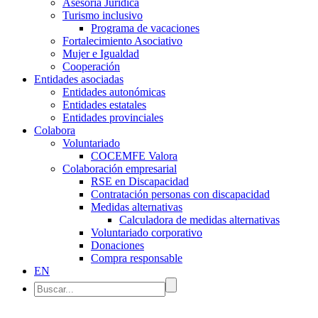
Asesoría Jurídica
Turismo inclusivo
Programa de vacaciones
Fortalecimiento Asociativo
Mujer e Igualdad
Cooperación
Entidades asociadas
Entidades autonómicas
Entidades estatales
Entidades provinciales
Colabora
Voluntariado
COCEMFE Valora
Colaboración empresarial
RSE en Discapacidad
Contratación personas con discapacidad
Medidas alternativas
Calculadora de medidas alternativas
Voluntariado corporativo
Donaciones
Compra responsable
EN