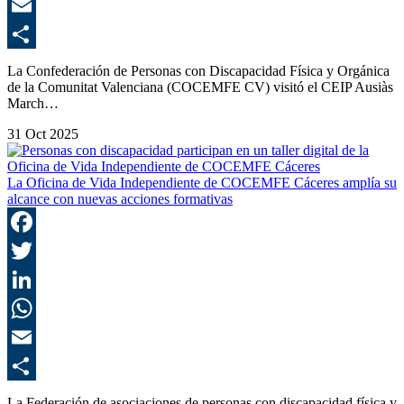
E
C
La Confederación de Personas con Discapacidad Física y Orgánica
de la Comunitat Valenciana (COCEMFE CV) visitó el CEIP Ausiàs
March…
31 Oct 2025
La Oficina de Vida Independiente de COCEMFE Cáceres amplía su
alcance con nuevas acciones formativas
F
T
L
E
C
La Federación de asociaciones de personas con discapacidad física y