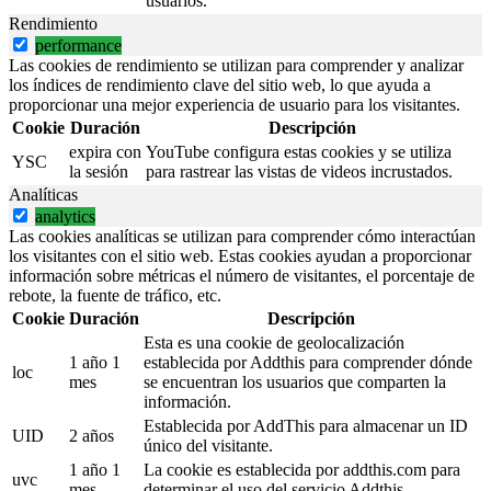
usuarios.
Rendimiento
performance
Las cookies de rendimiento se utilizan para comprender y analizar
los índices de rendimiento clave del sitio web, lo que ayuda a
proporcionar una mejor experiencia de usuario para los visitantes.
Cookie
Duración
Descripción
expira con
YouTube configura estas cookies y se utiliza
YSC
la sesión
para rastrear las vistas de videos incrustados.
Analíticas
analytics
Las cookies analíticas se utilizan para comprender cómo interactúan
los visitantes con el sitio web. Estas cookies ayudan a proporcionar
información sobre métricas el número de visitantes, el porcentaje de
rebote, la fuente de tráfico, etc.
Cookie
Duración
Descripción
Esta es una cookie de geolocalización
1 año 1
establecida por Addthis para comprender dónde
loc
mes
se encuentran los usuarios que comparten la
información.
Establecida por AddThis para almacenar un ID
UID
2 años
único del visitante.
1 año 1
La cookie es establecida por addthis.com para
uvc
mes
determinar el uso del servicio Addthis.