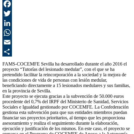
F
T
L
E
C
FAMS-COCEMFE Sevilla ha desarrollado durante el año 2016 el
proyecto “Tutorías del lesionado medular”, con el que se ha
pretendido facilitar la reincorporación a la sociedad y la mejora de
las condiciones de vida de personas con lesión medular,
beneficiando directamente a 15 lesionados medulares y sus familias,
en la provincia de Sevilla.
Este proyecto se ejecuta gracias a la subvención de 50.000 euros
procedente del 0,7% del IRPF del Ministerio de Sanidad, Servicios
Sociales e Igualdad gestionado por COCEMFE. La Confederación
gestiona esta subvención para que sus entidades miembros puedan
financiar sus proyectos prioritarios, al tiempo que les proporciona
asesoramiento y realiza el seguimiento durante la elaboración,
ejecución y justificación de los mismos. En este caso, el proyecto se
enmarca en el Programa de COCEMFE de Apoyo a la Autonomía