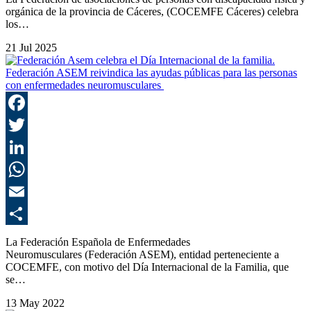
orgánica de la provincia de Cáceres, (COCEMFE Cáceres) celebra
los…
21 Jul 2025
Federación ASEM reivindica las ayudas públicas para las personas
con enfermedades neuromusculares
F
T
L
E
C
La Federación Española de Enfermedades
Neuromusculares (Federación ASEM), entidad perteneciente a
COCEMFE, con motivo del Día Internacional de la Familia, que
se…
13 May 2022