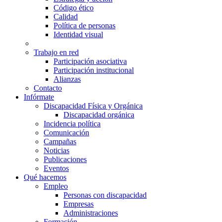
Código ético
Calidad
Política de personas
Identidad visual
Trabajo en red
Participación asociativa
Participación institucional
Alianzas
Contacto
Infórmate
Discapacidad Física y Orgánica
Discapacidad orgánica
Incidencia política
Comunicación
Campañas
Noticias
Publicaciones
Eventos
Qué hacemos
Empleo
Personas con discapacidad
Empresas
Administraciones
Formación