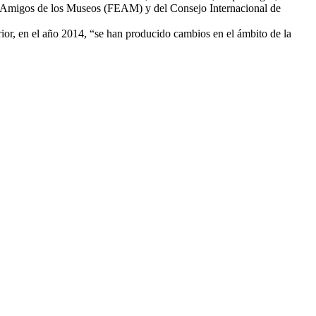
 Amigos de los Museos (FEAM) y del Consejo Internacional de
rior, en el año 2014, “se han producido cambios en el ámbito de la
F
T
L
E
C