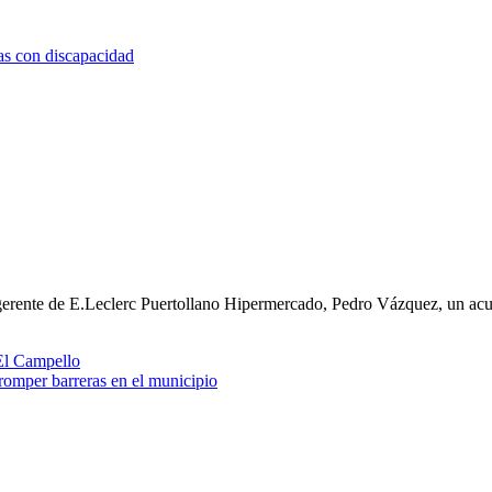
as con discapacidad
l gerente de E.Leclerc Puertollano Hipermercado, Pedro Vázquez, un a
mper barreras en el municipio