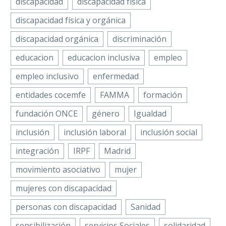
discapacidad
discapacidad física
promover la
Española de Personas
Facebook
igualdad…
discapacidad física y orgánica
con Discapacidad
Twitter
Física y Orgánica
discapacidad orgánica
discriminación
LinkedIn
(COCEMFE) ha
educacion
educacion inclusiva
empleo
WhatsApp
lanzado hoy el
Programa de
empleo inclusivo
enfermedad
Email
Vacaciones 2020, el…
La Federación de
Compartir
entidades cocemfe
FAMMA
formación
Asociaciones de
fundación ONCE
género
Igualdad
Personas con
Discapacidad Física
inclusión
inclusión laboral
inclusión social
y Orgánica de la
integración
IRPF
Madrid
Comunidad de
Madrid, (FAMMA
movimiento asociativo
mujer
COCEMFE Madrid)
mujeres con discapacidad
ha…
personas con discapacidad
Sanidad
sensibilización
servicios Sociales
solidaridad