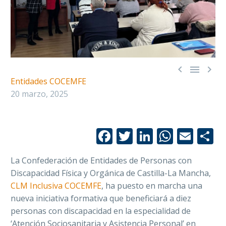



Entidades COCEMFE
20 marzo, 2025
Facebook
Twitter
LinkedIn
Whats
Emai
C
La Confederación de Entidades de Personas con
Discapacidad Física y Orgánica de Castilla-La Mancha,
CLM Inclusiva COCEMFE
, ha puesto en marcha una
nueva iniciativa formativa que beneficiará a diez
personas con discapacidad en la especialidad de
‘Atención Sociosanitaria y Asistencia Personal’ en