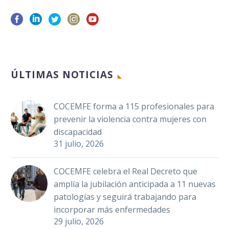
Email
Compa
La Federación
Española de
Enfermedades
Neuromusculares
ÚLTIMAS NOTICIAS
(Federación ASEM),
entidad perteneciente
COCEMFE forma a 115 profesionales para
a COCEMFE, urge a
prevenir la violencia contra mujeres con
revisar el modelo de
discapacidad
atención
31 julio, 2026
sociosanitario…
COCEMFE celebra el Real Decreto que
amplía la jubilación anticipada a 11 nuevas
patologías y seguirá trabajando para
incorporar más enfermedades
29 julio, 2026