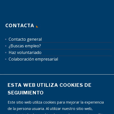
CONTACTA
Contacto general
¿Buscas empleo?
Haz voluntariado
Colaboración empresarial
ESTA WEB UTILIZA COOKIES DE
SEGUIMIENTO
Mapa del sitio
Aviso Legal
Política de Privacidad
Este sitio web utiliza cookies para mejorar la experiencia
Política de Cookies
Autorización uso de datos
de la persona usuaria. Al utilizar nuestro sitio web,
Condiciones publicidad