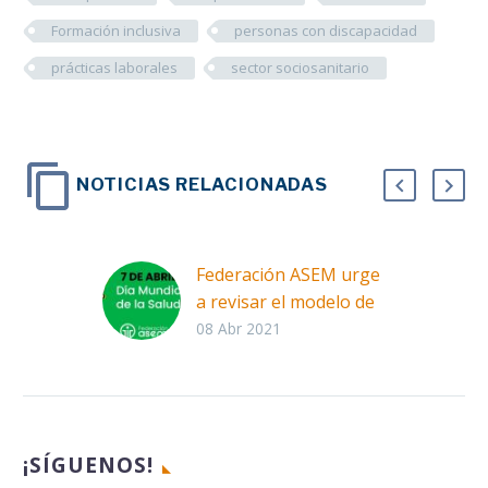
Formación inclusiva
personas con discapacidad
prácticas laborales
sector sociosanitario
NOTICIAS RELACIONADAS
Federación ASEM urge
a revisar el modelo de
atención sociosanitario
08 Abr 2021
e impulsar la asistencia
personal y las terapias
físicas
Facebook
Twitter
LinkedIn
Whats
¡SÍGUENOS!