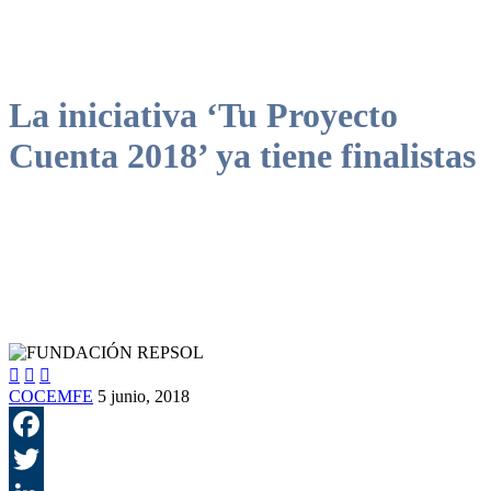
La iniciativa ‘Tu Proyecto
Cuenta 2018’ ya tiene finalistas



COCEMFE
5 junio, 2018
F