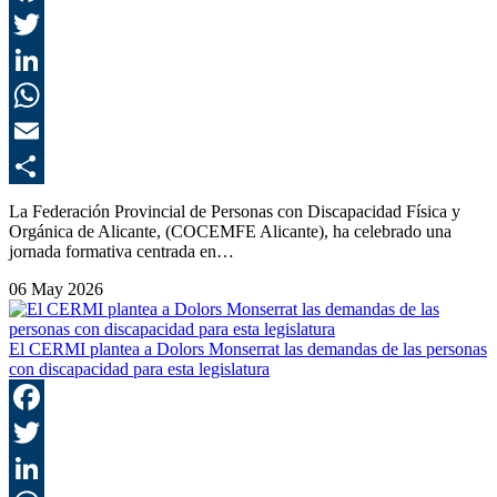
F
T
L
E
C
La Federación Provincial de Personas con Discapacidad Física y
Orgánica de Alicante, (COCEMFE Alicante), ha celebrado una
jornada formativa centrada en…
06 May 2026
El CERMI plantea a Dolors Monserrat las demandas de las personas
con discapacidad para esta legislatura
F
T