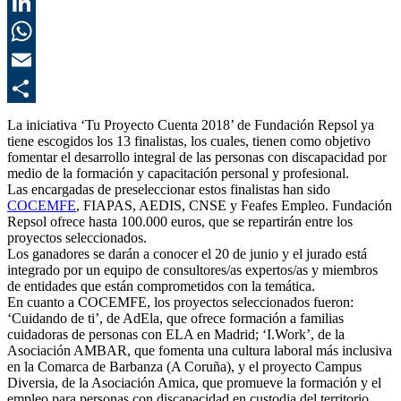
T
L
E
C
La iniciativa ‘Tu Proyecto Cuenta 2018’ de Fundación Repsol ya
tiene escogidos los 13 finalistas, los cuales, tienen como objetivo
fomentar el desarrollo integral de las personas con discapacidad por
medio de la formación y capacitación personal y profesional.
Las encargadas de preseleccionar estos finalistas han sido
COCEMFE
, FIAPAS, AEDIS, CNSE y Feafes Empleo. Fundación
Repsol ofrece hasta 100.000 euros, que se repartirán entre los
proyectos seleccionados.
Los ganadores se darán a conocer el 20 de junio y el jurado está
integrado por un equipo de consultores/as expertos/as y miembros
de entidades que están comprometidos con la temática.
En cuanto a COCEMFE, los proyectos seleccionados fueron:
‘Cuidando de ti’, de AdEla, que ofrece formación a familias
cuidadoras de personas con ELA en Madrid; ‘I.Work’, de la
Asociación AMBAR, que fomenta una cultura laboral más inclusiva
en la Comarca de Barbanza (A Coruña), y el proyecto Campus
Diversia, de la Asociación Amica, que promueve la formación y el
empleo para personas con discapacidad en custodia del territorio,