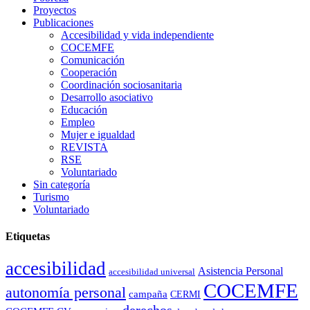
Proyectos
Publicaciones
Accesibilidad y vida independiente
COCEMFE
Comunicación
Cooperación
Coordinación sociosanitaria
Desarrollo asociativo
Educación
Empleo
Mujer e igualdad
REVISTA
RSE
Voluntariado
Sin categoría
Turismo
Voluntariado
Etiquetas
accesibilidad
Asistencia Personal
accesibilidad universal
COCEMFE
autonomía personal
campaña
CERMI
derechos