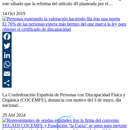
este sábado que la reforma del artículo 49 planteada por el…
14 Oct 2019
El 76% de las personas espera más tiempo del que marca la ley para
obtener el certificado de discapacidad
F
T
L
E
C
La Confederación Española de Personas con Discapacidad Física y
Orgánica (COCEMFE), denuncia con motivo del 3 de mayo, día
nacional…
29 Abr 2024
FEGADI COCEMFE y Fundación “la Caixa” se unen para mejorar