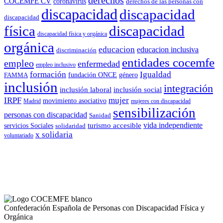
COCEMFE CV
coronavirus
derechos de las personas con
discapacidad
discapacidad
discapacidad
física
discapacidad
discapacidad física y orgánica
orgánica
educacion
educacion inclusiva
discriminación
entidades cocemfe
empleo
enfermedad
empleo inclusivo
formación
Igualdad
género
FAMMA
fundación ONCE
inclusión
integración
inclusión laboral
inclusión social
IRPF
mujer
movimiento asociativo
Madrid
mujeres con discapacidad
sensibilización
personas con discapacidad
Sanidad
vida independiente
turismo accesible
servicios Sociales
solidaridad
x solidaria
voluntariado
Confederación Española de Personas con Discapacidad Física y
Orgánica