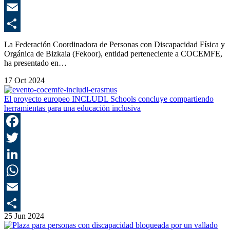
E
C
La Federación Coordinadora de Personas con Discapacidad Física y
Orgánica de Bizkaia (Fekoor), entidad perteneciente a COCEMFE,
ha presentado en…
17 Oct 2024
El proyecto europeo INCLUDL Schools concluye compartiendo
herramientas para una educación inclusiva
F
T
L
E
25 Jun 2024
C