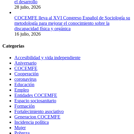
el desarrollo
28 julio, 2026
COCEMFE lleva al XVI Congreso Español de Sociología su
metodología para mejorar el conocimiento sobre la
discapacidad física y orgánica
16 julio, 2026
Categorias
Accesibilidad y vida independiente
Aniversario
COCEMFE
Cooperación
coronavirus
Educación
Empleo
Entidades COCEMFE
Espacio sociosanitario
Formación
Fortalecimiento asociativo
Generacion COCEMFE
Incidencia política
Mujer
Pobreza