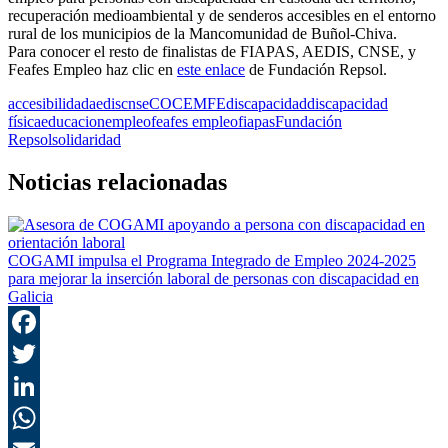
recuperación medioambiental y de senderos accesibles en el entorno
rural de los municipios de la Mancomunidad de Buñol-Chiva.
Para conocer el resto de finalistas de FIAPAS, AEDIS, CNSE, y
Feafes Empleo haz clic en
este enlace
de Fundación Repsol.
accesibilidad
aedis
cnse
COCEMFE
discapacidad
discapacidad
física
educacion
empleo
feafes empleo
fiapas
Fundación
Repsol
solidaridad
Noticias relacionadas
COGAMI impulsa el Programa Integrado de Empleo 2024-2025
para mejorar la inserción laboral de personas con discapacidad en
Galicia
F
T
L