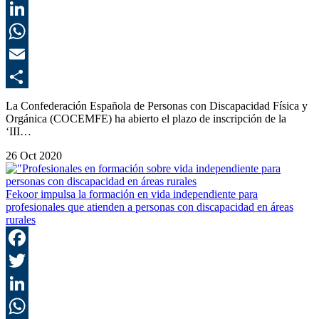
T
L
E
C
La Confederación Española de Personas con Discapacidad Física y
Orgánica (COCEMFE) ha abierto el plazo de inscripción de la
‘III…
26 Oct 2020
Fekoor impulsa la formación en vida independiente para
profesionales que atienden a personas con discapacidad en áreas
rurales
F
T
L