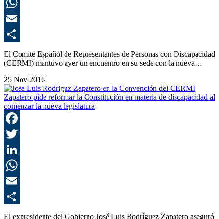
L
E
C
El Comité Español de Representantes de Personas con Discapacidad
(CERMI) mantuvo ayer un encuentro en su sede con la nueva…
25 Nov 2016
Zapatero pide reformar la Constitución en materia de discapacidad al
comenzar la nueva legislatura
F
T
L
E
C
El expresidente del Gobierno José Luis Rodríguez Zapatero aseguró