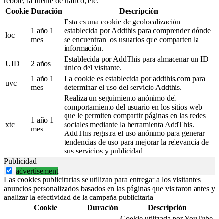
rebote, la fuente de tráfico, etc.
Cookie
Duración
Descripción
Esta es una cookie de geolocalización
1 año 1
establecida por Addthis para comprender dónde
loc
mes
se encuentran los usuarios que comparten la
información.
Establecida por AddThis para almacenar un ID
UID
2 años
único del visitante.
1 año 1
La cookie es establecida por addthis.com para
uvc
mes
determinar el uso del servicio Addthis.
Realiza un seguimiento anónimo del
comportamiento del usuario en los sitios web
que le permiten compartir páginas en las redes
1 año 1
xtc
sociales mediante la herramienta AddThis.
mes
AddThis registra el uso anónimo para generar
tendencias de uso para mejorar la relevancia de
sus servicios y publicidad.
Publicidad
advertisement
Las cookies publicitarias se utilizan para entregar a los visitantes
anuncios personalizados basados en las páginas que visitaron antes y
analizar la efectividad de la campaña publicitaria
Cookie
Duración
Descripción
Cookie utilizada por YouTube