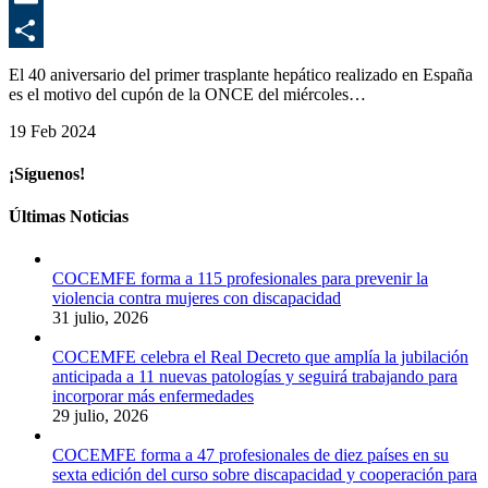
E
C
El 40 aniversario del primer trasplante hepático realizado en España
es el motivo del cupón de la ONCE del miércoles…
19 Feb 2024
¡Síguenos!
Últimas Noticias
COCEMFE forma a 115 profesionales para prevenir la
violencia contra mujeres con discapacidad
31 julio, 2026
COCEMFE celebra el Real Decreto que amplía la jubilación
anticipada a 11 nuevas patologías y seguirá trabajando para
incorporar más enfermedades
29 julio, 2026
COCEMFE forma a 47 profesionales de diez países en su
sexta edición del curso sobre discapacidad y cooperación para