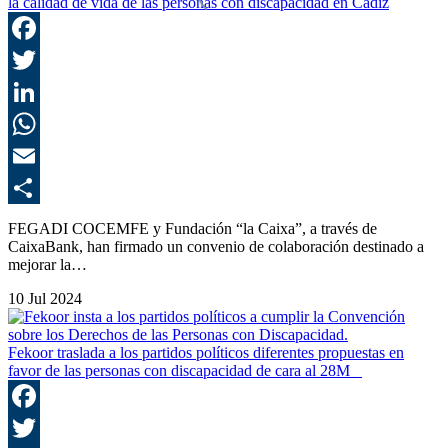
la calidad de vida de las personas con discapacidad en Cádiz
F
T
L
E
C
FEGADI COCEMFE y Fundación “la Caixa”, a través de
CaixaBank, han firmado un convenio de colaboración destinado a
mejorar la…
10 Jul 2024
Fekoor traslada a los partidos políticos diferentes propuestas en
favor de las personas con discapacidad de cara al 28M
F