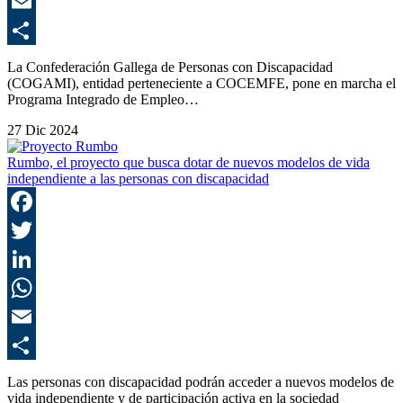
E
C
La Confederación Gallega de Personas con Discapacidad
(COGAMI), entidad perteneciente a COCEMFE, pone en marcha el
Programa Integrado de Empleo…
27 Dic 2024
Rumbo, el proyecto que busca dotar de nuevos modelos de vida
independiente a las personas con discapacidad
F
T
L
E
C
Las personas con discapacidad podrán acceder a nuevos modelos de
vida independiente y de participación activa en la sociedad