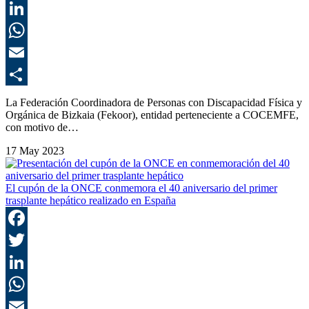
T
L
E
C
La Federación Coordinadora de Personas con Discapacidad Física y
Orgánica de Bizkaia (Fekoor), entidad perteneciente a COCEMFE,
con motivo de…
17 May 2023
El cupón de la ONCE conmemora el 40 aniversario del primer
trasplante hepático realizado en España
F
T
L