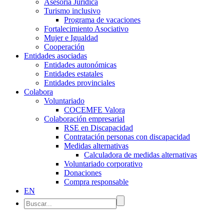
Asesoría Jurídica
Turismo inclusivo
Programa de vacaciones
Fortalecimiento Asociativo
Mujer e Igualdad
Cooperación
Entidades asociadas
Entidades autonómicas
Entidades estatales
Entidades provinciales
Colabora
Voluntariado
COCEMFE Valora
Colaboración empresarial
RSE en Discapacidad
Contratación personas con discapacidad
Medidas alternativas
Calculadora de medidas alternativas
Voluntariado corporativo
Donaciones
Compra responsable
EN