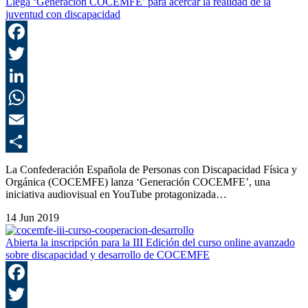
Llega ‘Generación COCEMFE’ para acercar la realidad de la
juventud con discapacidad
F
T
L
E
C
La Confederación Española de Personas con Discapacidad Física y
Orgánica (COCEMFE) lanza ‘Generación COCEMFE’, una
iniciativa audiovisual en YouTube protagonizada…
14 Jun 2019
Abierta la inscripción para la III Edición del curso online avanzado
sobre discapacidad y desarrollo de COCEMFE
F