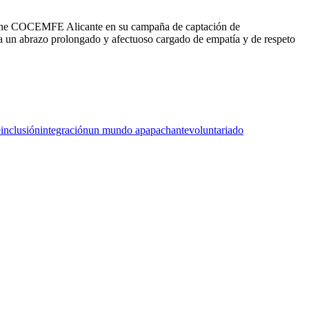
 expone COCEMFE Alicante en su campaña de captación de
ga un abrazo prolongado y afectuoso cargado de empatía y de respeto
e
inclusión
integración
un mundo apapachante
voluntariado
F
T
L