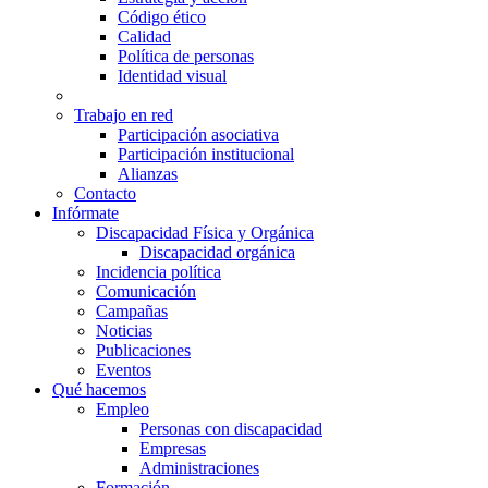
Código ético
Calidad
Política de personas
Identidad visual
Trabajo en red
Participación asociativa
Participación institucional
Alianzas
Contacto
Infórmate
Discapacidad Física y Orgánica
Discapacidad orgánica
Incidencia política
Comunicación
Campañas
Noticias
Publicaciones
Eventos
Qué hacemos
Empleo
Personas con discapacidad
Empresas
Administraciones
Formación