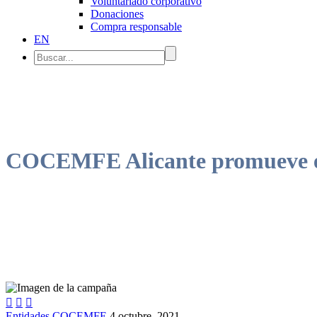
Voluntariado corporativo
Donaciones
Compra responsable
EN
COCEMFE Alicante promueve el



Entidades COCEMFE
4 octubre, 2021