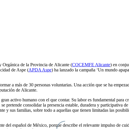
 Orgánica de la Provincia de Alicante (
COCEMFE Alicante
) en conju
acidad de Aspe (
APDA Aspe
) ha lanzado la campaña ‘Un mundo apapac
ormar a más de 30 personas voluntarias. Una acción que se ha empezado 
iputación de Alicante.
n gran activo humano con el que contar. Su labor es fundamental para c
pretende consolidar la presencia estable, duradera y participativa de 
e y sus familias, sobre todo a aquellas que tienen limitadas las posibil
del español de México, porque describe el relevante impulso de cuidar