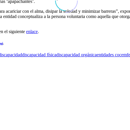
onas ‘apapachantes’.
ara acariciar con el alma, disipar la soledad y minimizar barreras”,
La entidad conceptualiza a la persona voluntaria como aquella que otor
n el siguiente
enlace
.
uí
.
discapacidad
discapacidad física
discapacidad orgánica
entidades cocemf