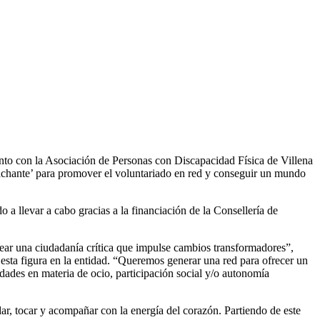
F
T
L
E
C
nto con la Asociación de Personas con Discapacidad Física de Villena
hante’ para promover el voluntariado en red y conseguir un mundo
a llevar a cabo gracias a la financiación de la Consellería de
rear una ciudadanía crítica que impulse cambios transformadores”,
esta figura en la entidad. “Queremos generar una red para ofrecer un
idades en materia de ocio, participación social y/o autonomía
, tocar y acompañar con la energía del corazón. Partiendo de este