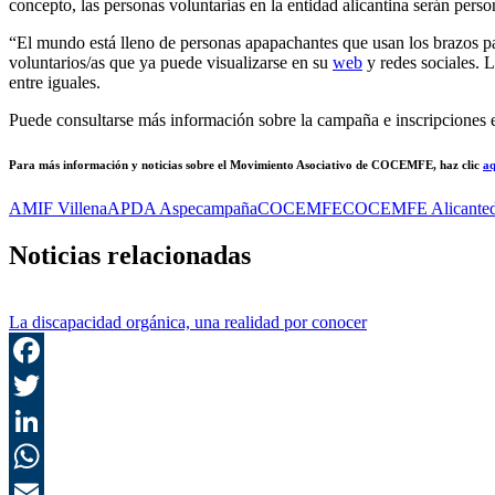
concepto, las personas voluntarias en la entidad alicantina serán pers
“El mundo está lleno de personas apapachantes que usan los brazos p
voluntarios/as que ya puede visualizarse en su
web
y redes sociales. 
entre iguales.
Puede consultarse más información sobre la campaña e inscripciones e
Para más información y noticias sobre el Movimiento Asociativo de COCEMFE, haz clic
aq
AMIF Villena
APDA Aspe
campaña
COCEMFE
COCEMFE Alicante
Noticias relacionadas
La discapacidad orgánica, una realidad por conocer