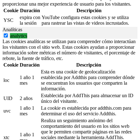
proporcionar una mejor experiencia de usuario para los visitantes.
Cookie
Duración
Descripción
expira con
YouTube configura estas cookies y se utiliza
YSC
la sesión
para rastrear las vistas de videos incrustados.
Analíticas
analytics
Las cookies analíticas se utilizan para comprender cómo interactúan
los visitantes con el sitio web. Estas cookies ayudan a proporcionar
información sobre métricas el número de visitantes, el porcentaje de
rebote, la fuente de tráfico, etc.
Cookie
Duración
Descripción
Esta es una cookie de geolocalización
1 año 1
establecida por Addthis para comprender dónde
loc
mes
se encuentran los usuarios que comparten la
información.
Establecida por AddThis para almacenar un ID
UID
2 años
único del visitante.
1 año 1
La cookie es establecida por addthis.com para
uvc
mes
determinar el uso del servicio Addthis.
Realiza un seguimiento anónimo del
comportamiento del usuario en los sitios web
que le permiten compartir páginas en las redes
1 año 1
xtc
sociales mediante la herramienta AddThis.