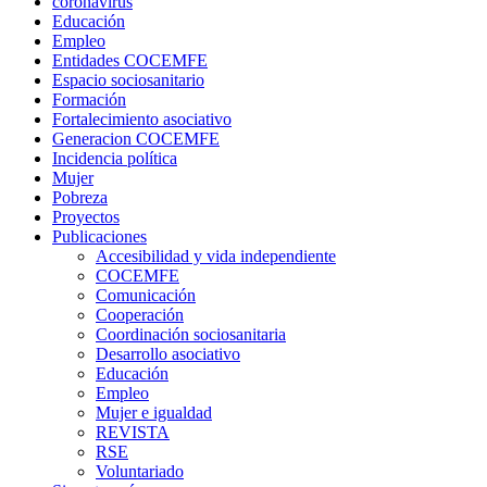
coronavirus
Educación
Empleo
Entidades COCEMFE
Espacio sociosanitario
Formación
Fortalecimiento asociativo
Generacion COCEMFE
Incidencia política
Mujer
Pobreza
Proyectos
Publicaciones
Accesibilidad y vida independiente
COCEMFE
Comunicación
Cooperación
Coordinación sociosanitaria
Desarrollo asociativo
Educación
Empleo
Mujer e igualdad
REVISTA
RSE
Voluntariado