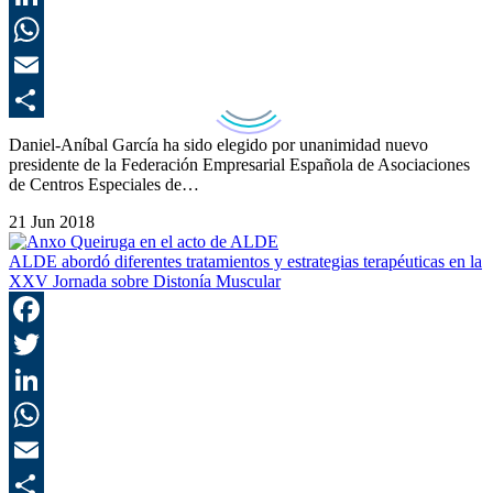
L
E
C
Daniel-Aníbal García ha sido elegido por unanimidad nuevo
presidente de la Federación Empresarial Española de Asociaciones
de Centros Especiales de…
21 Jun 2018
ALDE abordó diferentes tratamientos y estrategias terapéuticas en la
XXV Jornada sobre Distonía Muscular
F
T
L
E