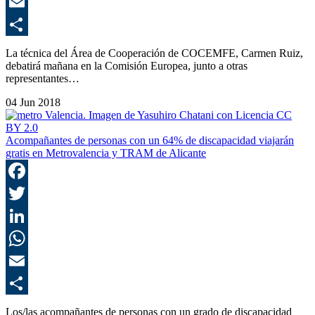
E
C
La técnica del Área de Cooperación de COCEMFE, Carmen Ruiz,
debatirá mañana en la Comisión Europea, junto a otras
representantes…
04 Jun 2018
Acompañantes de personas con un 64% de discapacidad viajarán
gratis en Metrovalencia y TRAM de Alicante
F
T
L
E
C
Los/las acompañantes de personas con un grado de discapacidad