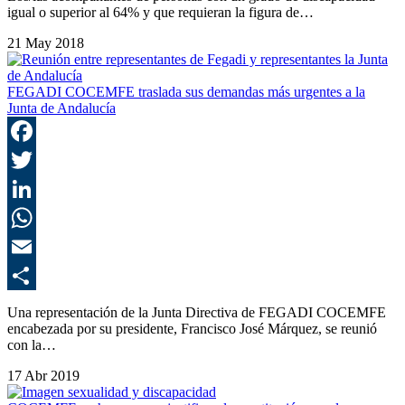
igual o superior al 64% y que requieran la figura de…
21 May 2018
FEGADI COCEMFE traslada sus demandas más urgentes a la
Junta de Andalucía
F
T
L
E
C
Una representación de la Junta Directiva de FEGADI COCEMFE
encabezada por su presidente, Francisco José Márquez, se reunió
con la…
17 Abr 2019