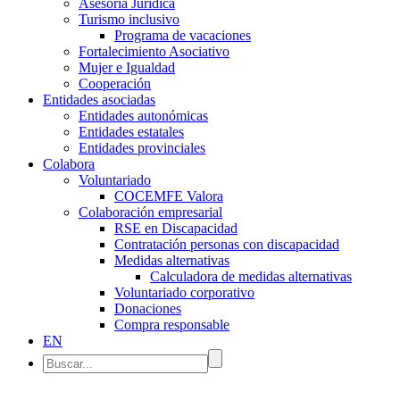
Asesoría Jurídica
Turismo inclusivo
Programa de vacaciones
Fortalecimiento Asociativo
Mujer e Igualdad
Cooperación
Entidades asociadas
Entidades autonómicas
Entidades estatales
Entidades provinciales
Colabora
Voluntariado
COCEMFE Valora
Colaboración empresarial
RSE en Discapacidad
Contratación personas con discapacidad
Medidas alternativas
Calculadora de medidas alternativas
Voluntariado corporativo
Donaciones
Compra responsable
EN