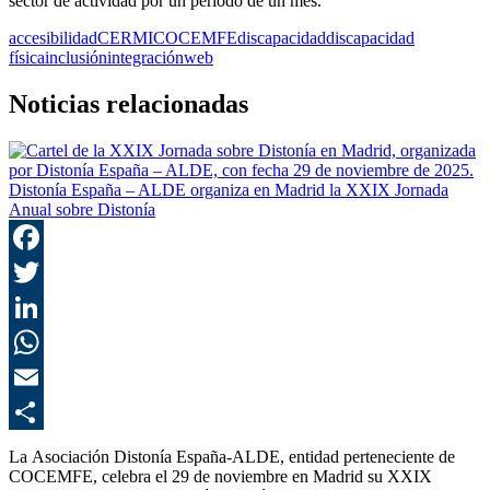
sector de actividad por un período de un mes.
accesibilidad
CERMI
COCEMFE
discapacidad
discapacidad
física
inclusión
integración
web
Noticias relacionadas
Distonía España – ALDE organiza en Madrid la XXIX Jornada
Anual sobre Distonía
F
T
L
E
C
La Asociación Distonía España-ALDE, entidad perteneciente de
COCEMFE, celebra el 29 de noviembre en Madrid su XXIX