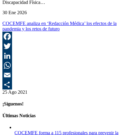
Discapacidad Física…
30 Ene 2026
COCEMFE analiza en ‘Redacción Médica’ los efectos de la
pandemia y los retos de futuro
F
T
L
E
25 Ago 2021
C
¡Síguenos!
Últimas Noticias
COCEMFE forma a 115 profesionales para prevenir la