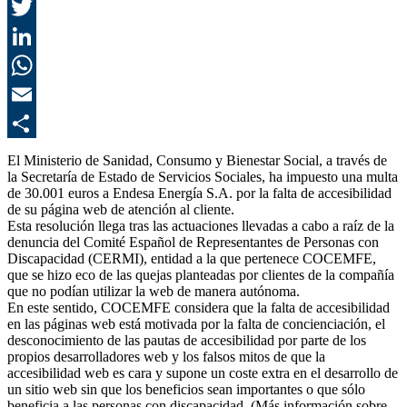
F
T
L
E
C
El Ministerio de Sanidad, Consumo y Bienestar Social, a través de
la Secretaría de Estado de Servicios Sociales, ha impuesto una multa
de 30.001 euros a Endesa Energía S.A. por la falta de accesibilidad
de su página web de atención al cliente.
Esta resolución llega tras las actuaciones llevadas a cabo a raíz de la
denuncia del Comité Español de Representantes de Personas con
Discapacidad (CERMI), entidad a la que pertenece COCEMFE,
que se hizo eco de las quejas planteadas por clientes de la compañía
que no podían utilizar la web de manera autónoma.
En este sentido, COCEMFE considera que la falta de accesibilidad
en las páginas web está motivada por la falta de concienciación, el
desconocimiento de las pautas de accesibilidad por parte de los
propios desarrolladores web y los falsos mitos de que la
accesibilidad web es cara y supone un coste extra en el desarrollo de
un sitio web sin que los beneficios sean importantes o que sólo
beneficia a las personas con discapacidad. (Más información sobre