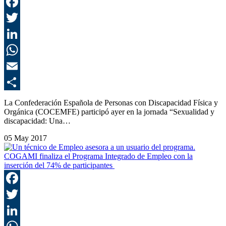
F
T
L
E
C
La Confederación Española de Personas con Discapacidad Física y
Orgánica (COCEMFE) participó ayer en la jornada “Sexualidad y
discapacidad: Una…
05 May 2017
COGAMI finaliza el Programa Integrado de Empleo con la
inserción del 74% de participantes
F
T