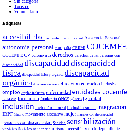
Sin categoría
Turismo
Voluntariado
Etiquetas
accesibilidad
Asistencia Personal
accesibilidad universal
COCEMFE
autonomía personal
campaña
CERMI
derechos
COCEMFE CV
coronavirus
derechos de las personas con
discapacidad
discapacidad
discapacidad
física
discapacidad
discapacidad física y orgánica
orgánica
educacion
educacion inclusiva
discriminación
entidades cocemfe
empleo
enfermedad
empleo inclusivo
formación
Igualdad
género
FAMMA
fundación ONCE
inclusión
integración
inclusión laboral
inclusión social
IRPF
mujer
movimiento asociativo
Madrid
mujeres con discapacidad
sensibilización
personas con discapacidad
Sanidad
vida independiente
turismo accesible
servicios Sociales
solidaridad