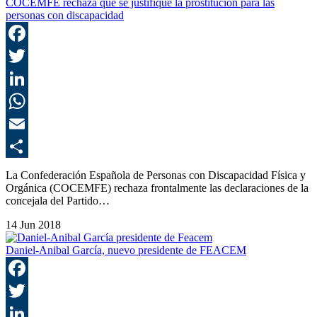
COCEMFE rechaza que se justifique la prostitución para las
personas con discapacidad
F
T
L
E
C
La Confederación Española de Personas con Discapacidad Física y
Orgánica (COCEMFE) rechaza frontalmente las declaraciones de la
concejala del Partido…
14 Jun 2018
Daniel-Anibal García, nuevo presidente de FEACEM
F
T