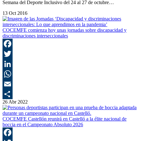
Semana del Deporte Inclusivo del 24 al 27 de octubre…
13 Oct 2016
COCEMFE comienza hoy unas jornadas sobre discapacidad y
discriminaciones interseccionales
F
T
L
E
26 Abr 2022
C
COCEMFE Castellón reunirá en Castelló a la élite nacional de
boccia en el Campeonato Absoluto 2026