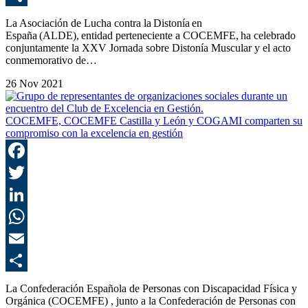
C
La Asociación de Lucha contra la Distonía en
España (ALDE), entidad perteneciente a COCEMFE, ha celebrado
conjuntamente la XXV Jornada sobre Distonía Muscular y el acto
conmemorativo de…
26 Nov 2021
COCEMFE, COCEMFE Castilla y León y COGAMI comparten su
compromiso con la excelencia en gestión
F
T
L
E
C
La Confederación Española de Personas con Discapacidad Física y
Orgánica (COCEMFE) , junto a la Confederación de Personas con