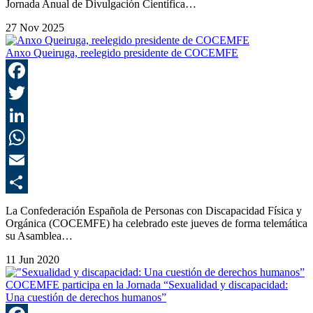
Jornada Anual de Divulgación Científica…
27 Nov 2025
Anxo Queiruga, reelegido presidente de COCEMFE
F
T
L
E
C
La Confederación Española de Personas con Discapacidad Física y
Orgánica (COCEMFE) ha celebrado este jueves de forma telemática
su Asamblea…
11 Jun 2020
COCEMFE participa en la Jornada “Sexualidad y discapacidad:
Una cuestión de derechos humanos”