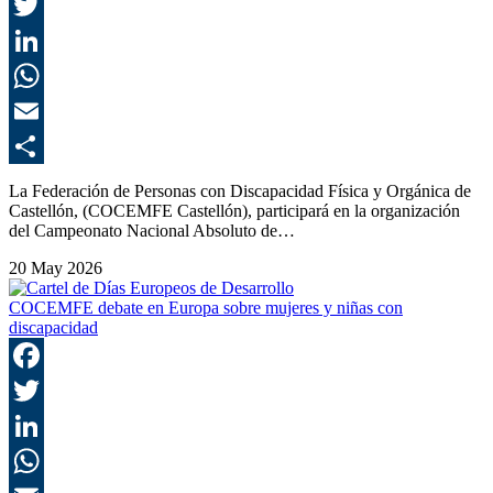
F
T
L
E
C
La Federación de Personas con Discapacidad Física y Orgánica de
Castellón, (COCEMFE Castellón), participará en la organización
del Campeonato Nacional Absoluto de…
20 May 2026
COCEMFE debate en Europa sobre mujeres y niñas con
discapacidad
F
T
L