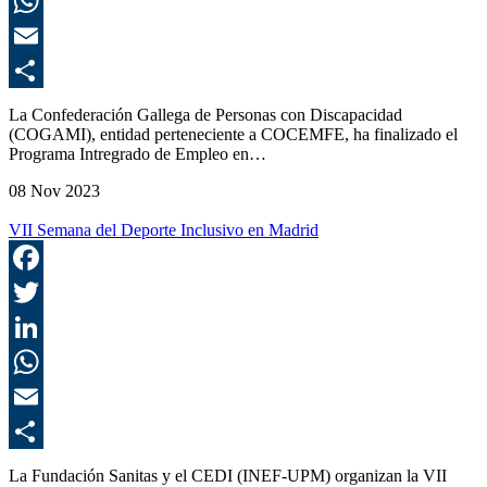
L
E
C
La Confederación Gallega de Personas con Discapacidad
(COGAMI), entidad perteneciente a COCEMFE, ha finalizado el
Programa Intregrado de Empleo en…
08 Nov 2023
VII Semana del Deporte Inclusivo en Madrid
F
T
L
E
C
La Fundación Sanitas y el CEDI (INEF-UPM) organizan la VII