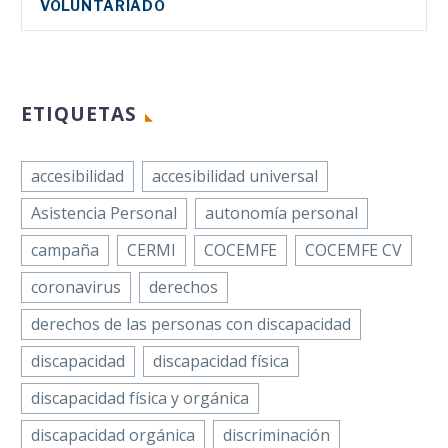
VOLUNTARIADO
Twitter
y Orgánica
fibrosis quística en
(FAMDIF/COCEMFE
LinkedIn
España
Murcia) y
WhatsApp
participaron
presidenta de la…
durante 2020 en el
Email
ETIQUETAS
proyecto ‘Atención
Un total de 150 personas
Compartir
sociosanitaria en
procedentes de diversas
el…
accesibilidad
accesibilidad universal
partes de la geografía
española participaron
Asistencia Personal
autonomía personal
durante el año 2021, en
campaña
CERMI
COCEMFE
COCEMFE CV
el…
coronavirus
derechos
derechos de las personas con discapacidad
discapacidad
discapacidad física
discapacidad física y orgánica
discapacidad orgánica
discriminación