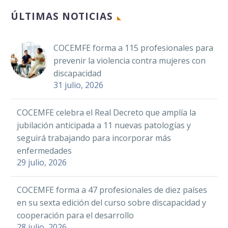
visibiliza la
LinkedIn
ÚLTIMAS NOTICIAS
discapacidad en la
25 Sep 2023
WhatsApp
Universidad de
Email
Sevilla
COCEMFE forma a 115 profesionales para
COCEMFE Cáceres
Un total de 2.500 personas
Compartir
prevenir la violencia contra mujeres con
celebra mañana
con espina bífida se
Facebook
discapacidad
viernes, de 18.00 a
benefician de la mejora de
08 Nov 2018
31 julio, 2026
Twitter
20.00 horas, la ‘IV
los servicios de FEBHI
Fiesta Infantil de la
LinkedIn
COCEMFE celebra el Real Decreto que amplía la
Primavera’, con el
La Junta de
WhatsApp
Facebook
jubilación anticipada a 11 nuevas patologías y
objetivo…
Andalucía visita la
Email
seguirá trabajando para incorporar más
Twitter
Oficina de Vida
23 Mar 2021
enfermedades
COCEMFE Sevilla y la
Compartir
Independiente de
LinkedIn
29 julio, 2026
Facultad de
COCEMFE Huelva
WhatsApp
Comunicación
Email
(FCOM) de la
COCEMFE forma a 47 profesionales de diez países
Facebook
La Federación Española de
Universidad de
en su sexta edición del curso sobre discapacidad y
Compartir
Asociaciones de Espina
Twitter
Sevilla (US) han
cooperación para el desarrollo
COCEMFE CÁCERES
28 julio, 2026
Bífida e Hidrocefalia
celebrado las