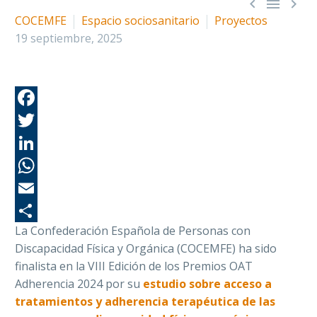



COCEMFE
Espacio sociosanitario
Proyectos
19 septiembre, 2025
Fa
Tw
Li
Wh
Em
La Confederación Española de Personas con
Co
Discapacidad Física y Orgánica (COCEMFE) ha sido
finalista en la VIII Edición de los Premios OAT
Adherencia 2024 por su
estudio sobre acceso a
tratamientos y adherencia terapéutica de las