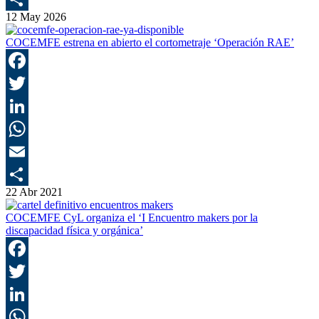
12 May 2026
C
COCEMFE estrena en abierto el cortometraje ‘Operación RAE’
F
T
L
E
22 Abr 2021
C
COCEMFE CyL organiza el ‘I Encuentro makers por la
discapacidad física y orgánica’
F
T
L