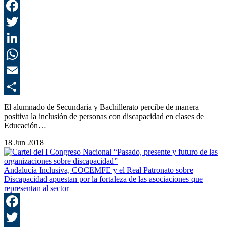
F
T
L
E
C
El alumnado de Secundaria y Bachillerato percibe de manera
positiva la inclusión de personas con discapacidad en clases de
Educación…
18 Jun 2018
Andalucía Inclusiva, COCEMFE y el Real Patronato sobre
Discapacidad apuestan por la fortaleza de las asociaciones que
representan al sector
F