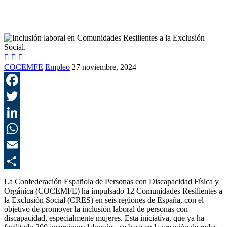



COCEMFE
Empleo
27 noviembre, 2024
F
T
L
E
C
La Confederación Española de Personas con Discapacidad Física y
Orgánica (COCEMFE) ha impulsado 12 Comunidades Resilientes a
la Exclusión Social (CRES) en seis regiones de España, con el
objetivo de promover la inclusión laboral de personas con
discapacidad, especialmente mujeres. Esta iniciativa,
que ya ha