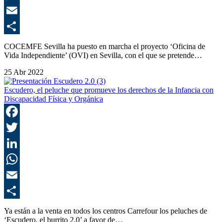
E
C
COCEMFE Sevilla ha puesto en marcha el proyecto ‘Oficina de
Vida Independiente’ (OVI) en Sevilla, con el que se pretende…
25 Abr 2022
Escudero, el peluche que promueve los derechos de la Infancia con
Discapacidad Física y Orgánica
F
T
L
E
C
Ya están a la venta en todos los centros Carrefour los peluches de
‘Escudero, el burrito 2.0’ a favor de…