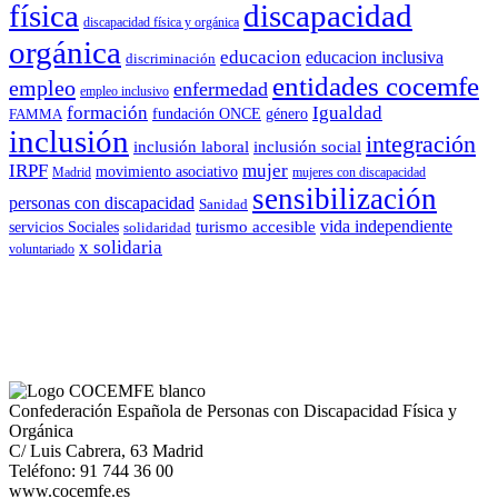
física
discapacidad
discapacidad física y orgánica
orgánica
educacion
educacion inclusiva
discriminación
entidades cocemfe
empleo
enfermedad
empleo inclusivo
formación
Igualdad
género
FAMMA
fundación ONCE
inclusión
integración
inclusión laboral
inclusión social
IRPF
mujer
movimiento asociativo
Madrid
mujeres con discapacidad
sensibilización
personas con discapacidad
Sanidad
vida independiente
turismo accesible
servicios Sociales
solidaridad
x solidaria
voluntariado
Confederación Española de Personas con Discapacidad Física y
Orgánica
C/ Luis Cabrera, 63 Madrid
Teléfono: 91 744 36 00
www.cocemfe.es