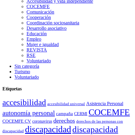
Accesibilidad y vida independiente
COCEMFE
Comunicación
Cooperación
Coordinación sociosanitaria
Desarrollo asociativo
Educación
Empleo
Mujer e igualdad
REVISTA
RSE
Voluntariado
Sin categoría
Turismo
Voluntariado
Etiquetas
accesibilidad
Asistencia Personal
accesibilidad universal
COCEMFE
autonomía personal
campaña
CERMI
derechos
COCEMFE CV
coronavirus
derechos de las personas con
discapacidad
discapacidad
discapacidad