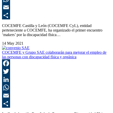
E
C
COCEMFE Castilla y León (COCEMFE CyL), entidad
perteneciente a COCEMFE, ha organizado el primer encuentro
‘makers’ por la discapacidad física…
14 May 2021
COCEMFE y Grupo SAE colaborarán para mejorar el empleo de
las personas con discapacidad física y orgánica
F
T
L
E
C