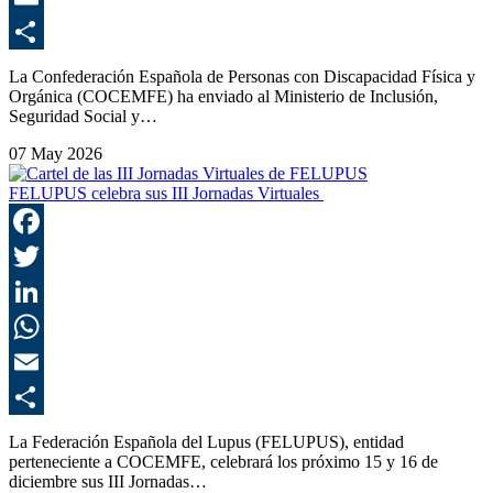
E
C
La Confederación Española de Personas con Discapacidad Física y
Orgánica (COCEMFE) ha enviado al Ministerio de Inclusión,
Seguridad Social y…
07 May 2026
FELUPUS celebra sus III Jornadas Virtuales
F
T
L
E
C
La Federación Española del Lupus (FELUPUS), entidad
perteneciente a COCEMFE, celebrará los próximo 15 y 16 de
diciembre sus III Jornadas…