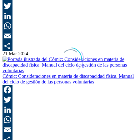
F
T
L
E
21 Mar 2024
C
Cómic: Consideraciones en materia de discapacidad física. Manual
del ciclo de gestión de las personas voluntarias
F
T
L
E