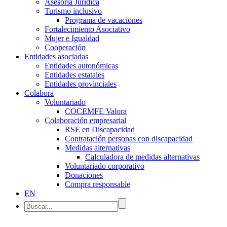
Asesoría Jurídica
Turismo inclusivo
Programa de vacaciones
Fortalecimiento Asociativo
Mujer e Igualdad
Cooperación
Entidades asociadas
Entidades autonómicas
Entidades estatales
Entidades provinciales
Colabora
Voluntariado
COCEMFE Valora
Colaboración empresarial
RSE en Discapacidad
Contratación personas con discapacidad
Medidas alternativas
Calculadora de medidas alternativas
Voluntariado corporativo
Donaciones
Compra responsable
EN