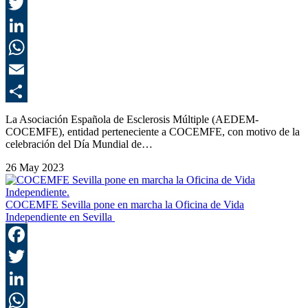
F
T
L
E
C
La Asociación Española de Esclerosis Múltiple (AEDEM-
COCEMFE), entidad perteneciente a COCEMFE, con motivo de la
celebración del Día Mundial de…
26 May 2023
COCEMFE Sevilla pone en marcha la Oficina de Vida
Independiente en Sevilla
F
T
L