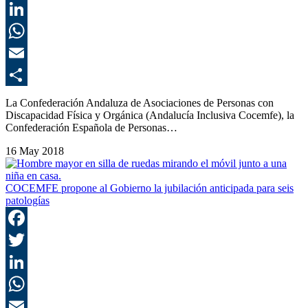
T
L
E
C
La Confederación Andaluza de Asociaciones de Personas con
Discapacidad Física y Orgánica (Andalucía Inclusiva Cocemfe), la
Confederación Española de Personas…
16 May 2018
COCEMFE propone al Gobierno la jubilación anticipada para seis
patologías
F
T
L