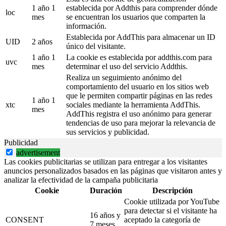
1 año 1
establecida por Addthis para comprender dónde
loc
mes
se encuentran los usuarios que comparten la
información.
Establecida por AddThis para almacenar un ID
UID
2 años
único del visitante.
1 año 1
La cookie es establecida por addthis.com para
uvc
mes
determinar el uso del servicio Addthis.
Realiza un seguimiento anónimo del
comportamiento del usuario en los sitios web
que le permiten compartir páginas en las redes
1 año 1
xtc
sociales mediante la herramienta AddThis.
mes
AddThis registra el uso anónimo para generar
tendencias de uso para mejorar la relevancia de
sus servicios y publicidad.
Publicidad
advertisement
Las cookies publicitarias se utilizan para entregar a los visitantes
anuncios personalizados basados en las páginas que visitaron antes y
analizar la efectividad de la campaña publicitaria
Cookie
Duración
Descripción
Cookie utilizada por YouTube
para detectar si el visitante ha
16 años y
CONSENT
aceptado la categoría de
7 meses