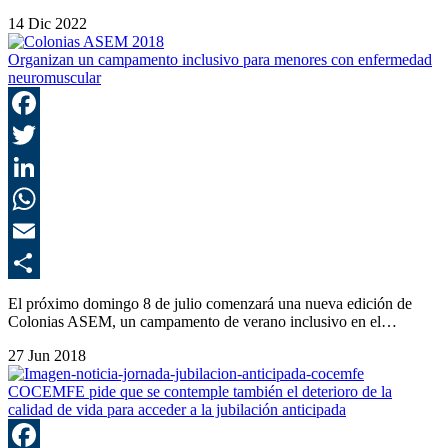
14 Dic 2022
Organizan un campamento inclusivo para menores con enfermedad
neuromuscular
F
T
L
E
C
El próximo domingo 8 de julio comenzará una nueva edición de
Colonias ASEM, un campamento de verano inclusivo en el…
27 Jun 2018
COCEMFE pide que se contemple también el deterioro de la
calidad de vida para acceder a la jubilación anticipada