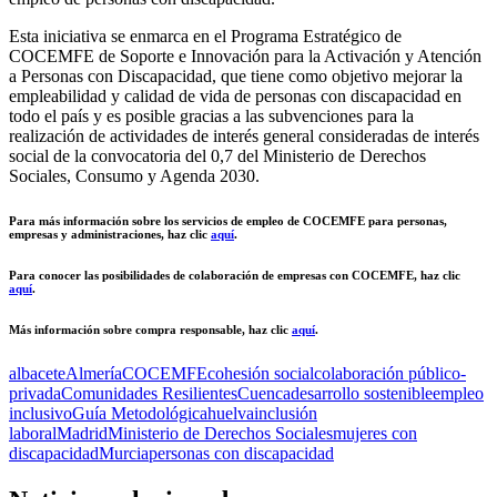
Esta iniciativa se enmarca en el Programa Estratégico de
COCEMFE de Soporte e Innovación para la Activación y Atención
a Personas con Discapacidad, que tiene como objetivo mejorar la
empleabilidad y calidad de vida de personas con discapacidad en
todo el país y es posible gracias a las subvenciones para la
realización de actividades de interés general consideradas de interés
social de la convocatoria del 0,7 del Ministerio de Derechos
Sociales, Consumo y Agenda 2030.
Para más información sobre los servicios de empleo de COCEMFE para personas,
empresas y administraciones, haz clic
aquí
.
Para conocer las posibilidades de colaboración de empresas con COCEMFE, haz clic
aquí
.
Más información sobre compra responsable, haz clic
aquí
.
albacete
Almería
COCEMFE
cohesión social
colaboración público-
privada
Comunidades Resilientes
Cuenca
desarrollo sostenible
empleo
inclusivo
Guía Metodológica
huelva
inclusión
laboral
Madrid
Ministerio de Derechos Sociales
mujeres con
discapacidad
Murcia
personas con discapacidad