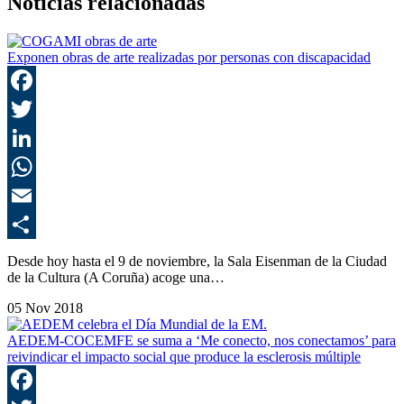
Noticias relacionadas
Exponen obras de arte realizadas por personas con discapacidad
F
T
L
E
C
Desde hoy hasta el 9 de noviembre, la Sala Eisenman de la Ciudad
de la Cultura (A Coruña) acoge una…
05 Nov 2018
AEDEM-COCEMFE se suma a ‘Me conecto, nos conectamos’ para
reivindicar el impacto social que produce la esclerosis múltiple