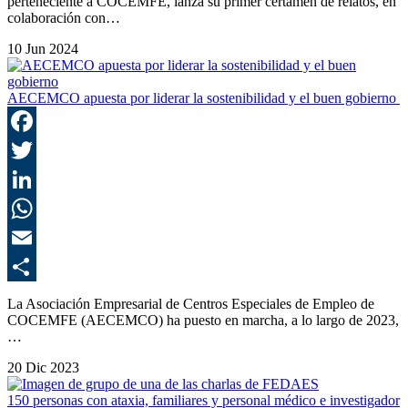
perteneciente a COCEMFE, lanza su primer certamen de relatos, en
colaboración con…
10 Jun 2024
AECEMCO apuesta por liderar la sostenibilidad y el buen gobierno
F
T
L
E
C
La Asociación Empresarial de Centros Especiales de Empleo de
COCEMFE (AECEMCO) ha puesto en marcha, a lo largo de 2023,
…
20 Dic 2023
150 personas con ataxia, familiares y personal médico e investigador