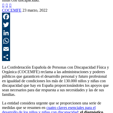



COCEMFE
23 marzo, 2022
F
T
L
E
C
La Confederación Española de Personas con Discapacidad Física y
Orgánica (COCEMFE) reclama a las administraciones y poderes
públicos que garanticen el desarrollo personal y futuro profesional
en igualdad de condiciones los más de 130.000 niños y niñas con
discapacidad que hay en España proporcionándoles los apoyos que
sean necesarios para dar respuesta a sus necesidades y las de sus
familias.
La entidad considera urgente que se proporcionen una serie de
medidas que se resumen en
cuatro claves esenciales para el
desarrollo de los niños y niñas con discapacidad
:
el diagnóstico