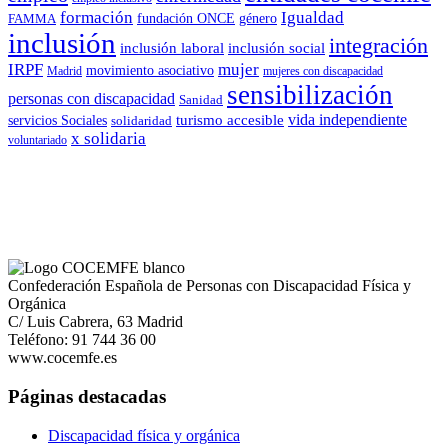
formación
Igualdad
género
FAMMA
fundación ONCE
inclusión
integración
inclusión laboral
inclusión social
IRPF
mujer
movimiento asociativo
Madrid
mujeres con discapacidad
sensibilización
personas con discapacidad
Sanidad
vida independiente
turismo accesible
servicios Sociales
solidaridad
x solidaria
voluntariado
Confederación Española de Personas con Discapacidad Física y
Orgánica
C/ Luis Cabrera, 63 Madrid
Teléfono: 91 744 36 00
www.cocemfe.es
Páginas destacadas
Discapacidad física y orgánica