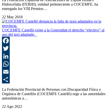
Hidrocefalia (FEBHI), entidad perteneciente a COCEMFE, ha
entregado los VIII Premios…
22 May 2018
COCEMFE Castelló exige a la Generalitat el derecho “efectivo” al
uso del taxi adaptado
F
T
L
E
C
La Federación Provincial de Personas con Discapacidad Física y
Orgánica de Castellón (COCEMFE Castelló) urge a las autoridades
autonómicas a…
22 Ago 2022