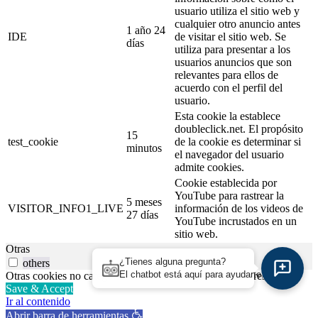
usuario utiliza el sitio web y
cualquier otro anuncio antes
1 año 24
IDE
de visitar el sitio web. Se
días
utiliza para presentar a los
usuarios anuncios que son
relevantes para ellos de
acuerdo con el perfil del
usuario.
Esta cookie la establece
doubleclick.net. El propósito
15
test_cookie
de la cookie es determinar si
minutos
el navegador del usuario
admite cookies.
Cookie establecida por
YouTube para rastrear la
5 meses
VISITOR_INFO1_LIVE
información de los videos de
27 días
YouTube incrustados en un
sitio web.
Otras
¿Tienes alguna pregunta?
others
El chatbot está aquí para ayudarte.
Otras cookies no categorizadas en las categorías anteriores.
Save & Accept
Ir al contenido
Abrir barra de herramientas