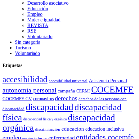
Desarrollo asociativo
Educación
Empleo
Mujer e igualdad
REVISTA
RSE
Voluntariado
Sin categoría
Turismo
Voluntariado
Etiquetas
accesibilidad
Asistencia Personal
accesibilidad universal
COCEMFE
autonomía personal
campaña
CERMI
derechos
COCEMFE CV
coronavirus
derechos de las personas con
discapacidad
discapacidad
discapacidad
física
discapacidad
discapacidad física y orgánica
orgánica
educacion
educacion inclusiva
discriminación
entidades cocemfe
empleo
enfermedad
empleo inclusivo