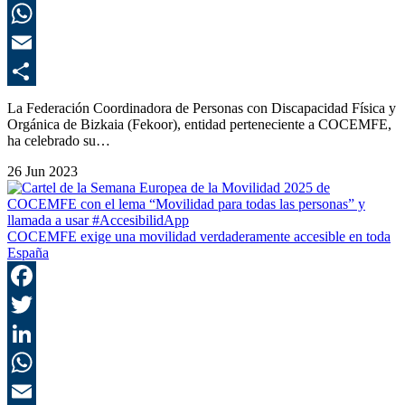
L
E
C
La Federación Coordinadora de Personas con Discapacidad Física y
Orgánica de Bizkaia (Fekoor), entidad perteneciente a COCEMFE,
ha celebrado su…
26 Jun 2023
COCEMFE exige una movilidad verdaderamente accesible en toda
España
F
T
L