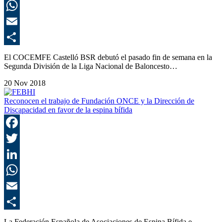
L
E
C
El COCEMFE Castelló BSR debutó el pasado fin de semana en la
Segunda División de la Liga Nacional de Baloncesto…
20 Nov 2018
Reconocen el trabajo de Fundación ONCE y la Dirección de
Discapacidad en favor de la espina bífida
F
T
L
E
C
La Federación Española de Asociaciones de Espina Bífida e