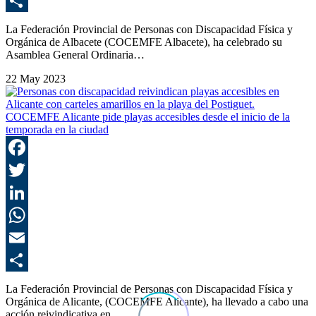
E
C
La Federación Provincial de Personas con Discapacidad Física y
Orgánica de Albacete (COCEMFE Albacete), ha celebrado su
Asamblea General Ordinaria…
22 May 2023
COCEMFE Alicante pide playas accesibles desde el inicio de la
temporada en la ciudad
F
T
L
E
C
La Federación Provincial de Personas con Discapacidad Física y
Orgánica de Alicante, (COCEMFE Alicante), ha llevado a cabo una
acción reivindicativa en…