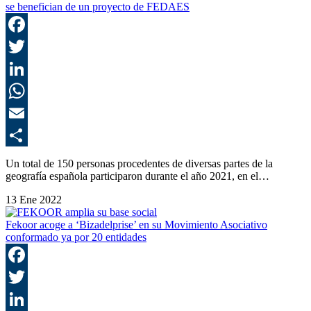
se benefician de un proyecto de FEDAES
F
T
L
E
C
Un total de 150 personas procedentes de diversas partes de la
geografía española participaron durante el año 2021, en el…
13 Ene 2022
Fekoor acoge a ‘Bizadelprise’ en su Movimiento Asociativo
conformado ya por 20 entidades
F
T