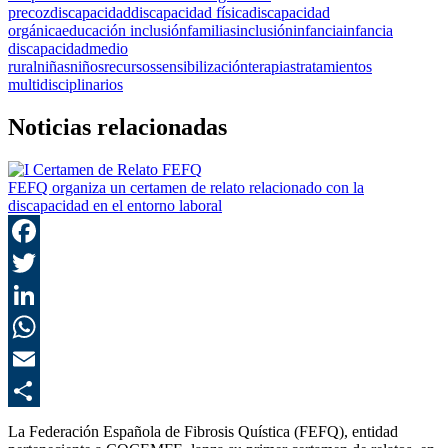
precoz
discapacidad
discapacidad física
discapacidad
orgánica
educación inclusión
familias
inclusión
infancia
infancia
discapacidad
medio
rural
niñas
niños
recursos
sensibilización
terapias
tratamientos
multidisciplinarios
Noticias relacionadas
FEFQ organiza un certamen de relato relacionado con la
discapacidad en el entorno laboral
F
T
L
E
C
La Federación Española de Fibrosis Quística (FEFQ), entidad