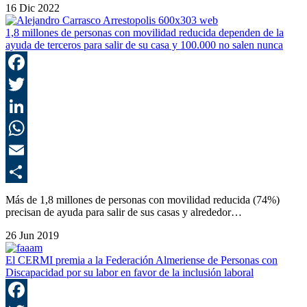
16 Dic 2022
1,8 millones de personas con movilidad reducida dependen de la
ayuda de terceros para salir de su casa y 100.000 no salen nunca
F
T
L
E
C
Más de 1,8 millones de personas con movilidad reducida (74%)
precisan de ayuda para salir de sus casas y alrededor…
26 Jun 2019
El CERMI premia a la Federación Almeriense de Personas con
Discapacidad por su labor en favor de la inclusión laboral