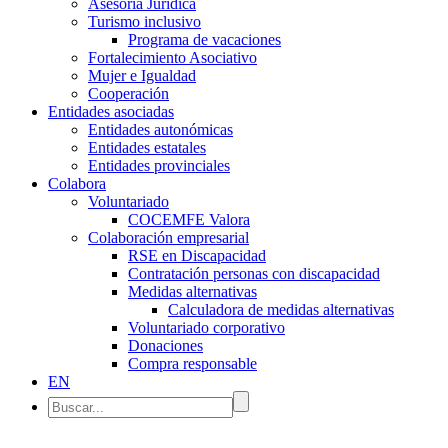
Asesoría Jurídica
Turismo inclusivo
Programa de vacaciones
Fortalecimiento Asociativo
Mujer e Igualdad
Cooperación
Entidades asociadas
Entidades autonómicas
Entidades estatales
Entidades provinciales
Colabora
Voluntariado
COCEMFE Valora
Colaboración empresarial
RSE en Discapacidad
Contratación personas con discapacidad
Medidas alternativas
Calculadora de medidas alternativas
Voluntariado corporativo
Donaciones
Compra responsable
EN