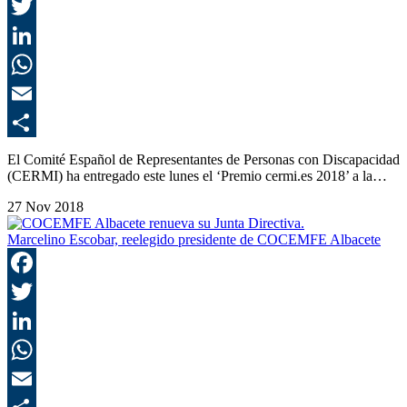
F
T
L
E
C
El Comité Español de Representantes de Personas con Discapacidad
(CERMI) ha entregado este lunes el ‘Premio cermi.es 2018’ a la…
27 Nov 2018
Marcelino Escobar, reelegido presidente de COCEMFE Albacete
F
T
L