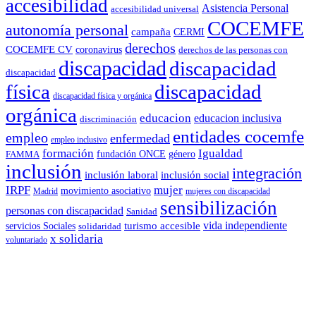
accesibilidad
Asistencia Personal
accesibilidad universal
COCEMFE
autonomía personal
campaña
CERMI
derechos
COCEMFE CV
coronavirus
derechos de las personas con
discapacidad
discapacidad
discapacidad
física
discapacidad
discapacidad física y orgánica
orgánica
educacion
educacion inclusiva
discriminación
entidades cocemfe
empleo
enfermedad
empleo inclusivo
formación
Igualdad
género
FAMMA
fundación ONCE
inclusión
integración
inclusión laboral
inclusión social
IRPF
mujer
movimiento asociativo
Madrid
mujeres con discapacidad
sensibilización
personas con discapacidad
Sanidad
vida independiente
turismo accesible
servicios Sociales
solidaridad
x solidaria
voluntariado