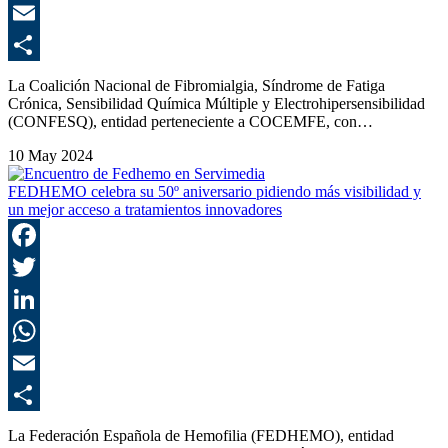
E
C
La Coalición Nacional de Fibromialgia, Síndrome de Fatiga
Crónica, Sensibilidad Química Múltiple y Electrohipersensibilidad
(CONFESQ), entidad perteneciente a COCEMFE, con…
10 May 2024
FEDHEMO celebra su 50º aniversario pidiendo más visibilidad y
un mejor acceso a tratamientos innovadores
F
T
L
E
C
La Federación Española de Hemofilia (FEDHEMO), entidad