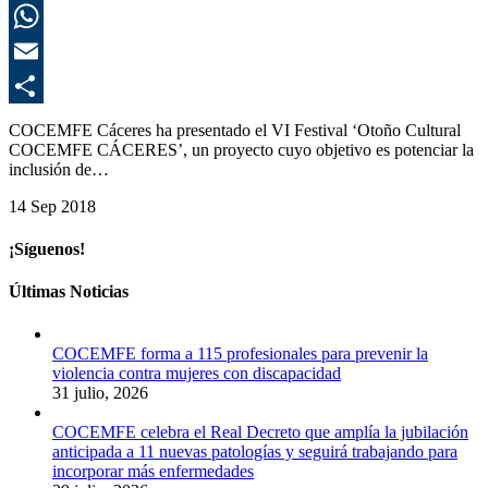
L
E
C
COCEMFE Cáceres ha presentado el VI Festival ‘Otoño Cultural
COCEMFE CÁCERES’, un proyecto cuyo objetivo es potenciar la
inclusión de…
14 Sep 2018
¡Síguenos!
Últimas Noticias
COCEMFE forma a 115 profesionales para prevenir la
violencia contra mujeres con discapacidad
31 julio, 2026
COCEMFE celebra el Real Decreto que amplía la jubilación
anticipada a 11 nuevas patologías y seguirá trabajando para
incorporar más enfermedades