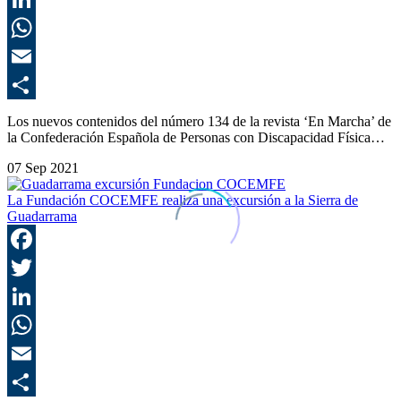
L
E
C
Los nuevos contenidos del número 134 de la revista ‘En Marcha’ de
la Confederación Española de Personas con Discapacidad Física…
07 Sep 2021
La Fundación COCEMFE realiza una excursión a la Sierra de
Guadarrama
F
T
L
E