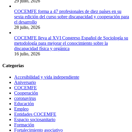
29 julio, 2026
COCEMFE forma a 47 profesionales de diez países en su
sexta edición del curso sobre discapacidad y cooperación para
el desarrollo
28 julio, 2026
COCEMFE lleva al XVI Congreso Español de Sociología su
metodología para mejorar el conocimiento sobre la
discapacidad física y orgánica
16 julio, 2026
Categorias
Accesibilidad y vida independiente
Aniversario
COCEMFE
Cooperación
coronavirus
Educación
Empleo
Entidades COCEMFE
Espacio sociosanitario
Formación
Fortalecimiento asociativo