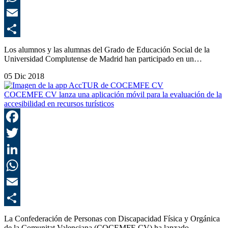
E
C
Los alumnos y las alumnas del Grado de Educación Social de la
Universidad Complutense de Madrid han participado en un…
05 Dic 2018
COCEMFE CV lanza una aplicación móvil para la evaluación de la
accesibilidad en recursos turísticos
F
T
L
E
C
La Confederación de Personas con Discapacidad Física y Orgánica
de la Comunitat Valenciana (COCEMFE CV) ha lanzado