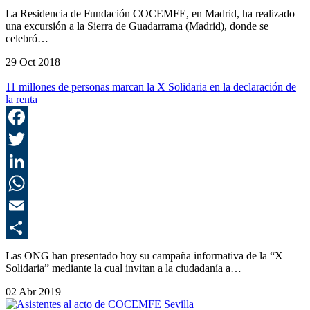
C
La Residencia de Fundación COCEMFE, en Madrid, ha realizado
una excursión a la Sierra de Guadarrama (Madrid), donde se
celebró…
29 Oct 2018
11 millones de personas marcan la X Solidaria en la declaración de
la renta
F
T
L
E
C
Las ONG han presentado hoy su campaña informativa de la “X
Solidaria” mediante la cual invitan a la ciudadanía a…
02 Abr 2019