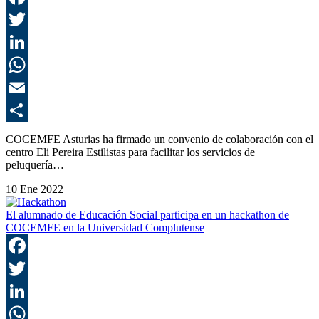
F
T
L
E
C
COCEMFE Asturias ha firmado un convenio de colaboración con el
centro Eli Pereira Estilistas para facilitar los servicios de
peluquería…
10 Ene 2022
El alumnado de Educación Social participa en un hackathon de
COCEMFE en la Universidad Complutense
F
T
L