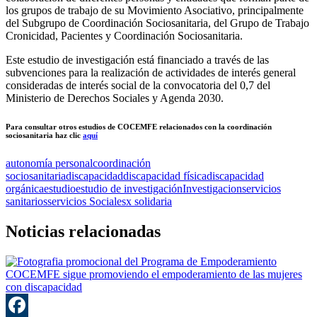
los grupos de trabajo de su Movimiento Asociativo, principalmente
del Subgrupo de Coordinación Sociosanitaria, del Grupo de Trabajo
Cronicidad, Pacientes y Coordinación Sociosanitaria.
Este estudio de investigación está financiado a través de las
subvenciones para la realización de actividades de interés general
consideradas de interés social de la convocatoria del 0,7 del
Ministerio de Derechos Sociales y Agenda 2030.
Para consultar otros estudios de COCEMFE relacionados con la coordinación
sociosanitaria haz clic
aquí
autonomía personal
coordinación
sociosanitaria
discapacidad
discapacidad física
discapacidad
orgánica
estudio
estudio de investigación
Investigacion
servicios
sanitarios
servicios Sociales
x solidaria
Noticias relacionadas
COCEMFE sigue promoviendo el empoderamiento de las mujeres
con discapacidad