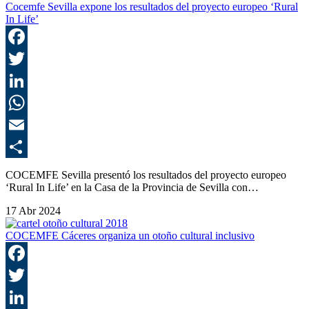
Cocemfe Sevilla expone los resultados del proyecto europeo ‘Rural
In Life’
F
T
L
E
C
COCEMFE Sevilla presentó los resultados del proyecto europeo
‘Rural In Life’ en la Casa de la Provincia de Sevilla con…
17 Abr 2024
COCEMFE Cáceres organiza un otoño cultural inclusivo
F
T