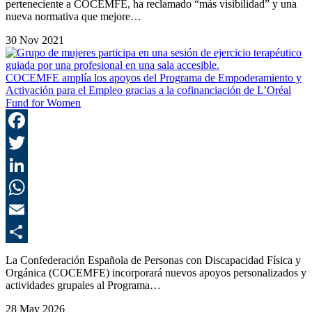
perteneciente a COCEMFE, ha reclamado “más visibilidad” y una
nueva normativa que mejore…
30 Nov 2021
COCEMFE amplía los apoyos del Programa de Empoderamiento y
Activación para el Empleo gracias a la cofinanciación de L’Oréal
Fund for Women
F
T
L
E
C
La Confederación Española de Personas con Discapacidad Física y
Orgánica (COCEMFE) incorporará nuevos apoyos personalizados y
actividades grupales al Programa…
28 May 2026