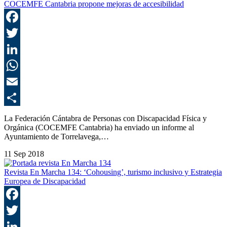
COCEMFE Cantabria propone mejoras de accesibilidad
F
T
L
E
C
La Federación Cántabra de Personas con Discapacidad Física y
Orgánica (COCEMFE Cantabria) ha enviado un informe al
Ayuntamiento de Torrelavega,…
11 Sep 2018
Revista En Marcha 134: ‘Cohousing’, turismo inclusivo y Estrategia
Europea de Discapacidad
F
T