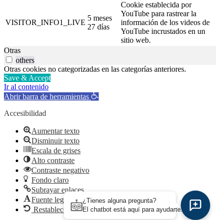
Cookie establecida por
YouTube para rastrear la
5 meses
VISITOR_INFO1_LIVE
información de los videos de
27 días
YouTube incrustados en un
sitio web.
Otras
others
Otras cookies no categorizadas en las categorías anteriores.
Save & Accept
Ir al contenido
Abrir barra de herramientas
Accesibilidad
Aumentar texto
Disminuir texto
Escala de grises
Alto contraste
Contraste negativo
Fondo claro
Subrayar enlaces
Fuente legible
¿Tienes alguna pregunta?
Restablecer
El chatbot está aquí para ayudarte.