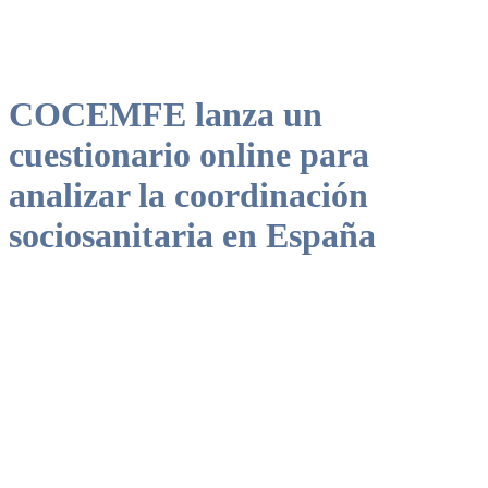
COCEMFE lanza un
cuestionario online para
analizar la coordinación
sociosanitaria en España
La investigación se centra en población adulta con discapacidad,
que presentan condiciones de salud crónicas, con el fin de valorar la
cobertura real a la que acceden en función de sus necesidades.
Además, se lanza a su vez otro cuestionario dirigido a profesionales
sociales y sanitarios para recoger asimismo su perspectiva.