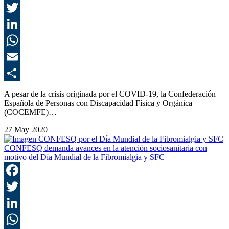
F
T
L
E
C
A pesar de la crisis originada por el COVID-19, la Confederación
Española de Personas con Discapacidad Física y Orgánica
(COCEMFE)…
27 May 2020
CONFESQ demanda avances en la atención sociosanitaria con
motivo del Día Mundial de la Fibromialgia y SFC
F
T
L