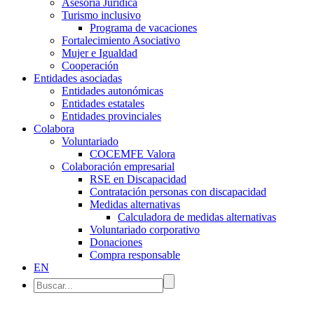
Asesoría Jurídica
Turismo inclusivo
Programa de vacaciones
Fortalecimiento Asociativo
Mujer e Igualdad
Cooperación
Entidades asociadas
Entidades autonómicas
Entidades estatales
Entidades provinciales
Colabora
Voluntariado
COCEMFE Valora
Colaboración empresarial
RSE en Discapacidad
Contratación personas con discapacidad
Medidas alternativas
Calculadora de medidas alternativas
Voluntariado corporativo
Donaciones
Compra responsable
EN