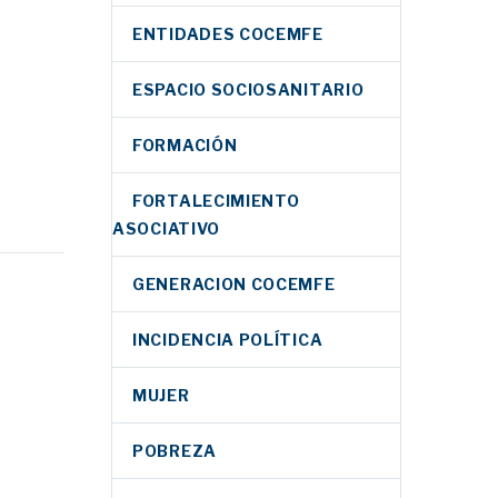
ENTIDADES COCEMFE
ESPACIO SOCIOSANITARIO
FORMACIÓN
FORTALECIMIENTO
ASOCIATIVO
GENERACION COCEMFE
ne al
o
INCIDENCIA POLÍTICA
en
 ONCE
MUJER
r en la
 las
POBREZA
on
es