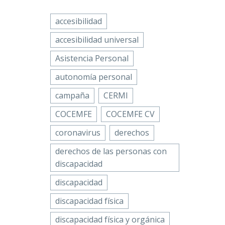
n e
WhatsApp
cial…
accesibilidad
n curso
Email
n para
accesibilidad universal
ación
on
Compartir
Asistencia Personal
d y
n
autonomía personal
Física y
campaña
CERMI
Facebook
COCEMFE
COCEMFE CV
Twitter
coronavirus
derechos
e
LinkedIn
2026,
derechos de las personas con
WhatsApp
a
discapacidad
Email
á…
ón
discapacidad
Compartir
e
discapacidad física
discapacidad física y orgánica
,