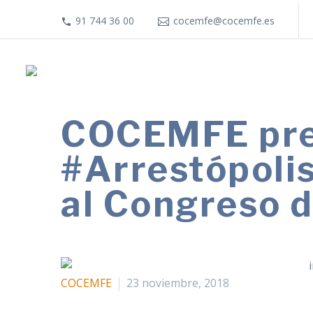
91 744 36 00
cocemfe@cocemfe.es
COCEMFE pre
#Arrestópolis
al Congreso d
COCEMFE
23 noviembre, 2018