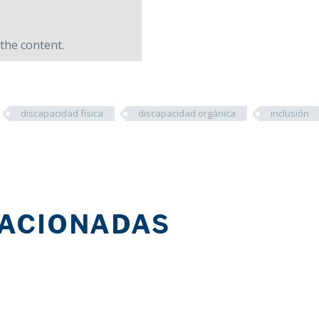
the content.
discapacidad física
discapacidad orgánica
inclusión
LACIONADAS