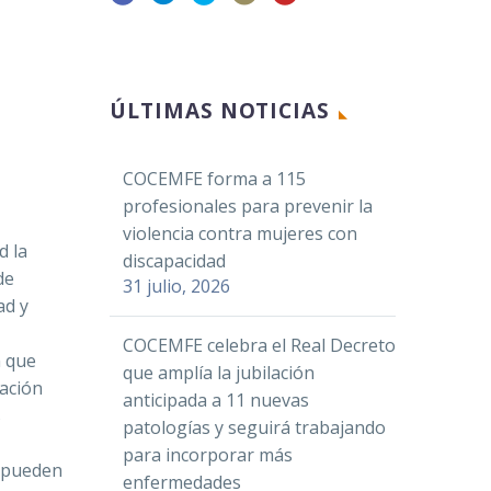
Facebook
ÚLTIMAS NOTICIAS
Twitter
LinkedIn
COCEMFE forma a 115
WhatsApp
profesionales para prevenir la
Email
violencia contra mujeres con
d la
Compartir
discapacidad
de
31 julio, 2026
ad y
COCEMFE celebra el Real Decreto
n que
que amplía la jubilación
tación
anticipada a 11 nuevas
s
patologías y seguirá trabajando
para incorporar más
o pueden
enfermedades