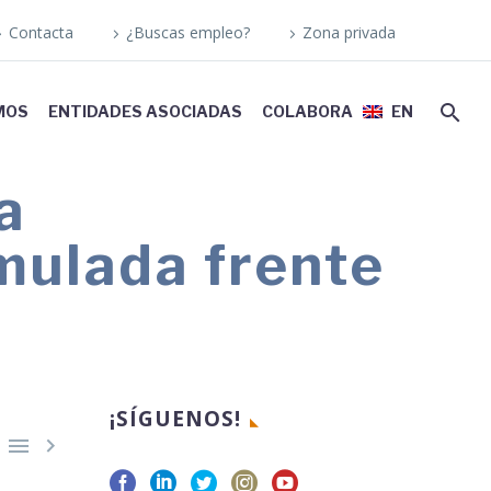
Contacta
¿Buscas empleo?
Zona privada
MOS
ENTIDADES ASOCIADAS
COLABORA
EN
a
imulada frente
¡SÍGUENOS!

