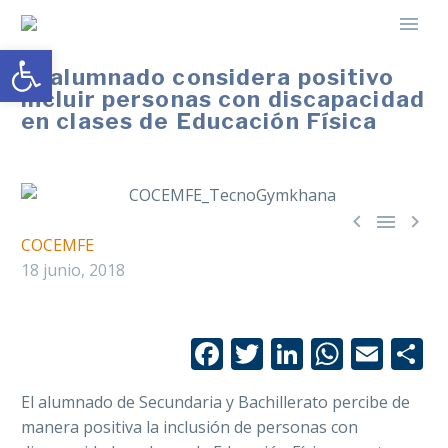
Abrir barra de herramientas
El alumnado considera positivo
incluir personas con discapacidad
en clases de Educación Física



COCEMFE
18 junio, 2018
Facebook
Twitter
LinkedIn
Whats
Emai
C
El alumnado de Secundaria y Bachillerato percibe de
manera positiva la inclusión de personas con