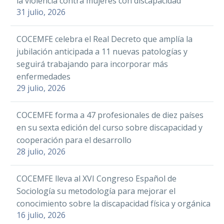
la violencia contra mujeres con discapacidad
Facebook
Twitter
LinkedIn
Orgánica (COCEMFE) ha
LinkedIn
WhatsApp
FAAM y su Fundación emplean a
31 julio, 2026
celebrado este jueves la
WhatsApp
Email
Compartir
376 personas en 2014
16 Ene 2015
Email
Compartir
ceremonia de entrega
San Fermín llega a la
Facebook
Twitter
LinkedIn
WhatsApp
Email
Compartir
COCEMFE celebra el Real Decreto que amplía la
de…
Fundación COCEMFE
jubilación anticipada a 11 nuevas patologías y
Un total de 15
13 Jul 2018
Facebook
Twitter
LinkedIn
WhatsApp
seguirá trabajando para incorporar más
personas, ocho
La Federación Almeriense de
enfermedades
con
Asociaciones de Personas con
Email
Compartir
STOP FMF organiza los
29 julio, 2026
discapacidad y
Discapacidad (FAAM), ha
talleres ‘Yo sí puedo’ para
siete sin
continuado generando puestos
impulsar el
16 Mar 2022
La Residencia de
COCEMFE forma a 47 profesionales de diez países
discapacidad,
de trabajo durante el 2014. Lo…
empoderamiento de
Fundación COCEMFE, en
en su sexta edición del curso sobre discapacidad y
protagonizarán
mujeres pacientes y
Madrid, ha celebrado San
cooperación para el desarrollo
el I Reto por la
cuidadoras
Fermín con una fiesta,
Federación ASEM
28 julio, 2026
Igualdad, un…
para la cual, se creó un…
se reúne con la
Facebook
Twitter
LinkedIn
WhatsApp
directora de Salud
17 Abr 2023
COCEMFE lleva al XVI Congreso Español de
Email
Compartir
Pública para
Sociología su metodología para mejorar el
mejorar la
conocimiento sobre la discapacidad física y orgánica
La Asociación Española de
atención sanitaria
16 julio, 2026
Fiebre Mediterránea
de las personas