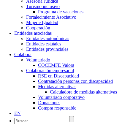
Asesoría Jurídica
Turismo inclusivo
Programa de vacaciones
Fortalecimiento Asociativo
Mujer e Igualdad
Cooperación
Entidades asociadas
Entidades autonómicas
Entidades estatales
Entidades provinciales
Colabora
Voluntariado
COCEMFE Valora
Colaboración empresarial
RSE en Discapacidad
Contratación personas con discapacidad
Medidas alternativas
Calculadora de medidas alternativas
Voluntariado corporativo
Donaciones
Compra responsable
EN