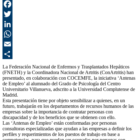
F
T
L
E
C
La Federación Nacional de Enfermos y Trasplantados Hepáticos
(FNETH) y la Coordinadora Nacional de Artritis (ConArtritis) han
presentado, en colaboración con COCEMFE, la iniciativa ‘Antenas
de Empleo’ al alumnado del Grado de Psicología del Centro
Universitario Villanueva, adscrito a la Universidad Complutense de
Madrid.
Esta presentación tiene por objeto sensibilizar a quienes, en un
futuro, trabajarán en los departamentos de recursos humanos de las
empresas sobre la importancia de contratar personas con
discapacidad y de los beneficios que se obtienen con ello.
Las ‘Antenas de Empleo’ están conformadas por personas
consultoras especializadas que ayudan a las empresas a definir los
perfiles y requerimientos de los puestos de trabajo en base a
competencias, para que puedan ser ocupadas por personas con