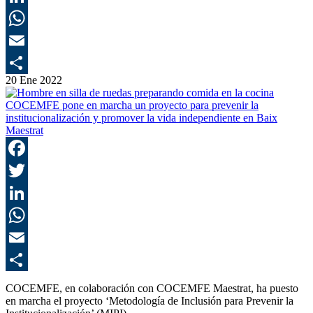
L
E
20 Ene 2022
C
COCEMFE pone en marcha un proyecto para prevenir la
institucionalización y promover la vida independiente en Baix
Maestrat
F
T
L
E
C
COCEMFE, en colaboración con COCEMFE Maestrat, ha puesto
en marcha el proyecto ‘Metodología de Inclusión para Prevenir la