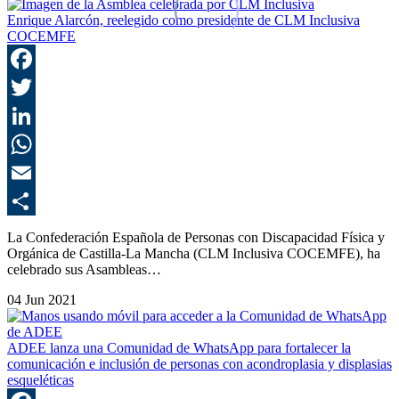
Enrique Alarcón, reelegido como presidente de CLM Inclusiva
COCEMFE
F
T
L
E
C
La Confederación Española de Personas con Discapacidad Física y
Orgánica de Castilla-La Mancha (CLM Inclusiva COCEMFE), ha
celebrado sus Asambleas…
04 Jun 2021
ADEE lanza una Comunidad de WhatsApp para fortalecer la
comunicación e inclusión de personas con acondroplasia y displasias
esqueléticas