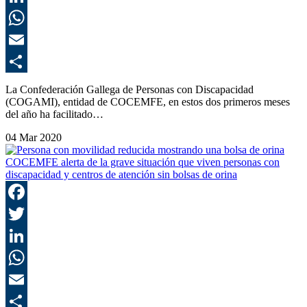
L
E
C
La Confederación Gallega de Personas con Discapacidad
(COGAMI), entidad de COCEMFE, en estos dos primeros meses
del año ha facilitado…
04 Mar 2020
COCEMFE alerta de la grave situación que viven personas con
discapacidad y centros de atención sin bolsas de orina
F
T
L
E