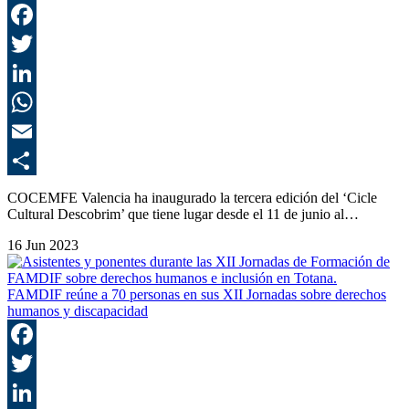
F
T
L
E
C
COCEMFE Valencia ha inaugurado la tercera edición del ‘Cicle
Cultural Descobrim’ que tiene lugar desde el 11 de junio al…
16 Jun 2023
FAMDIF reúne a 70 personas en sus XII Jornadas sobre derechos
humanos y discapacidad
F
T