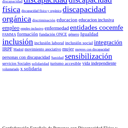
discapacidad
física
discapacidad
discapacidad física y orgánica
orgánica
educacion
educacion inclusiva
discriminación
entidades cocemfe
empleo
enfermedad
empleo inclusivo
formación
Igualdad
género
FAMMA
fundación ONCE
inclusión
integración
inclusión laboral
inclusión social
IRPF
mujer
movimiento asociativo
Madrid
mujeres con discapacidad
sensibilización
personas con discapacidad
Sanidad
vida independiente
turismo accesible
servicios Sociales
solidaridad
x solidaria
voluntariado