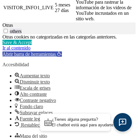
YouTube para rastrear la
5 meses
VISITOR_INFO1_LIVE
información de los videos de
27 días
YouTube incrustados en un
sitio web.
Otras
others
Otras cookies no categorizadas en las categorías anteriores.
Save & Accept
Ir al contenido
Abrir barra de herramientas
Accesibilidad
Aumentar texto
Disminuir texto
Escala de grises
Alto contraste
Contraste negativo
Fondo claro
Subrayar enlaces
Fuente legible
¿Tienes alguna pregunta?
Restablecer
El chatbot está aquí para ayudarte.
Mapa del sitio