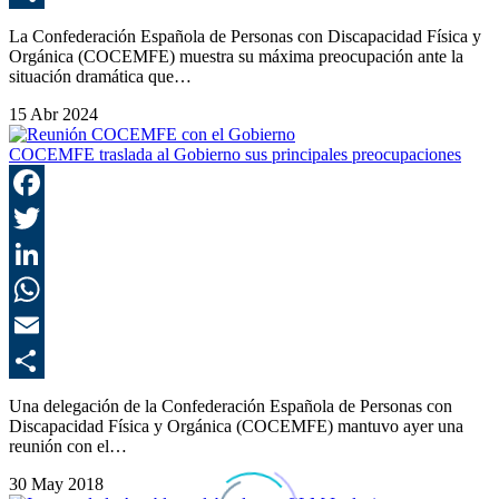
C
La Confederación Española de Personas con Discapacidad Física y
Orgánica (COCEMFE) muestra su máxima preocupación ante la
situación dramática que…
15 Abr 2024
COCEMFE traslada al Gobierno sus principales preocupaciones
F
T
L
E
C
Una delegación de la Confederación Española de Personas con
Discapacidad Física y Orgánica (COCEMFE) mantuvo ayer una
reunión con el…
30 May 2018