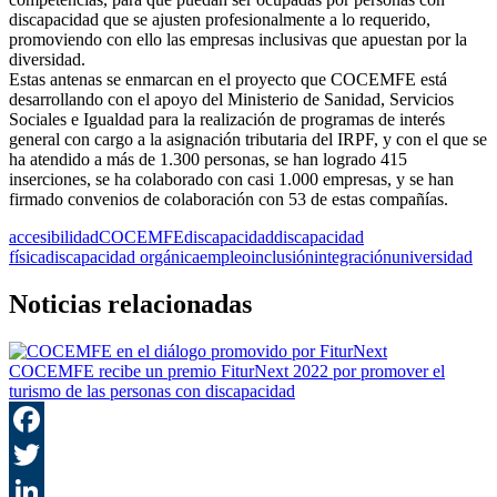
discapacidad que se ajusten profesionalmente a lo requerido,
promoviendo con ello las empresas inclusivas que apuestan por la
diversidad.
Estas antenas se enmarcan en el proyecto que COCEMFE está
desarrollando con el apoyo del Ministerio de Sanidad, Servicios
Sociales e Igualdad para la realización de programas de interés
general con cargo a la asignación tributaria del IRPF, y con el que se
ha atendido a más de 1.300 personas, se han logrado 415
inserciones, se ha colaborado con casi 1.000 empresas, y se han
firmado convenios de colaboración con 53 de estas compañías.
accesibilidad
COCEMFE
discapacidad
discapacidad
física
discapacidad orgánica
empleo
inclusión
integración
universidad
Noticias relacionadas
COCEMFE recibe un premio FiturNext 2022 por promover el
turismo de las personas con discapacidad
F
T