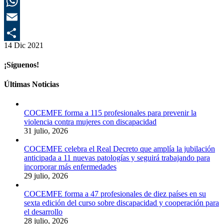
L
E
14 Dic 2021
C
¡Síguenos!
Últimas Noticias
COCEMFE forma a 115 profesionales para prevenir la
violencia contra mujeres con discapacidad
31 julio, 2026
COCEMFE celebra el Real Decreto que amplía la jubilación
anticipada a 11 nuevas patologías y seguirá trabajando para
incorporar más enfermedades
29 julio, 2026
COCEMFE forma a 47 profesionales de diez países en su
sexta edición del curso sobre discapacidad y cooperación para
el desarrollo
28 julio, 2026