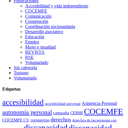
Publicaciones
Accesibilidad y vida independiente
COCEMFE
Comunicación
Cooperación
Coordinación sociosanitaria
Desarrollo asociativo
Educación
Empleo
Mujer e igualdad
REVISTA
RSE
Voluntariado
Sin categoría
Turismo
Voluntariado
Etiquetas
accesibilidad
Asistencia Personal
accesibilidad universal
COCEMFE
autonomía personal
campaña
CERMI
derechos
COCEMFE CV
coronavirus
derechos de las personas con
discapacidad
discapacidad