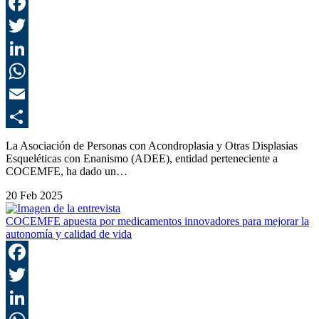
F
T
L
E
C
La Asociación de Personas con Acondroplasia y Otras Displasias
Esqueléticas con Enanismo (ADEE), entidad perteneciente a
COCEMFE, ha dado un…
20 Feb 2025
COCEMFE apuesta por medicamentos innovadores para mejorar la
autonomía y calidad de vida
F
T