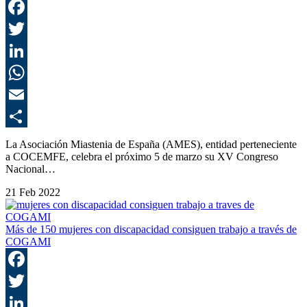
F
T
L
E
C
La Asociación Miastenia de España (AMES), entidad perteneciente
a COCEMFE, celebra el próximo 5 de marzo su XV Congreso
Nacional…
21 Feb 2022
Más de 150 mujeres con discapacidad consiguen trabajo a través de
COGAMI
F
T