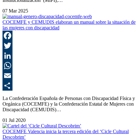
Institucionalización’ (MIPI),…
07 Mar 2025
COCEMFE y CEMUDIS elaboran un manual sobre la situación de
las mujeres con discapacidad
F
T
L
E
C
La Confederación Española de Personas con Discapacidad Física y
Orgánica (COCEMFE) y la Confederación Estatal de Mujeres con
Discapacidad (CEMUDIS)…
01 Jul 2020
COCEMFE Valencia inicia la tercera edición del ‘Cicle Cultural
Descobrim’