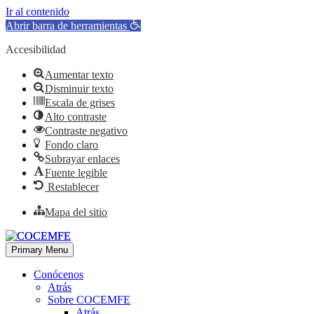
Ir al contenido
Abrir barra de herramientas
Accesibilidad
Aumentar texto
Disminuir texto
Escala de grises
Alto contraste
Contraste negativo
Fondo claro
Subrayar enlaces
Fuente legible
Restablecer
Mapa del sitio
Primary Menu
Conócenos
Atrás
Sobre COCEMFE
Atrás