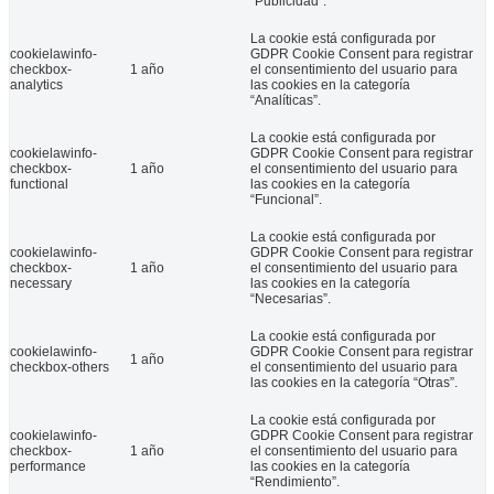
“Publicidad”.
La cookie está configurada por
cookielawinfo-
GDPR Cookie Consent para registrar
checkbox-
1 año
el consentimiento del usuario para
analytics
las cookies en la categoría
“Analíticas”.
La cookie está configurada por
cookielawinfo-
GDPR Cookie Consent para registrar
checkbox-
1 año
el consentimiento del usuario para
functional
las cookies en la categoría
“Funcional”.
La Federación de Asociaciones de Personas con Discapacidad Fí
La cookie está configurada por
cookielawinfo-
GDPR Cookie Consent para registrar
17 Feb 2022
checkbox-
1 año
el consentimiento del usuario para
necessary
las cookies en la categoría
“Necesarias”.
CLM Inclusiva COCEMFE clausura en Ciudad Real el curso ‘Auxiliar d
La cookie está configurada por
cookielawinfo-
GDPR Cookie Consent para registrar
1 año
checkbox-others
el consentimiento del usuario para
las cookies en la categoría “Otras”.
La cookie está configurada por
cookielawinfo-
GDPR Cookie Consent para registrar
checkbox-
1 año
el consentimiento del usuario para
performance
las cookies en la categoría
“Rendimiento”.