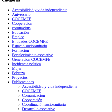
Categorias
Accesibilidad y vida independiente
Aniversario
COCEMFE
Con motivo del Día Mundial de la Esclerosis Múltiple, que se celebr
Cooperación
28 May 2021
coronavirus
Educación
Estudiantes de recursos humanos se sensibilizan sobre la contratació
Empleo
Entidades COCEMFE
Espacio sociosanitario
Formación
Fortalecimiento asociativo
Generacion COCEMFE
Incidencia política
Mujer
Pobreza
Proyectos
Publicaciones
Accesibilidad y vida independiente
COCEMFE
La Federación Nacional de Enfermos y Trasplantados Hepáticos (FNET
Comunicación
Cooperación
23 Oct 2018
Coordinación sociosanitaria
Desarrollo asociativo
FNETH organiza en 2022 una escuela de madres y padres de menores, 