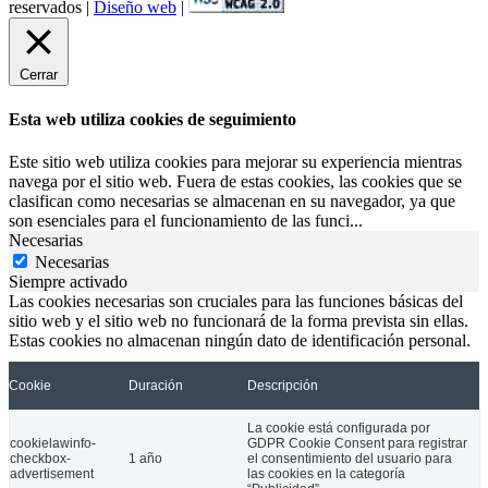
reservados |
Diseño web
|
La Federación Nacional de Enfermos y Trasplantados Hepáticos (FN
Cerrar
19 Abr 2024
Esta web utiliza cookies de seguimiento
ASEM reclama accesibilidad universal y más apoyo a la asistencia pe
Este sitio web utiliza cookies para mejorar su experiencia mientras
navega por el sitio web. Fuera de estas cookies, las cookies que se
clasifican como necesarias se almacenan en su navegador, ya que
son esenciales para el funcionamiento de las funci
...
Necesarias
Necesarias
Siempre activado
Las cookies necesarias son cruciales para las funciones básicas del
sitio web y el sitio web no funcionará de la forma prevista sin ellas.
Estas cookies no almacenan ningún dato de identificación personal.
Cookie
Duración
Descripción
La Federación Española de Enfermedades Neuromusculares (Federac
01 Dic 2023
La cookie está configurada por
cookielawinfo-
GDPR Cookie Consent para registrar
checkbox-
1 año
el consentimiento del usuario para
FAMMA pide que la regulación de los VTC cuente con las personas 
advertisement
las cookies en la categoría