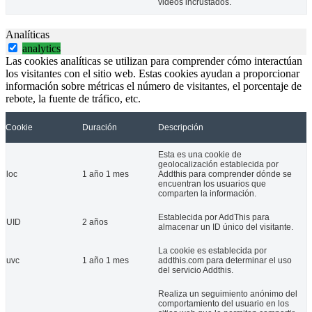
videos incrustados.
La Confederación Española de Personas con Discapacidad Física y 
Analíticas
analytics
06 Jun 2024
Las cookies analíticas se utilizan para comprender cómo interactúan
los visitantes con el sitio web. Estas cookies ayudan a proporcionar
información sobre métricas el número de visitantes, el porcentaje de
rebote, la fuente de tráfico, etc.
Cookie
Duración
Descripción
Esta es una cookie de
geolocalización establecida por
loc
1 año 1 mes
Addthis para comprender dónde se
encuentran los usuarios que
comparten la información.
Establecida por AddThis para
UID
2 años
almacenar un ID único del visitante.
La cookie es establecida por
uvc
1 año 1 mes
addthis.com para determinar el uso
del servicio Addthis.
Realiza un seguimiento anónimo del
comportamiento del usuario en los