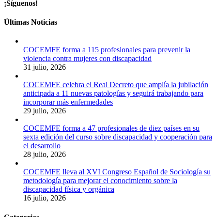
COCEMFE celebra la renovación del catálogo ortoprotésico, pero lame
¡Síguenos!
Últimas Noticias
COCEMFE forma a 115 profesionales para prevenir la
violencia contra mujeres con discapacidad
31 julio, 2026
COCEMFE celebra el Real Decreto que amplía la jubilación
anticipada a 11 nuevas patologías y seguirá trabajando para
incorporar más enfermedades
29 julio, 2026
La Confederación Española de Personas con Discapacidad Física y 
25 Ene 2019
COCEMFE forma a 47 profesionales de diez países en su
sexta edición del curso sobre discapacidad y cooperación para
AEDEM-COCEMFE reclama el reconocimiento automático del 33% con
el desarrollo
28 julio, 2026
COCEMFE lleva al XVI Congreso Español de Sociología su
metodología para mejorar el conocimiento sobre la
discapacidad física y orgánica
16 julio, 2026