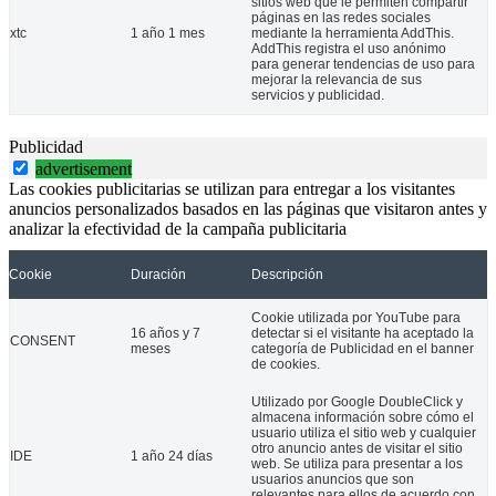
sitios web que le permiten compartir
páginas en las redes sociales
xtc
1 año 1 mes
mediante la herramienta AddThis.
AddThis registra el uso anónimo
para generar tendencias de uso para
mejorar la relevancia de sus
servicios y publicidad.
Publicidad
advertisement
Las cookies publicitarias se utilizan para entregar a los visitantes
anuncios personalizados basados en las páginas que visitaron antes y
analizar la efectividad de la campaña publicitaria
Cookie
Duración
Descripción
Cookie utilizada por YouTube para
16 años y 7
detectar si el visitante ha aceptado la
CONSENT
meses
categoría de Publicidad en el banner
de cookies.
Utilizado por Google DoubleClick y
almacena información sobre cómo el
usuario utiliza el sitio web y cualquier
otro anuncio antes de visitar el sitio
IDE
1 año 24 días
web. Se utiliza para presentar a los
usuarios anuncios que son
relevantes para ellos de acuerdo con