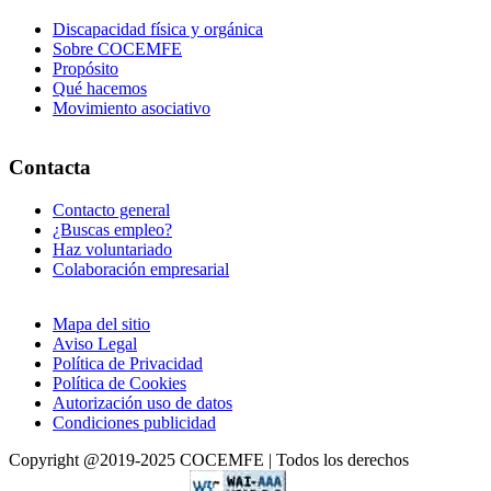
Discapacidad física y orgánica
Sobre COCEMFE
Propósito
Qué hacemos
Movimiento asociativo
Contacta
Contacto general
¿Buscas empleo?
La Federación Coordinadora de Personas con Discapacidad Física y 
Haz voluntariado
Colaboración empresarial
22 Jul 2022
FNETH y AEEH reclaman mayor atención política hacia las enfermeda
Mapa del sitio
Aviso Legal
Política de Privacidad
Política de Cookies
Autorización uso de datos
Condiciones publicidad
Copyright @2019-2025 COCEMFE | Todos los derechos