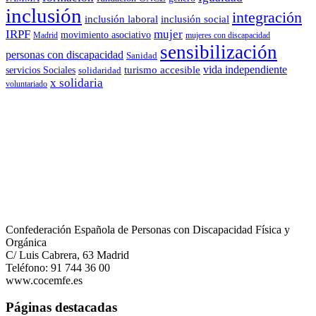
inclusión
integración
inclusión laboral
inclusión social
IRPF
mujer
movimiento asociativo
Madrid
mujeres con discapacidad
sensibilización
Pese a las grandes dificultades experimentadas durante este año co
personas con discapacidad
Sanidad
vida independiente
turismo accesible
servicios Sociales
solidaridad
12 Ene 2021
x solidaria
voluntariado
COCEMFE Castilla y León organiza un encuentro de personas cuid
Confederación Española de Personas con Discapacidad Física y
Orgánica
C/ Luis Cabrera, 63 Madrid
COCEMFE Castilla y León celebra el próximo 16 de octubre el ‘IV En
Teléfono: 91 744 36 00
www.cocemfe.es
28 Sep 2020
Páginas destacadas
Fekoor abre una bolsa de empleo para cubrir las necesidades temporal