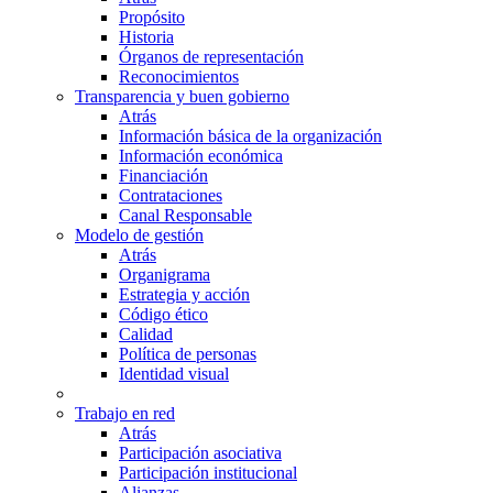
Propósito
Historia
Órganos de representación
Reconocimientos
Transparencia y buen gobierno
Atrás
Información básica de la organización
Información económica
Financiación
Contrataciones
Canal Responsable
Modelo de gestión
Atrás
Organigrama
Estrategia y acción
Código ético
Calidad
Política de personas
Identidad visual
Trabajo en red
Atrás
Participación asociativa
Participación institucional
Alianzas