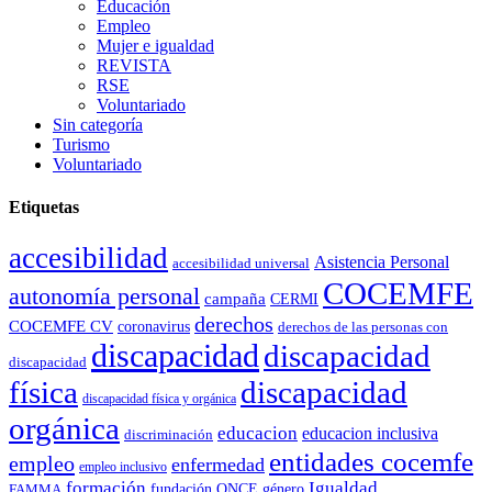
Educación
Empleo
Mujer e igualdad
REVISTA
RSE
Voluntariado
Sin categoría
Turismo
Voluntariado
Etiquetas
Personas que forman parte de las 23 asociaciones que forman FNETH
accesibilidad
Asistencia Personal
accesibilidad universal
20 Ene 2023
COCEMFE
autonomía personal
campaña
CERMI
2.000 personas se beneficiaron del servicio de atención sociosanita
derechos
COCEMFE CV
coronavirus
derechos de las personas con
discapacidad
discapacidad
discapacidad
física
discapacidad
discapacidad física y orgánica
orgánica
educacion
educacion inclusiva
discriminación
entidades cocemfe
empleo
enfermedad
empleo inclusivo
formación
Igualdad
género
FAMMA
fundación ONCE