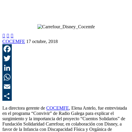



COCEMFE
17 octubre, 2018
F
T
L
E
C
La directora gerente de
COCEMFE
, Elena Antelo, fue entrevistada
en el programa “Convivir” de Radio Galega para explicar el
surgimiento y la importancia del proyecto “Cuentos Solidarios” de
Fundación Solidaridad Carrefour, en colaboración con Disney, a
favor de la Infancia con Discapacidad Física y Orgánica de