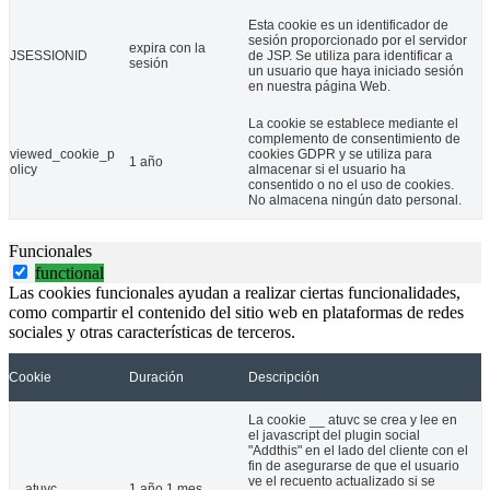
Esta cookie es un identificador de
sesión proporcionado por el servidor
expira con la
JSESSIONID
de JSP. Se utiliza para identificar a
CLM Inclusiva COCEMFE ha clausurado con la entrega de diplomas el 
sesión
un usuario que haya iniciado sesión
en nuestra página Web.
04 Nov 2021
La cookie se establece mediante el
COCEMFE Asturias firma un convenio para facilitar servicios de pelu
complemento de consentimiento de
viewed_cookie_p
cookies GDPR y se utiliza para
1 año
olicy
almacenar si el usuario ha
consentido o no el uso de cookies.
No almacena ningún dato personal.
Funcionales
functional
Las cookies funcionales ayudan a realizar ciertas funcionalidades,
como compartir el contenido del sitio web en plataformas de redes
sociales y otras características de terceros.
Cookie
Duración
Descripción
COCEMFE Asturias ha firmado un convenio de colaboración con el centr
10 Ene 2022
La cookie __ atuvc se crea y lee en
el javascript del plugin social
"Addthis" en el lado del cliente con el
Mujeres con discapacidad reclaman medidas de protección contra la 
fin de asegurarse de que el usuario
ve el recuento actualizado si se
__atuvc
1 año 1 mes