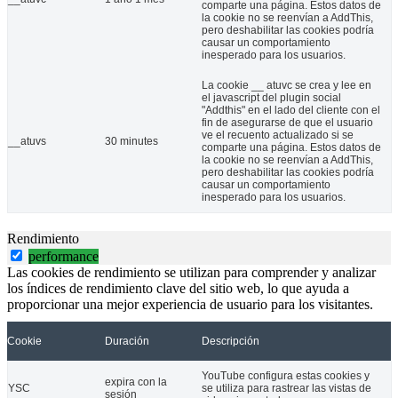
comparte una página. Estos datos de
la cookie no se reenvían a AddThis,
pero deshabilitar las cookies podría
causar un comportamiento
inesperado para los usuarios.
La cookie __ atuvc se crea y lee en
el javascript del plugin social
"Addthis" en el lado del cliente con el
fin de asegurarse de que el usuario
ve el recuento actualizado si se
__atuvs
30 minutes
comparte una página. Estos datos de
la cookie no se reenvían a AddThis,
pero deshabilitar las cookies podría
CEMUDIS, COCEMFE, CIMUDIS y FENAMUDIP, como entidades de rep
causar un comportamiento
inesperado para los usuarios.
21 Jul 2020
COCEMFE entrega los Premios Sociedad Inclusiva 2024 y anima a se
Rendimiento
performance
Las cookies de rendimiento se utilizan para comprender y analizar
los índices de rendimiento clave del sitio web, lo que ayuda a
proporcionar una mejor experiencia de usuario para los visitantes.
Cookie
Duración
Descripción
YouTube configura estas cookies y
expira con la
YSC
se utiliza para rastrear las vistas de
sesión