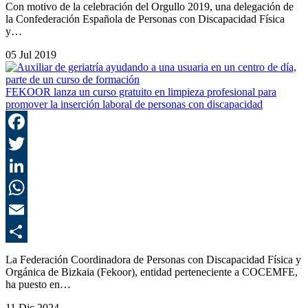
C
Con motivo de la celebración del Orgullo 2019, una delegación de
la Confederación Española de Personas con Discapacidad Física
y…
05 Jul 2019
FEKOOR lanza un curso gratuito en limpieza profesional para
promover la inserción laboral de personas con discapacidad
F
T
L
E
C
La Federación Coordinadora de Personas con Discapacidad Física y
Orgánica de Bizkaia (Fekoor), entidad perteneciente a COCEMFE,
ha puesto en…
11 Dic 2024