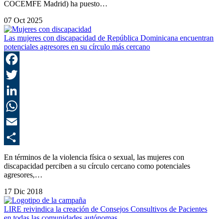
COCEMFE Madrid) ha puesto…
07 Oct 2025
Las mujeres con discapacidad de República Dominicana encuentran
potenciales agresores en su círculo más cercano
F
T
L
E
C
En términos de la violencia física o sexual, las mujeres con
discapacidad perciben a su círculo cercano como potenciales
agresores,…
17 Dic 2018
LIRE reivindica la creación de Consejos Consultivos de Pacientes
en todas las comunidades autónomas