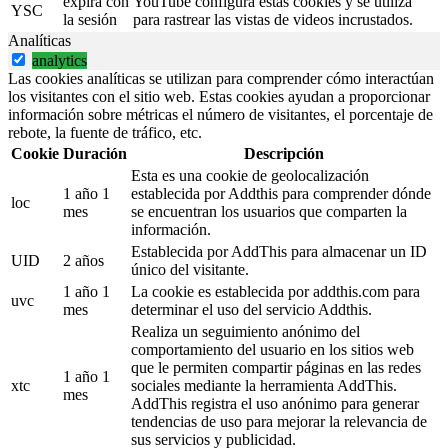
expira con
YouTube configura estas cookies y se utiliza
YSC
la sesión
para rastrear las vistas de videos incrustados.
Analíticas
analytics
Las cookies analíticas se utilizan para comprender cómo interactúan
los visitantes con el sitio web. Estas cookies ayudan a proporcionar
información sobre métricas el número de visitantes, el porcentaje de
rebote, la fuente de tráfico, etc.
Cookie
Duración
Descripción
Esta es una cookie de geolocalización
1 año 1
establecida por Addthis para comprender dónde
loc
mes
se encuentran los usuarios que comparten la
información.
Establecida por AddThis para almacenar un ID
UID
2 años
único del visitante.
1 año 1
La cookie es establecida por addthis.com para
uvc
mes
determinar el uso del servicio Addthis.
Realiza un seguimiento anónimo del
comportamiento del usuario en los sitios web
que le permiten compartir páginas en las redes
1 año 1
xtc
sociales mediante la herramienta AddThis.
mes
AddThis registra el uso anónimo para generar
tendencias de uso para mejorar la relevancia de
sus servicios y publicidad.