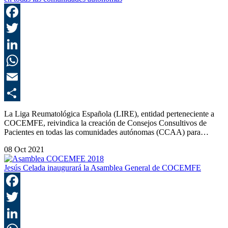
F
T
L
E
C
La Liga Reumatológica Española (LIRE), entidad perteneciente a
COCEMFE, reivindica la creación de Consejos Consultivos de
Pacientes en todas las comunidades autónomas (CCAA) para…
08 Oct 2021
Jesús Celada inaugurará la Asamblea General de COCEMFE
F
T