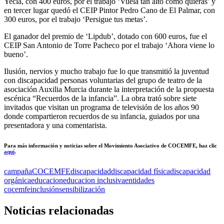
Yecla, con 400 euros, por el trabajo ‘Vuela tan alto como quieras’ y
en tercer lugar quedó el CEIP Pintor Pedro Cano de El Palmar, con
300 euros, por el trabajo ‘Persigue tus metas’.
El ganador del premio de ‘Lipdub’, dotado con 600 euros, fue el
CEIP San Antonio de Torre Pacheco por el trabajo ‘Ahora viene lo
bueno’.
Ilusión, nervios y mucho trabajo fue lo que transmitió la juventud
con discapacidad personas voluntarias del grupo de teatro de la
asociación Auxilia Murcia durante la interpretación de la propuesta
escénica “Recuerdos de la infancia”. La obra trató sobre siete
invitados que visitan un programa de televisión de los años 90
donde compartieron recuerdos de su infancia, guiados por una
presentadora y una comentarista.
Para más información y noticias sobre el Movimiento Asociativo de COCEMFE, haz clic
aquí
.
campaña
COCEMFE
discapacidad
discapacidad física
discapacidad
orgánica
educacion
educacion inclusiva
entidades
cocemfe
inclusión
sensibilización
Noticias relacionadas