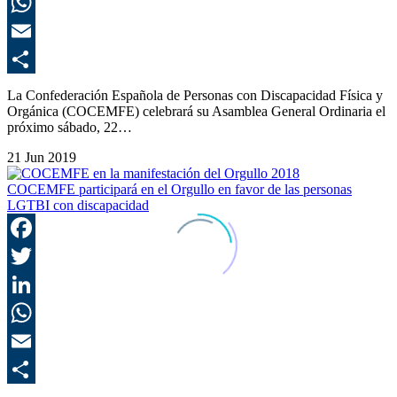
L
E
C
La Confederación Española de Personas con Discapacidad Física y
Orgánica (COCEMFE) celebrará su Asamblea General Ordinaria el
próximo sábado, 22…
21 Jun 2019
COCEMFE participará en el Orgullo en favor de las personas
LGTBI con discapacidad
F
T
L
E