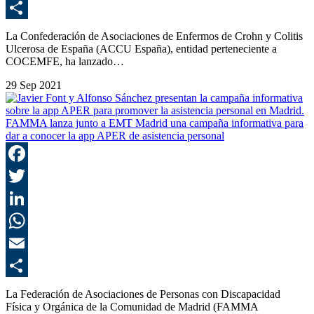
E
C
La Confederación de Asociaciones de Enfermos de Crohn y Colitis
Ulcerosa de España (ACCU España), entidad perteneciente a
COCEMFE, ha lanzado…
29 Sep 2021
FAMMA lanza junto a EMT Madrid una campaña informativa para
dar a conocer la app APER de asistencia personal
F
T
L
E
C
La Federación de Asociaciones de Personas con Discapacidad
Física y Orgánica de la Comunidad de Madrid (FAMMA