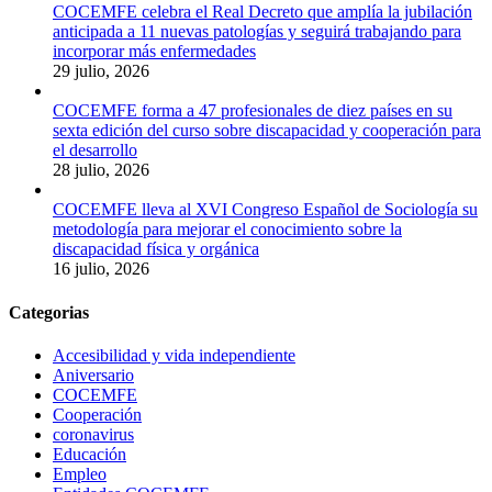
COCEMFE celebra el Real Decreto que amplía la jubilación
anticipada a 11 nuevas patologías y seguirá trabajando para
incorporar más enfermedades
29 julio, 2026
COCEMFE forma a 47 profesionales de diez países en su
sexta edición del curso sobre discapacidad y cooperación para
el desarrollo
28 julio, 2026
COCEMFE lleva al XVI Congreso Español de Sociología su
metodología para mejorar el conocimiento sobre la
discapacidad física y orgánica
16 julio, 2026
Categorias
Accesibilidad y vida independiente
Aniversario
COCEMFE
Cooperación
coronavirus
Educación
Empleo