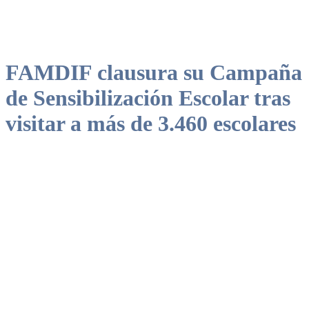
FAMDIF clausura su Campaña
de Sensibilización Escolar tras
visitar a más de 3.460 escolares
La Campaña de Sensibilización escolar sobre los Derechos de las
Personas con Discapacidad Física y Orgánica desarrollada por
FAMDIF COCEMFE comenzó en octubre de 2022 y finalizó el
pasado mes de enero con un total de 131 charlas, en 64 centros de la
Región de Murcia, impartidas por 35 personas voluntarias de
FAMDIF y sus asociaciones, y la participación de 3.468 alumnos y
alumnas.