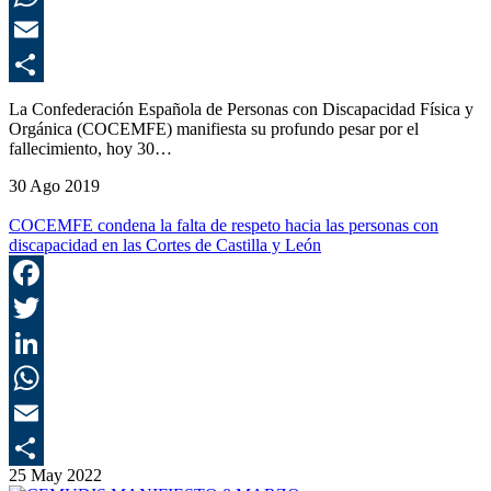
E
C
La Confederación Española de Personas con Discapacidad Física y
Orgánica (COCEMFE) manifiesta su profundo pesar por el
fallecimiento, hoy 30…
30 Ago 2019
COCEMFE condena la falta de respeto hacia las personas con
discapacidad en las Cortes de Castilla y León
F
T
L
E
25 May 2022
C