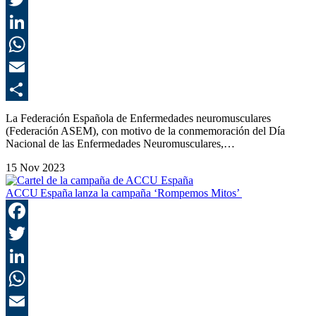
T
L
E
C
La Federación Española de Enfermedades neuromusculares
(Federación ASEM), con motivo de la conmemoración del Día
Nacional de las Enfermedades Neuromusculares,…
15 Nov 2023
ACCU España lanza la campaña ‘Rompemos Mitos’
F
T
L