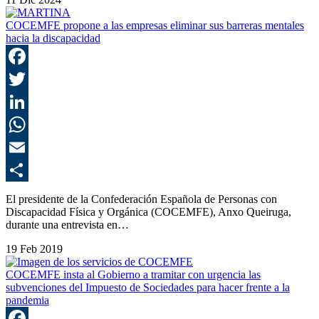
COCEMFE propone a las empresas eliminar sus barreras mentales
hacia la discapacidad
F
T
L
E
C
El presidente de la Confederación Española de Personas con
Discapacidad Física y Orgánica (COCEMFE), Anxo Queiruga,
durante una entrevista en…
19 Feb 2019
COCEMFE insta al Gobierno a tramitar con urgencia las
subvenciones del Impuesto de Sociedades para hacer frente a la
pandemia