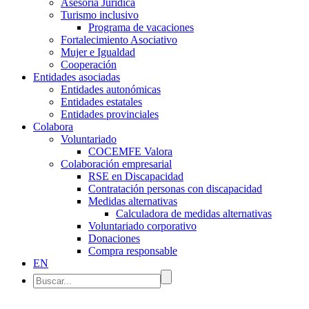
Asesoría Jurídica
Turismo inclusivo
Programa de vacaciones
Fortalecimiento Asociativo
Mujer e Igualdad
Cooperación
Entidades asociadas
Entidades autonómicas
Entidades estatales
Entidades provinciales
Colabora
Voluntariado
COCEMFE Valora
Colaboración empresarial
RSE en Discapacidad
Contratación personas con discapacidad
Medidas alternativas
Calculadora de medidas alternativas
Voluntariado corporativo
Donaciones
Compra responsable
EN