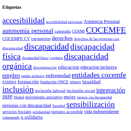
Etiquetas
accesibilidad
Asistencia Personal
accesibilidad universal
COCEMFE
autonomía personal
campaña
CERMI
derechos
COCEMFE CV
coronavirus
derechos de las personas con
discapacidad
discapacidad
discapacidad
física
discapacidad
discapacidad física y orgánica
orgánica
educacion
educacion inclusiva
discriminación
entidades cocemfe
empleo
enfermedad
empleo inclusivo
formación
Igualdad
género
FAMMA
fundación ONCE
inclusión
integración
inclusión laboral
inclusión social
IRPF
mujer
movimiento asociativo
Madrid
mujeres con discapacidad
sensibilización
personas con discapacidad
Sanidad
vida independiente
turismo accesible
servicios Sociales
solidaridad
x solidaria
voluntariado