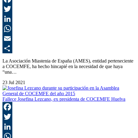
F
T
L
E
C
La Asociación Miastenia de España (AMES), entidad perteneciente
a COCEMFE, ha hecho hincapié en la necesidad de que haya
“una…
23 Jul 2021
Fallece Josefina Lezcano, ex presidenta de COCEMFE Huelva
F
T
L