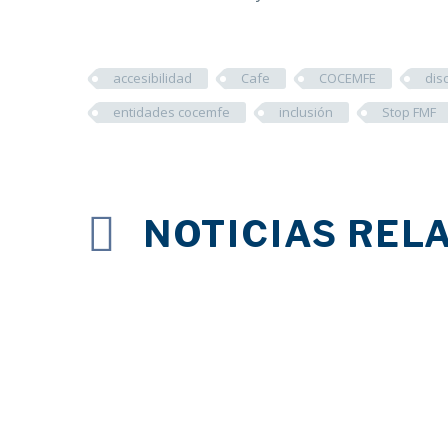
accesibilidad
Cafe
COCEMFE
dis
entidades cocemfe
inclusión
Stop FMF
NOTICIAS REL