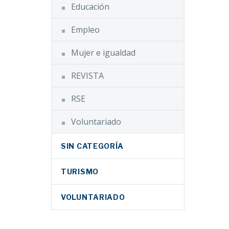
e a
Educación
drid,
a
e
…
Empleo
nizado
Mujer e igualdad
REVISTA
RSE
Voluntariado
SIN CATEGORÍA
TURISMO
VOLUNTARIADO