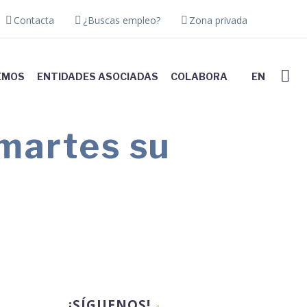
Contacta
¿Buscas empleo?
Zona privada
EMOS
ENTIDADES ASOCIADAS
COLABORA
EN
martes su
nline de Primavera Stop FMF para
¡SÍGUENOS!