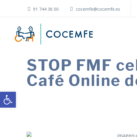
91 744 36 00
cocemfe@cocemfe.es
STOP FMF cel
Café Online 
Abrir barra de herramientas
STOP FMF celebra el próximo martes, 
pacientes, sospecha de diagnóstico y 