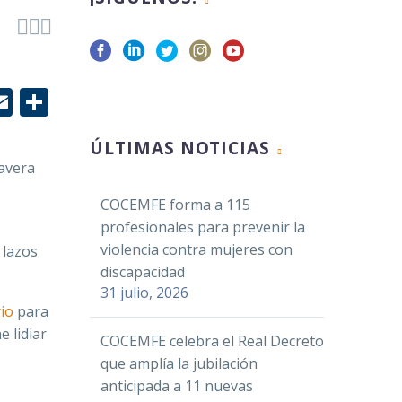



r
edIn
hatsApp
Email
Compartir
ÚLTIMAS NOTICIAS
mavera
COCEMFE forma a 115
profesionales para prevenir la
violencia contra mujeres con
 lazos
discapacidad
31 julio, 2026
io
para
 lidiar
COCEMFE celebra el Real Decreto
que amplía la jubilación
anticipada a 11 nuevas