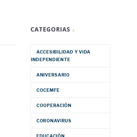
CATEGORIAS
nas con
s
ACCESIBILIDAD Y VIDA
INDEPENDIENTE
es
ANIVERSARIO
 en dos
e
a la
COCEMFE
boral de
as con
COOPERACIÓN
acebook
Twitter
LinkedIn
d
hatsApp
Email
Compartir
CORONAVIRUS
acebook
Twitter
LinkedIn
EDUCACIÓN