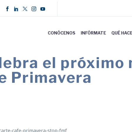
CONÓCENOS
INFÓRMATE
QUÉ HAC
ebra el próximo 
de Primavera
21 de marzo, a las 17.30 horas un nuevo Café O
familiares de autoinflamatorios.