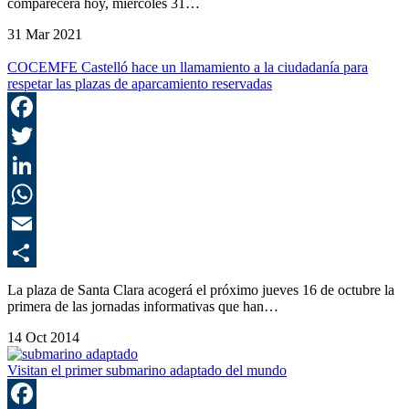
comparecerá hoy, miércoles 31…
31 Mar 2021
COCEMFE Castelló hace un llamamiento a la ciudadanía para
respetar las plazas de aparcamiento reservadas
F
T
L
E
C
La plaza de Santa Clara acogerá el próximo jueves 16 de octubre la
primera de las jornadas informativas que han…
14 Oct 2014
Visitan el primer submarino adaptado del mundo