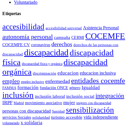
Voluntariado
Etiquetas
accesibilidad
Asistencia Personal
accesibilidad universal
COCEMFE
autonomía personal
campaña
CERMI
derechos
COCEMFE CV
coronavirus
derechos de las personas con
discapacidad
discapacidad
discapacidad
física
discapacidad
discapacidad física y orgánica
orgánica
educacion
educacion inclusiva
discriminación
entidades cocemfe
empleo
enfermedad
empleo inclusivo
formación
Igualdad
género
FAMMA
fundación ONCE
inclusión
integración
inclusión laboral
inclusión social
IRPF
mujer
movimiento asociativo
Madrid
mujeres con discapacidad
sensibilización
personas con discapacidad
Sanidad
vida independiente
turismo accesible
servicios Sociales
solidaridad
x solidaria
voluntariado