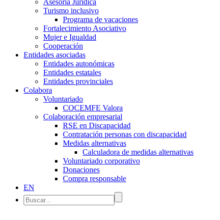
Asesoría Jurídica
Turismo inclusivo
Programa de vacaciones
Fortalecimiento Asociativo
Mujer e Igualdad
Cooperación
Entidades asociadas
Entidades autonómicas
Entidades estatales
Entidades provinciales
Colabora
Voluntariado
COCEMFE Valora
Colaboración empresarial
RSE en Discapacidad
Contratación personas con discapacidad
Medidas alternativas
Calculadora de medidas alternativas
Voluntariado corporativo
Donaciones
Compra responsable
EN