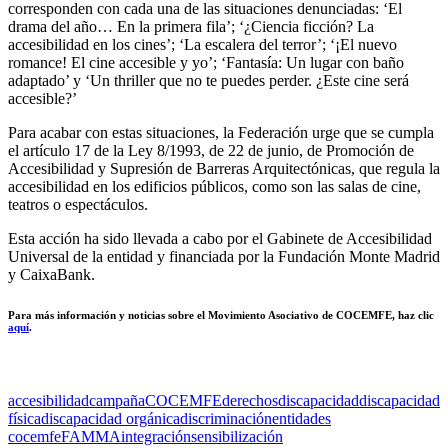
corresponden con cada una de las situaciones denunciadas: ‘El
drama del año… En la primera fila’; ‘¿Ciencia ficción? La
accesibilidad en los cines’; ‘La escalera del terror’; ‘¡El nuevo
romance! El cine accesible y yo’; ‘Fantasía: Un lugar con baño
adaptado’ y ‘Un thriller que no te puedes perder. ¿Este cine será
accesible?’
Para acabar con estas situaciones, la Federación urge que se cumpla
el artículo 17 de la Ley 8/1993, de 22 de junio, de Promoción de
Accesibilidad y Supresión de Barreras Arquitectónicas, que regula la
accesibilidad en los edificios públicos, como son las salas de cine,
teatros o espectáculos.
Esta acción ha sido llevada a cabo por el Gabinete de Accesibilidad
Universal de la entidad y financiada por la Fundación Monte Madrid
y CaixaBank.
Para más información y
noticias
sobre el Movimiento Asociativo de COCEMFE, haz clic
aquí
.
accesibilidad
campaña
COCEMFE
derechos
discapacidad
discapacidad
física
discapacidad orgánica
discriminación
entidades
cocemfe
FAMMA
integración
sensibilización