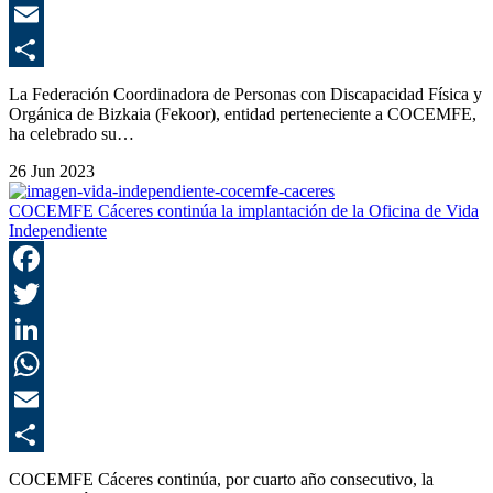
E
C
La Federación Coordinadora de Personas con Discapacidad Física y
Orgánica de Bizkaia (Fekoor), entidad perteneciente a COCEMFE,
ha celebrado su…
26 Jun 2023
COCEMFE Cáceres continúa la implantación de la Oficina de Vida
Independiente
F
T
L
E
C
COCEMFE Cáceres continúa, por cuarto año consecutivo, la