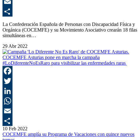
E
C
La Confederación Española de Personas con Discapacidad Física y
Orgánica (COCEMFE) y su Movimiento Asociativo crearán 18 filas
simultáneas en…
29 Abr 2022
COCEMFE Asturias pone en marcha la campaña
#LoDiferenteNoEsRaro para visibilizar las enfermedades raras
F
T
L
E
10 Feb 2022
C
COCEMFE amplía su Programa de Vacaciones con quince nuevos
turnos