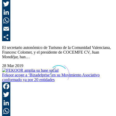
F
T
L
E
C
El secretario autonómico de Turismo de la Comunidad Valenciana,
Francesc Colomer, y el presidente de COCEMFE CV, Juan
Mondéjar, han…
28 Mar 2019
Fekoor acoge a ‘Bizadelprise’ en su Movimiento Asociativo
conformado ya por 20 entidades
F
T
L