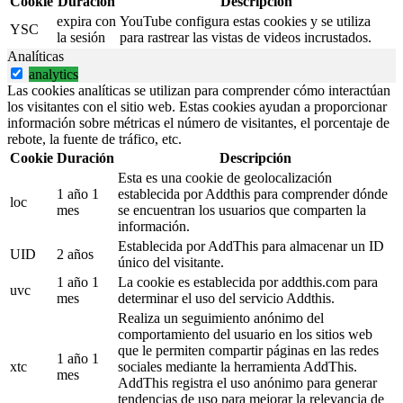
Cookie
Duración
Descripción
expira con
YouTube configura estas cookies y se utiliza
YSC
la sesión
para rastrear las vistas de videos incrustados.
Analíticas
analytics
Las cookies analíticas se utilizan para comprender cómo interactúan
los visitantes con el sitio web. Estas cookies ayudan a proporcionar
información sobre métricas el número de visitantes, el porcentaje de
rebote, la fuente de tráfico, etc.
Cookie
Duración
Descripción
Esta es una cookie de geolocalización
1 año 1
establecida por Addthis para comprender dónde
loc
mes
se encuentran los usuarios que comparten la
información.
Establecida por AddThis para almacenar un ID
UID
2 años
único del visitante.
1 año 1
La cookie es establecida por addthis.com para
uvc
mes
determinar el uso del servicio Addthis.
Realiza un seguimiento anónimo del
comportamiento del usuario en los sitios web
que le permiten compartir páginas en las redes
1 año 1
xtc
sociales mediante la herramienta AddThis.
mes
AddThis registra el uso anónimo para generar
tendencias de uso para mejorar la relevancia de