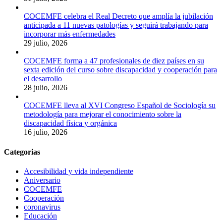
COCEMFE celebra el Real Decreto que amplía la jubilación
anticipada a 11 nuevas patologías y seguirá trabajando para
incorporar más enfermedades
29 julio, 2026
COCEMFE forma a 47 profesionales de diez países en su
sexta edición del curso sobre discapacidad y cooperación para
el desarrollo
28 julio, 2026
COCEMFE lleva al XVI Congreso Español de Sociología su
metodología para mejorar el conocimiento sobre la
discapacidad física y orgánica
16 julio, 2026
Categorias
Accesibilidad y vida independiente
Aniversario
COCEMFE
Cooperación
coronavirus
Educación