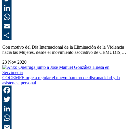
T
L
E
C
Con motivo del Día Internacional de la Eliminación de la Violencia
hacia las Mujeres, desde el movimiento asociativo de CEMUDIS,…
23 Nov 2020
COCEMFE urge a regular el nuevo baremo de discapacidad y la
asistencia personal
F
T
L