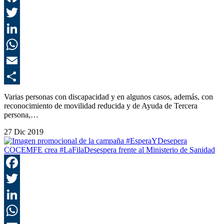
F
T
L
E
C
Varias personas con discapacidad y en algunos casos, además, con
reconocimiento de movilidad reducida y de Ayuda de Tercera
persona,…
27 Dic 2019
COCEMFE crea #LaFilaDesespera frente al Ministerio de Sanidad
F
T
L