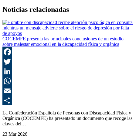
Noticias relacionadas
COCEMFE presenta las principales conclusiones de un estudio
sobre malestar emocional en la discapacidad física y orgánica
F
T
L
E
C
La Confederación Española de Personas con Discapacidad Física y
Orgánica (COCEMFE) ha presentado un documento que recoge las
claves del…
23 Mar 2026