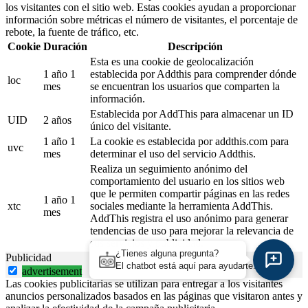
los visitantes con el sitio web. Estas cookies ayudan a proporcionar
información sobre métricas el número de visitantes, el porcentaje de
rebote, la fuente de tráfico, etc.
Cookie
Duración
Descripción
Esta es una cookie de geolocalización
1 año 1
establecida por Addthis para comprender dónde
loc
mes
se encuentran los usuarios que comparten la
información.
Establecida por AddThis para almacenar un ID
UID
2 años
único del visitante.
1 año 1
La cookie es establecida por addthis.com para
uvc
mes
determinar el uso del servicio Addthis.
Realiza un seguimiento anónimo del
comportamiento del usuario en los sitios web
que le permiten compartir páginas en las redes
1 año 1
xtc
sociales mediante la herramienta AddThis.
mes
AddThis registra el uso anónimo para generar
tendencias de uso para mejorar la relevancia de
sus servicios y publicidad.
¿Tienes alguna pregunta?
Publicidad
El chatbot está aquí para ayudarte.
advertisement
Las cookies publicitarias se utilizan para entregar a los visitantes
anuncios personalizados basados en las páginas que visitaron antes y