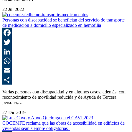
22 Jul 2022
Personas con discapacidad se benefician del servicio de transporte
de medicación a domicilio especializado en hemofilia
F
T
L
E
C
Varias personas con discapacidad y en algunos casos, además, con
reconocimiento de movilidad reducida y de Ayuda de Tercera
persona,…
27 Dic 2019
COCEMFE reclama que las obras de accesibilidad en edificios de
viviendas sean siempre obligatorias