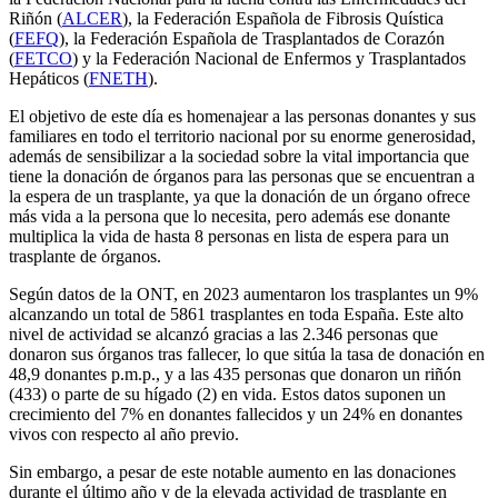
Riñón (
ALCER
), la Federación Española de Fibrosis Quística
(
FEFQ
), la Federación Española de Trasplantados de Corazón
(
FETCO
) y la Federación Nacional de Enfermos y Trasplantados
Hepáticos (
FNETH
).
El objetivo de este día es homenajear a las personas donantes y sus
familiares en todo el territorio nacional por su enorme generosidad,
además de sensibilizar a la sociedad sobre la vital importancia que
tiene la donación de órganos para las personas que se encuentran a
la espera de un trasplante, ya que la donación de un órgano ofrece
más vida a la persona que lo necesita, pero además ese donante
multiplica la vida de hasta 8 personas en lista de espera para un
trasplante de órganos.
Según datos de la ONT, en 2023 aumentaron los trasplantes un 9%
alcanzando un total de 5861 trasplantes en toda España. Este alto
nivel de actividad se alcanzó gracias a las 2.346 personas que
donaron sus órganos tras fallecer, lo que sitúa la tasa de donación en
48,9 donantes p.m.p., y a las 435 personas que donaron un riñón
(433) o parte de su hígado (2) en vida. Estos datos suponen un
crecimiento del 7% en donantes fallecidos y un 24% en donantes
vivos con respecto al año previo.
Sin embargo, a pesar de este notable aumento en las donaciones
durante el último año y de la elevada actividad de trasplante en