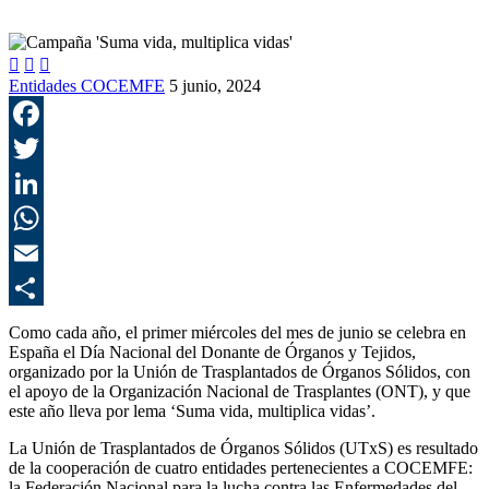



Entidades COCEMFE
5 junio, 2024
F
T
L
E
C
Como cada año, el primer miércoles del mes de junio se celebra en
España el Día Nacional del Donante de Órganos y Tejidos,
organizado por la Unión de Trasplantados de Órganos Sólidos, con
el apoyo de la Organización Nacional de Trasplantes (ONT), y que
este año lleva por lema ‘Suma vida, multiplica vidas’.
La Unión de Trasplantados de Órganos Sólidos (UTxS) es resultado
de la cooperación de cuatro entidades pertenecientes a COCEMFE:
la Federación Nacional para la lucha contra las Enfermedades del