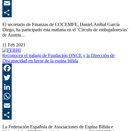
E
C
El secretario de Finanzas de COCEMFE, Daniel-Aníbal García
Diego, ha participado esta mañana en el ‘Círculo de embajadores/as’
de Austria…
11 Feb 2021
Reconocen el trabajo de Fundación ONCE y la Dirección de
Discapacidad en favor de la espina bífida
F
T
L
E
C
La Federación Española de Asociaciones de Espina Bífida e