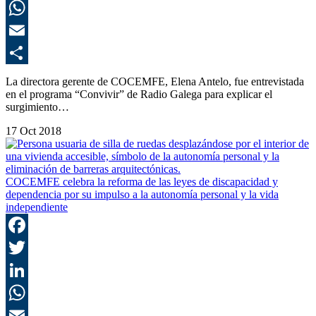
L
E
C
La directora gerente de COCEMFE, Elena Antelo, fue entrevistada
en el programa “Convivir” de Radio Galega para explicar el
surgimiento…
17 Oct 2018
COCEMFE celebra la reforma de las leyes de discapacidad y
dependencia por su impulso a la autonomía personal y la vida
independiente
F
T
L