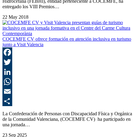
Hidrocefalia (FEBHI), entidad perteneciente a COCEMFE, ha
entregado los VIII Premios…
22 May 2018
COCEMFE CV ofrece formación en atención inclusiva en turismo
junto a Visit Valencia
F
T
L
E
C
La Confederación de Personas con Discapacidad Física y Orgánica
de la Comunidad Valenciana, (COCEMFE CV) ha participado en
una jornada…
23 Sep 2025