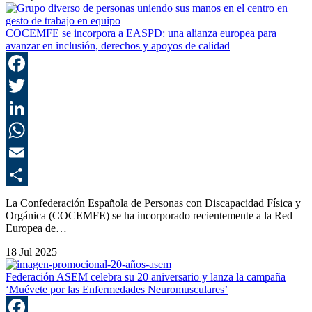
COCEMFE se incorpora a EASPD: una alianza europea para
avanzar en inclusión, derechos y apoyos de calidad
F
T
L
E
C
La Confederación Española de Personas con Discapacidad Física y
Orgánica (COCEMFE) se ha incorporado recientemente a la Red
Europea de…
18 Jul 2025
Federación ASEM celebra su 20 aniversario y lanza la campaña
‘Muévete por las Enfermedades Neuromusculares’