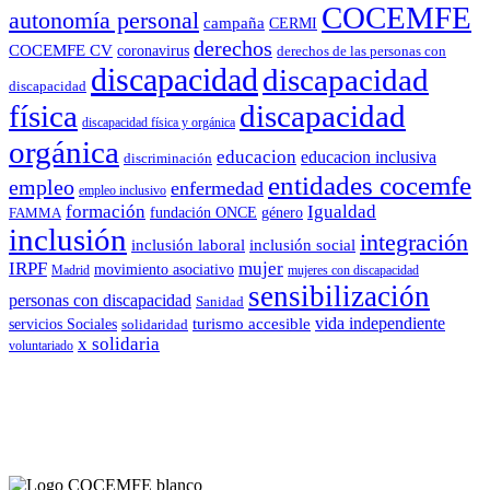
COCEMFE
autonomía personal
campaña
CERMI
derechos
COCEMFE CV
coronavirus
derechos de las personas con
discapacidad
discapacidad
discapacidad
física
discapacidad
discapacidad física y orgánica
orgánica
educacion
educacion inclusiva
discriminación
entidades cocemfe
empleo
enfermedad
empleo inclusivo
formación
Igualdad
género
FAMMA
fundación ONCE
inclusión
integración
inclusión laboral
inclusión social
IRPF
mujer
movimiento asociativo
Madrid
mujeres con discapacidad
sensibilización
personas con discapacidad
Sanidad
vida independiente
turismo accesible
servicios Sociales
solidaridad
x solidaria
voluntariado