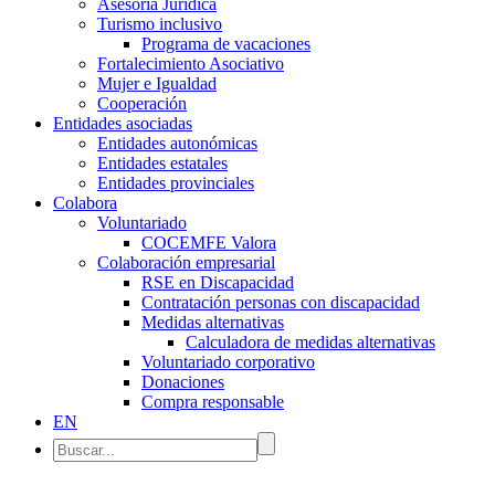
Asesoría Jurídica
Turismo inclusivo
Programa de vacaciones
Fortalecimiento Asociativo
Mujer e Igualdad
Cooperación
Entidades asociadas
Entidades autonómicas
Entidades estatales
Entidades provinciales
Colabora
Voluntariado
COCEMFE Valora
Colaboración empresarial
RSE en Discapacidad
Contratación personas con discapacidad
Medidas alternativas
Calculadora de medidas alternativas
Voluntariado corporativo
Donaciones
Compra responsable
EN