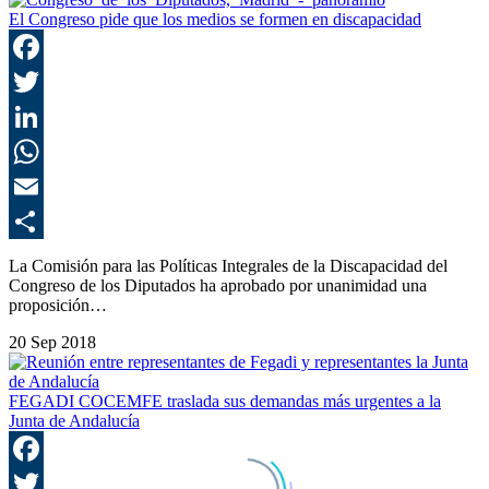
El Congreso pide que los medios se formen en discapacidad
F
T
L
E
C
La Comisión para las Políticas Integrales de la Discapacidad del
Congreso de los Diputados ha aprobado por unanimidad una
proposición…
20 Sep 2018
FEGADI COCEMFE traslada sus demandas más urgentes a la
Junta de Andalucía
F