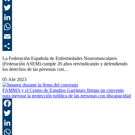
F
T
L
E
C
La Federación Española de Enfermedades Neuromusculares
(Federación ASEM) cumple 20 años reivindicando y defendiendo
los derechos de las personas con…
05 Abr 2023
FAMMA y el Centro de Estudios Garrigues firman un convenio
para mejorar la protección jurídica de las personas con discapacidad
F
T
L