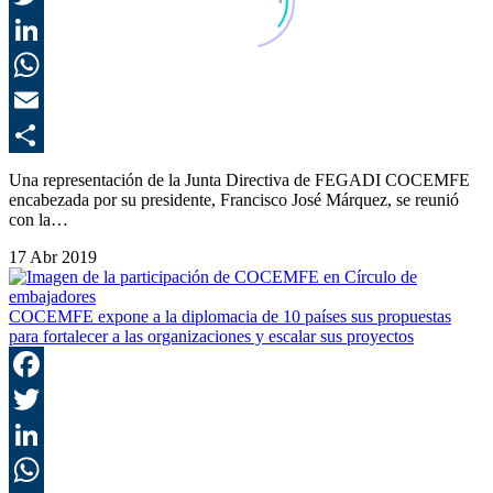
T
L
E
C
Una representación de la Junta Directiva de FEGADI COCEMFE
encabezada por su presidente, Francisco José Márquez, se reunió
con la…
17 Abr 2019
COCEMFE expone a la diplomacia de 10 países sus propuestas
para fortalecer a las organizaciones y escalar sus proyectos
F
T
L