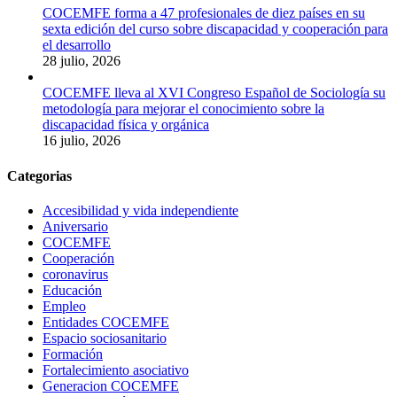
COCEMFE forma a 47 profesionales de diez países en su
sexta edición del curso sobre discapacidad y cooperación para
el desarrollo
28 julio, 2026
COCEMFE lleva al XVI Congreso Español de Sociología su
metodología para mejorar el conocimiento sobre la
discapacidad física y orgánica
16 julio, 2026
Categorias
Accesibilidad y vida independiente
Aniversario
COCEMFE
Cooperación
coronavirus
Educación
Empleo
Entidades COCEMFE
Espacio sociosanitario
Formación
Fortalecimiento asociativo
Generacion COCEMFE