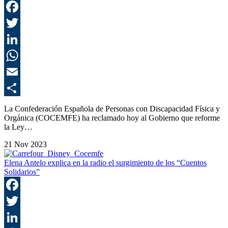
F
T
L
E
C
La Confederación Española de Personas con Discapacidad Física y
Orgánica (COCEMFE) ha reclamado hoy al Gobierno que reforme
la Ley…
21 Nov 2023
Elena Antelo explica en la radio el surgimiento de los “Cuentos
Solidarios”
F
T