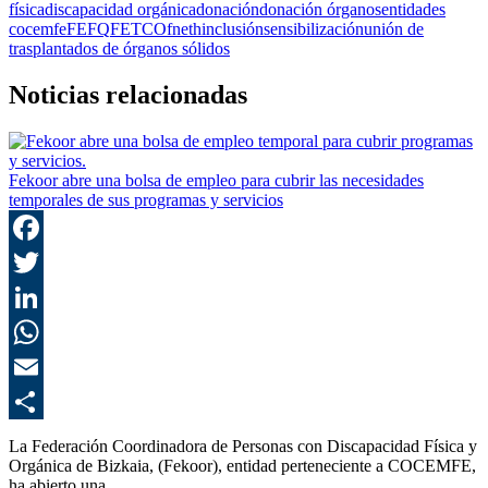
física
discapacidad orgánica
donación
donación órganos
entidades
cocemfe
FEFQ
FETCO
fneth
inclusión
sensibilización
unión de
trasplantados de órganos sólidos
Noticias relacionadas
Fekoor abre una bolsa de empleo para cubrir las necesidades
temporales de sus programas y servicios
F
T
L
E
C
La Federación Coordinadora de Personas con Discapacidad Física y
Orgánica de Bizkaia, (Fekoor), entidad perteneciente a COCEMFE,
ha abierto una…