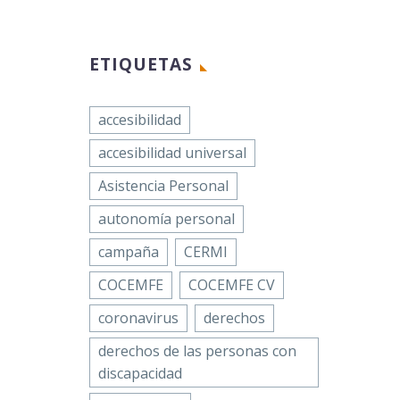
Dolores
Facebook
a hecho
ETIQUETAS
Twitter
ento
cia
LinkedIn
 de las
accesibilidad
en la
WhatsApp
nías
ción de
accesibilidad universal
Email
Española
Asistencia Personal
Compartir
autonomía personal
amiliar
ndica
Facebook
campaña
CERMI
lar
Twitter
ios
 todo el
COCEMFE
COCEMFE CV
tidad
LinkedIn
a
coronavirus
derechos
WhatsApp
ra, el
derechos de las personas con
Email
Facebook
…
discapacidad
 sigue
Compartir
Twitter