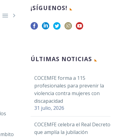
¡SÍGUENOS!


Facebook
ÚLTIMAS NOTICIAS
Twitter
LinkedIn
COCEMFE forma a 115
WhatsApp
profesionales para prevenir la
Email
violencia contra mujeres con
Compartir
discapacidad
31 julio, 2026
los
COCEMFE celebra el Real Decreto
que amplía la jubilación
ámbito