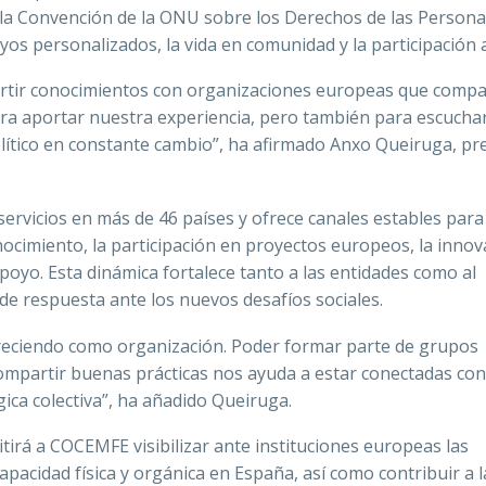
la Convención de la ONU sobre los Derechos de las Persona
os personalizados, la vida en comunidad y la participación a
rtir conocimientos con organizaciones europeas que comp
ara aportar nuestra experiencia, pero también para escuchar
lítico en constante cambio”, ha afirmado Anxo Queiruga, pr
ervicios en más de 46 países y ofrece canales estables para 
nocimiento, la participación en proyectos europeos, la innov
poyo. Esta dinámica fortalece tanto a las entidades como al
e respuesta ante los nuevos desafíos sociales.
reciendo como organización. Poder formar parte de grupos
 compartir buenas prácticas nos ayuda a estar conectadas con
ica colectiva”, ha añadido Queiruga.
itirá a COCEMFE visibilizar ante instituciones europeas las
apacidad física y orgánica en España, así como contribuir a l