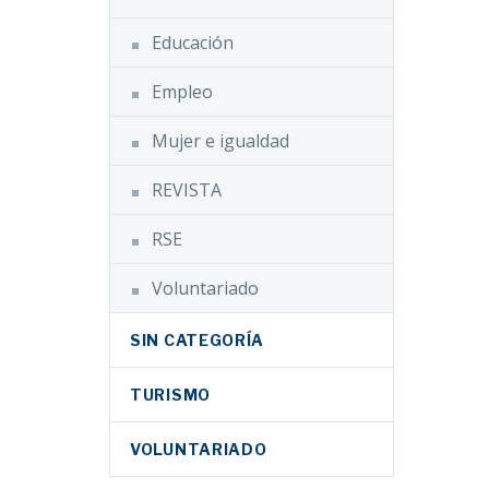
ánica
e real
LinkedIn
elebra
l que
Educación
WhatsApp
Email
Empleo
 quiere
Compartir
nzando
Mujer e igualdad
ción de
REVISTA
res
ón de la
EM),
RSE
d
eciente
Voluntariado
el
Facebook
s
SIN CATEGORÍA
Twitter
a…
LinkedIn
TURISMO
WhatsApp
II
al de
Email
VOLUNTARIADO
 de
Compartir