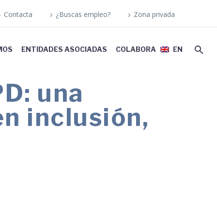
Contacta
¿Buscas empleo?
Zona privada
MOS
ENTIDADES ASOCIADAS
COLABORA
EN
D: una
n inclusión,
a en espacios europeos de cooperación,