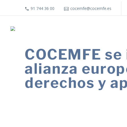
91 744 36 00
cocemfe@cocemfe.es
COCEMFE se i
alianza europ
derechos y ap
La organización refuerza su estrategi
innovación y promoción de políticas in