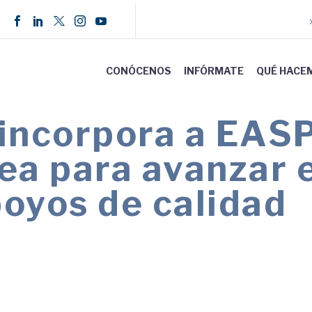
CONÓCENOS
INFÓRMATE
QUÉ HACE
ncorpora a EASP
ea para avanzar e
oyos de calidad
a internacional mediante la participación activ
clusivas.