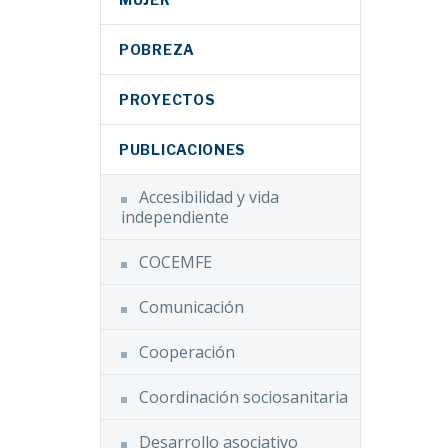
ara que
nico de
POBREZA
PROYECTOS
ebra su
PUBLICACIONES
to
Accesibilidad y vida
Facebook
independiente
Twitter
Facebook
la
LinkedIn
COCEMFE
Twitter
a
WhatsApp
Comunicación
ME a
LinkedIn
Email
 años
WhatsApp
Cooperación
 inicio
Compartir
Email
Facebook
Coordinación sociosanitaria
de
Compartir
s con
Twitter
ública
Desarrollo asociativo