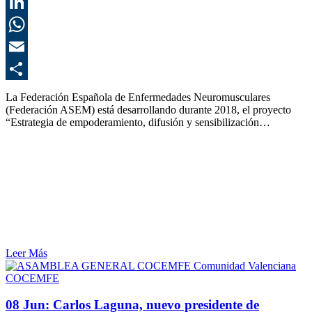
T
L
E
C
La Federación Española de Enfermedades Neuromusculares
(Federación ASEM) está desarrollando durante 2018, el proyecto
“Estrategia de empoderamiento, difusión y sensibilización…
Leer Más
COCEMFE
08 Jun:
Carlos Laguna, nuevo presidente de