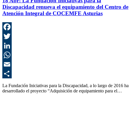
18 Abr:
La Fundación Iniciativas para la
Discapacidad renueva el equipamiento del Centro de
Atención Integral de COCEMFE Asturias
F
T
L
E
C
La Fundación Iniciativas para la Discapacidad, a lo largo de 2016 ha
desarrollado el proyecto “Adquisición de equipamiento para el…