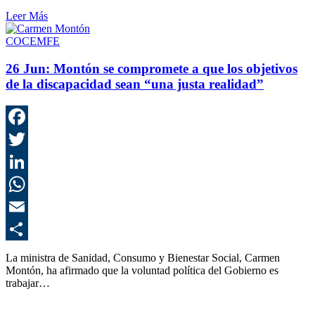
Leer Más
COCEMFE
26 Jun:
Montón se compromete a que los objetivos
de la discapacidad sean “una justa realidad”
F
T
L
E
C
La ministra de Sanidad, Consumo y Bienestar Social, Carmen
Montón, ha afirmado que la voluntad política del Gobierno es
trabajar…