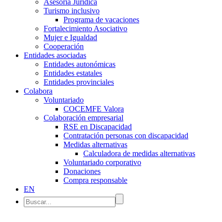
Asesoría Jurídica
Turismo inclusivo
Programa de vacaciones
Fortalecimiento Asociativo
Mujer e Igualdad
Cooperación
Entidades asociadas
Entidades autonómicas
Entidades estatales
Entidades provinciales
Colabora
Voluntariado
COCEMFE Valora
Colaboración empresarial
RSE en Discapacidad
Contratación personas con discapacidad
Medidas alternativas
Calculadora de medidas alternativas
Voluntariado corporativo
Donaciones
Compra responsable
EN