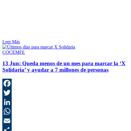
Leer Más
COCEMFE
13 Jun:
Queda menos de un mes para marcar la ‘X
Solidaria’ y ayudar a 7 millones de personas
F
T
L
E