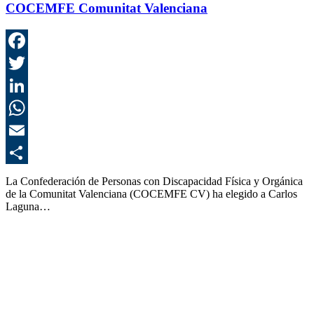
COCEMFE Comunitat Valenciana
F
T
L
E
C
La Confederación de Personas con Discapacidad Física y Orgánica
de la Comunitat Valenciana (COCEMFE CV) ha elegido a Carlos
Laguna…