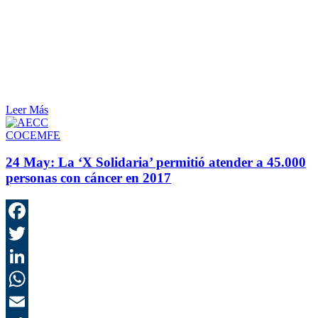
Leer Más
COCEMFE
24 May:
La ‘X Solidaria’ permitió atender a 45.000
personas con cáncer en 2017
F
T
L