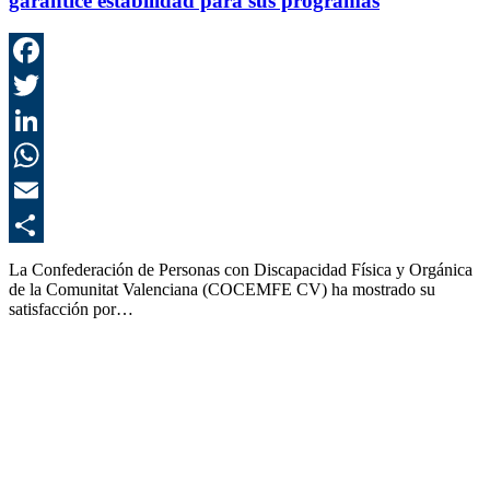
garantice estabilidad para sus programas
F
T
L
E
C
La Confederación de Personas con Discapacidad Física y Orgánica
de la Comunitat Valenciana (COCEMFE CV) ha mostrado su
satisfacción por…