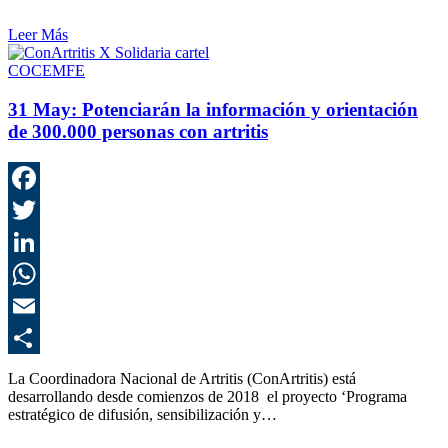
Leer Más
COCEMFE
31 May:
Potenciarán la información y orientación
de 300.000 personas con artritis
F
T
L
E
C
La Coordinadora Nacional de Artritis (ConArtritis) está
desarrollando desde comienzos de 2018 el proyecto ‘Programa
estratégico de difusión, sensibilización y…