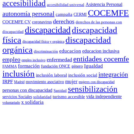
accesibilidad
Asistencia Personal
accesibilidad universal
COCEMFE
autonomía personal
campaña
CERMI
derechos
COCEMFE CV
coronavirus
derechos de las personas con
discapacidad
discapacidad
discapacidad
física
discapacidad
discapacidad física y orgánica
orgánica
educacion
educacion inclusiva
discriminación
entidades cocemfe
empleo
enfermedad
empleo inclusivo
formación
Igualdad
género
FAMMA
fundación ONCE
inclusión
integración
inclusión laboral
inclusión social
IRPF
mujer
movimiento asociativo
Madrid
mujeres con discapacidad
sensibilización
personas con discapacidad
Sanidad
vida independiente
turismo accesible
servicios Sociales
solidaridad
x solidaria
voluntariado