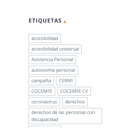
representación de las
mujeres con discapacidad en
España, los países de
ETIQUETAS
América…
accesibilidad
accesibilidad universal
Asistencia Personal
autonomía personal
campaña
CERMI
COCEMFE
COCEMFE CV
coronavirus
derechos
derechos de las personas con
discapacidad