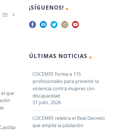
¡SÍGUENOS!


Facebook
ÚLTIMAS NOTICIAS
Twitter
LinkedIn
COCEMFE forma a 115
WhatsApp
profesionales para prevenir la
Email
violencia contra mujeres con
 el que
Compartir
discapacidad
ación
31 julio, 2026
as
COCEMFE celebra el Real Decreto
que amplía la jubilación
astilla-