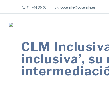
91 744 36 00
cocemfe@cocemfe.es
CLM Inclusiv
inclusiva’, s
intermediació
Permite ponerse en contacto con el per
cursos de formación o material de ap