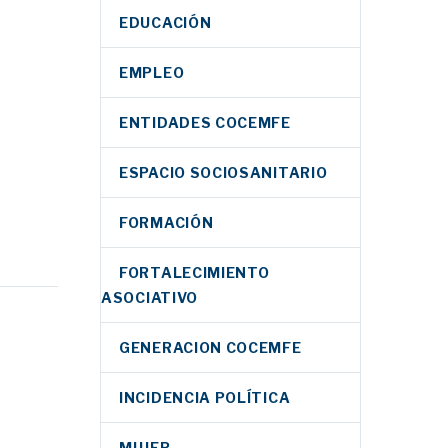
EDUCACIÓN
EMPLEO
ENTIDADES COCEMFE
ESPACIO SOCIOSANITARIO
FORMACIÓN
ndena
FORTALECIMIENTO
ASOCIATIVO
 una
io para
GENERACION COCEMFE
 y exige
nda
cíficas
a
INCIDENCIA POLÍTICA
lencia
COCEMFE
forma y
MUJER