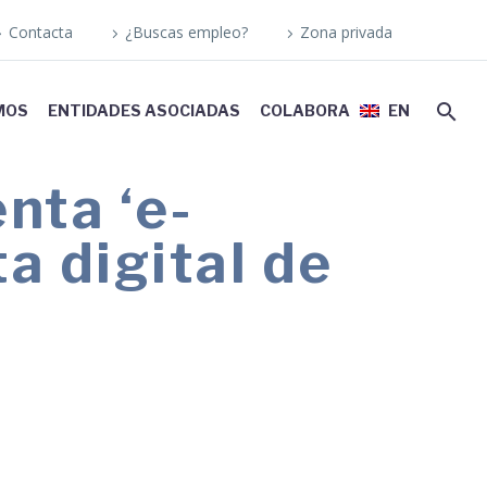
Contacta
¿Buscas empleo?
Zona privada
MOS
ENTIDADES ASOCIADAS
COLABORA
EN
nta ‘e-
a digital de
r ofertas laborales y/o consultar
 de empleo.