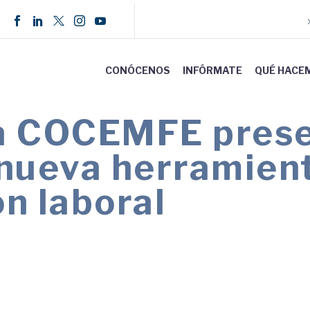
CONÓCENOS
INFÓRMATE
QUÉ HACE
a COCEMFE prese
u nueva herramient
n laboral
sonal técnico de empleo de la entidad, visualiza
oyo con el que mejorar el proceso de búsqueda