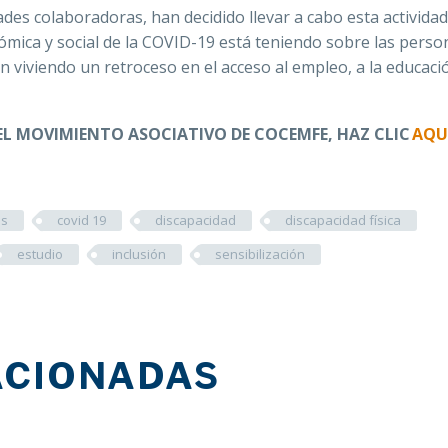
des colaboradoras, han decidido llevar a cabo esta activida
onómica y social de la COVID-19 está teniendo sobre las pers
 viviendo un retroceso en el acceso al empleo, a la educaci
EL MOVIMIENTO ASOCIATIVO DE COCEMFE, HAZ CLIC
AQU
us
covid 19
discapacidad
discapacidad física
estudio
inclusión
sensibilización
ACIONADAS