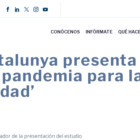
CONÓCENOS
INFÓRMATE
QUÉ HAC
lunya presenta e
 pandemia para l
idad’
, a través de YouTube de 12.00 a 13.30 horas.