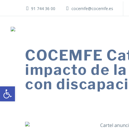
91 744 36 00
cocemfe@cocemfe.es
COCEMFE Cata
impacto de la
con discapac
Abrir barra de herramientas
El próximo miércoles, 15 de diciembre