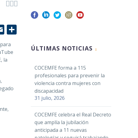



r
edIn
hatsApp
Email
Compartir
 para
ÚLTIMAS NOTICIAS
ouTube
, la
COCEMFE forma a 115
profesionales para prevenir la
,
violencia contra mujeres con
legado
discapacidad
31 julio, 2026
nte,
COCEMFE celebra el Real Decreto
que amplía la jubilación
anticipada a 11 nuevas
patologías y seguirá trabajando