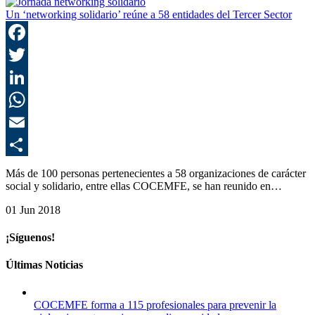
Un ‘networking solidario’ reúne a 58 entidades del Tercer Sector
F
T
L
E
C
Más de 100 personas pertenecientes a 58 organizaciones de carácter
social y solidario, entre ellas COCEMFE, se han reunido en…
01 Jun 2018
¡Síguenos!
Últimas Noticias
COCEMFE forma a 115 profesionales para prevenir la