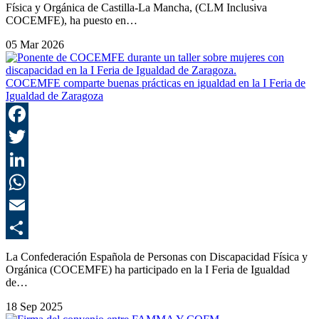
Física y Orgánica de Castilla-La Mancha, (CLM Inclusiva
COCEMFE), ha puesto en…
05 Mar 2026
COCEMFE comparte buenas prácticas en igualdad en la I Feria de
Igualdad de Zaragoza
F
T
L
E
C
La Confederación Española de Personas con Discapacidad Física y
Orgánica (COCEMFE) ha participado en la I Feria de Igualdad
de…
18 Sep 2025