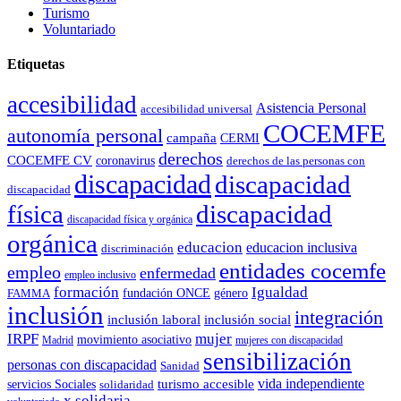
Turismo
Voluntariado
Etiquetas
accesibilidad
Asistencia Personal
accesibilidad universal
COCEMFE
autonomía personal
campaña
CERMI
derechos
COCEMFE CV
coronavirus
derechos de las personas con
discapacidad
discapacidad
discapacidad
física
discapacidad
discapacidad física y orgánica
orgánica
educacion
educacion inclusiva
discriminación
entidades cocemfe
empleo
enfermedad
empleo inclusivo
formación
Igualdad
género
FAMMA
fundación ONCE
inclusión
integración
inclusión laboral
inclusión social
IRPF
mujer
movimiento asociativo
Madrid
mujeres con discapacidad
sensibilización
personas con discapacidad
Sanidad
vida independiente
turismo accesible
servicios Sociales
solidaridad
x solidaria