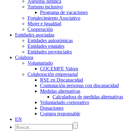
Asesoría Jurídica
Turismo inclusivo
Programa de vacaciones
Fortalecimiento Asociativo
Mujer e Igualdad
Cooperación
Entidades asociadas
Entidades autonómicas
Entidades estatales
Entidades provinciales
Colabora
Voluntariado
COCEMFE Valora
Colaboración empresarial
RSE en Discapacidad
Contratación personas con discapacidad
Medidas alternativas
Calculadora de medidas alternativas
Voluntariado corporativo
Donaciones
Compra responsable
EN