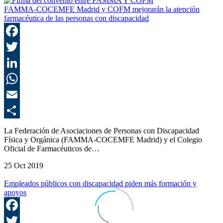
FAMMA-COCEMFE Madrid y COFM mejorarán la atención
farmacéutica de las personas con discapacidad
F
T
L
E
C
La Federación de Asociaciones de Personas con Discapacidad
Física y Orgánica (FAMMA-COCEMFE Madrid) y el Colegio
Oficial de Farmacéuticos de…
25 Oct 2019
Empleados públicos con discapacidad piden más formación y
apoyos
F