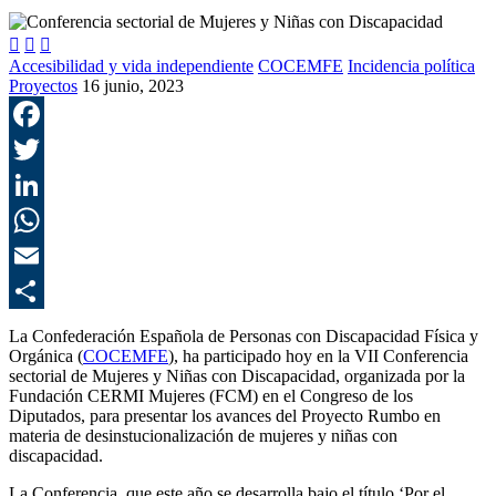



Accesibilidad y vida independiente
COCEMFE
Incidencia política
Proyectos
16 junio, 2023
F
T
L
E
C
La Confederación Española de Personas con Discapacidad Física y
Orgánica (
COCEMFE
), ha participado hoy en la VII Conferencia
sectorial de Mujeres y Niñas con Discapacidad, organizada por la
Fundación CERMI Mujeres (FCM) en el Congreso de los
Diputados, para presentar los avances del Proyecto Rumbo en
materia de desinstucionalización de mujeres y niñas con
discapacidad.
La Conferencia, que este año se desarrolla bajo el título ‘Por el