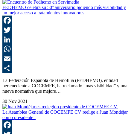
FEDHEMO celebra su 50º aniversario pidiendo más visibilidad y
un mejor acceso a tratamientos innovadores
F
T
L
E
C
La Federación Española de Hemofilia (FEDHEMO), entidad
perteneciente a COCEMFE, ha reclamado “más visibilidad” y una
nueva normativa que mejore…
30 Nov 2021
La Asamblea General de COCEMFE CV reelige a Juan Mondéjar
como presidente