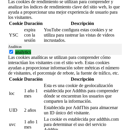
Las cookies de rendimiento se utilizan para comprender y
analizar los índices de rendimiento clave del sitio web, lo que
ayuda a proporcionar una mejor experiencia de usuario para
los visitantes.
Cookie
Duración
Descripción
expira
YouTube configura estas cookies y se
YSC
con la
utiliza para rastrear las vistas de videos
sesión
incrustados.
Analíticas
analytics
Las cookies analíticas se utilizan para comprender cómo
interactúan los visitantes con el sitio web. Estas cookies
ayudan a proporcionar información sobre métricas el número
de visitantes, el porcentaje de rebote, la fuente de tráfico, etc.
Cookie
Duración
Descripción
Esta es una cookie de geolocalización
1 año 1
establecida por Addthis para comprender
loc
mes
dónde se encuentran los usuarios que
comparten la información.
Establecida por AddThis para almacenar
UID
2 años
un ID único del visitante.
La cookie es establecida por addthis.com
1 año 1
uvc
para determinar el uso del servicio
mes
Addthis.