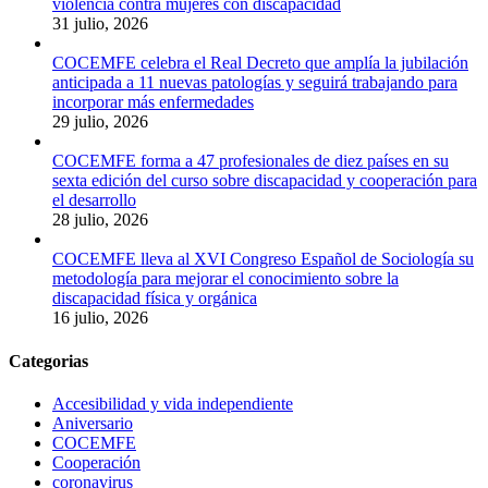
violencia contra mujeres con discapacidad
31 julio, 2026
COCEMFE celebra el Real Decreto que amplía la jubilación
anticipada a 11 nuevas patologías y seguirá trabajando para
incorporar más enfermedades
29 julio, 2026
COCEMFE forma a 47 profesionales de diez países en su
sexta edición del curso sobre discapacidad y cooperación para
el desarrollo
28 julio, 2026
COCEMFE lleva al XVI Congreso Español de Sociología su
metodología para mejorar el conocimiento sobre la
discapacidad física y orgánica
16 julio, 2026
Categorias
Accesibilidad y vida independiente
Aniversario
COCEMFE
Cooperación
coronavirus