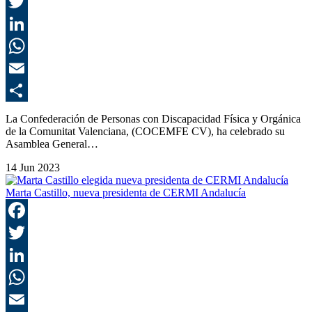
F
T
L
E
C
La Confederación de Personas con Discapacidad Física y Orgánica
de la Comunitat Valenciana, (COCEMFE CV), ha celebrado su
Asamblea General…
14 Jun 2023
Marta Castillo, nueva presidenta de CERMI Andalucía
F
T
L