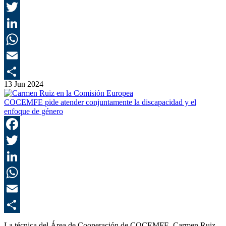
F
T
L
E
13 Jun 2024
C
COCEMFE pide atender conjuntamente la discapacidad y el
enfoque de género
F
T
L
E
C
La técnica del Área de Cooperación de COCEMFE, Carmen Ruiz,