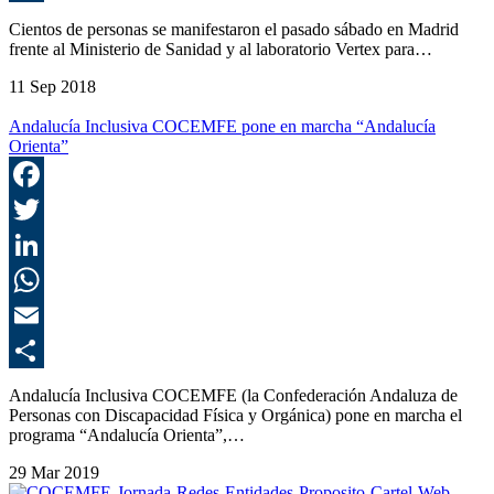
C
Cientos de personas se manifestaron el pasado sábado en Madrid
frente al Ministerio de Sanidad y al laboratorio Vertex para…
11 Sep 2018
Andalucía Inclusiva COCEMFE pone en marcha “Andalucía
Orienta”
F
T
L
E
C
Andalucía Inclusiva COCEMFE (la Confederación Andaluza de
Personas con Discapacidad Física y Orgánica) pone en marcha el
programa “Andalucía Orienta”,…
29 Mar 2019