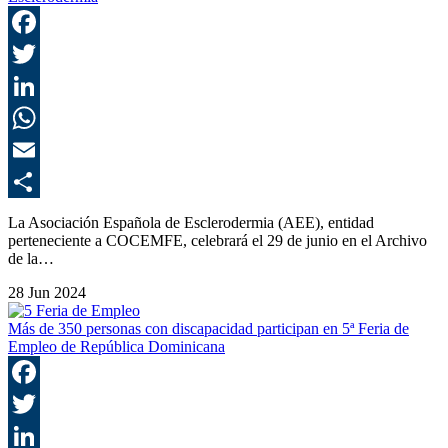
F
T
L
E
C
La Asociación Española de Esclerodermia (AEE), entidad
perteneciente a COCEMFE, celebrará el 29 de junio en el Archivo
de la…
28 Jun 2024
Más de 350 personas con discapacidad participan en 5ª Feria de
Empleo de República Dominicana
F
T