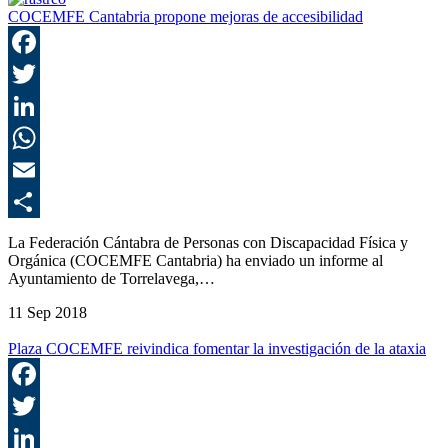
COCEMFE Cantabria propone mejoras de accesibilidad
F
T
L
E
C
La Federación Cántabra de Personas con Discapacidad Física y
Orgánica (COCEMFE Cantabria) ha enviado un informe al
Ayuntamiento de Torrelavega,…
11 Sep 2018
Plaza COCEMFE reivindica fomentar la investigación de la ataxia
F
T