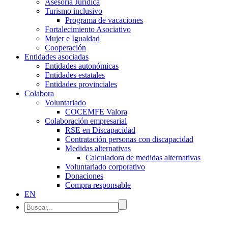
Asesoría Jurídica
Turismo inclusivo
Programa de vacaciones
Fortalecimiento Asociativo
Mujer e Igualdad
Cooperación
Entidades asociadas
Entidades autonómicas
Entidades estatales
Entidades provinciales
Colabora
Voluntariado
COCEMFE Valora
Colaboración empresarial
RSE en Discapacidad
Contratación personas con discapacidad
Medidas alternativas
Calculadora de medidas alternativas
Voluntariado corporativo
Donaciones
Compra responsable
EN