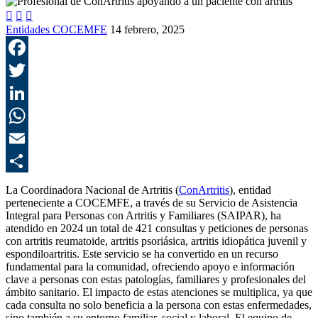



Entidades COCEMFE
14 febrero, 2025
F
T
L
E
C
La Coordinadora Nacional de Artritis (
ConArtritis
), entidad
perteneciente a COCEMFE, a través de su Servicio de Asistencia
Integral para Personas con Artritis y Familiares (SAIPAR), ha
atendido en 2024 un total de 421 consultas y peticiones de personas
con artritis reumatoide, artritis psoriásica, artritis idiopática juvenil y
espondiloartritis. Este servicio se ha convertido en un recurso
fundamental para la comunidad, ofreciendo apoyo e información
clave a personas con estas patologías, familiares y profesionales del
ámbito sanitario. El impacto de estas atenciones se multiplica, ya que
cada consulta no solo beneficia a la persona con estas enfermedades,
sino también a su entorno familiar, social y laboral. El equipo de