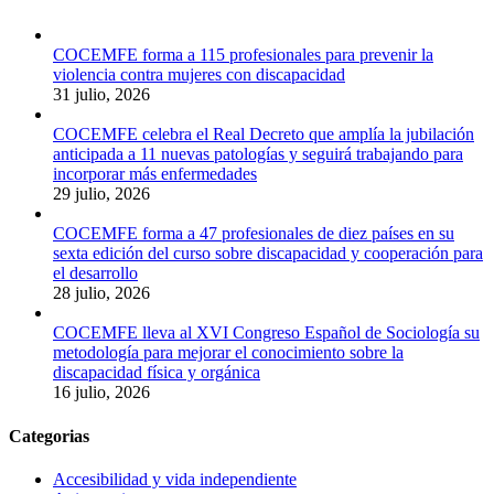
COCEMFE forma a 115 profesionales para prevenir la
violencia contra mujeres con discapacidad
31 julio, 2026
COCEMFE celebra el Real Decreto que amplía la jubilación
anticipada a 11 nuevas patologías y seguirá trabajando para
incorporar más enfermedades
29 julio, 2026
COCEMFE forma a 47 profesionales de diez países en su
sexta edición del curso sobre discapacidad y cooperación para
el desarrollo
28 julio, 2026
COCEMFE lleva al XVI Congreso Español de Sociología su
metodología para mejorar el conocimiento sobre la
discapacidad física y orgánica
16 julio, 2026
Categorias
Accesibilidad y vida independiente