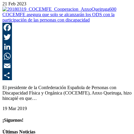
21 Feb 2023
COCEMFE asegura que solo se alcanzarán los ODS con la
participación de las personas con discapacidad
F
T
L
E
C
El presidente de la Confederación Española de Personas con
Discapacidad Física y Orgánica (COCEMFE), Anxo Queiruga, hizo
hincapié en que…
19 Mar 2019
¡Síguenos!
Últimas Noticias