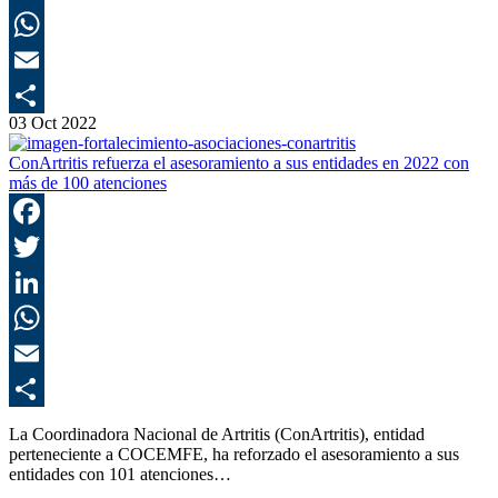
L
E
03 Oct 2022
C
ConArtritis refuerza el asesoramiento a sus entidades en 2022 con
más de 100 atenciones
F
T
L
E
C
La Coordinadora Nacional de Artritis (ConArtritis), entidad
perteneciente a COCEMFE, ha reforzado el asesoramiento a sus
entidades con 101 atenciones…