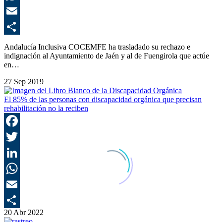
E
C
Andalucía Inclusiva COCEMFE ha trasladado su rechazo e
indignación al Ayuntamiento de Jaén y al de Fuengirola que actúe
en…
27 Sep 2019
El 85% de las personas con discapacidad orgánica que precisan
rehabilitación no la reciben
F
T
L
E
20 Abr 2022
C