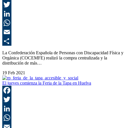
F
T
L
E
C
La Confederación Española de Personas con Discapacidad Física y
Orgánica (COCEMFE) realizó la compra centralizada y la
distribución de más…
19 Feb 2021
El jueves comienza la Feria de la Tapa en Huelva
F
T
L