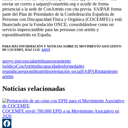
enviar un correo a saipar@conartritis.org o acudir de forma
presencial a la sede de ConArtritis con cita previa. SAIPAR forma
parte del Plan de Prioridades de la Confederación Española de
Personas con Discapacidad Física y Orgánica (COCEMFE) y está
financiado por la Fundación ONCE, consolidándose como un
servicio imprescindible para las personas con artritis y
espondiloartritis en España.
PARA MÁS INFORMACIÓN Y NOTICIAS SOBRE EL MOVIMIENTO ASOCIATIVO
DE COCEMFE
, HAZ CLIC
AQUÍ
.
apoyo psicosocial
artritis
asesoramiento
jurídico
ConArtritis
discapacidad
enfermedades
reumáticas
espondiloartritis
orientación social
SAIPAR
tratamiento
artritis
Noticias relacionadas
COCEMFE envió 700.000 EPIS a su Movimiento Asociativo en
2020