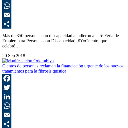
L
E
C
Más de 350 personas con discapacidad acudieron a la 5ª Feria de
Empleo para Personas con Discapacidad, #YoCuento, que
celebró…
20 Sep 2018
Cientos de personas reclaman la financiación urgente de los nuevos
tratamientos para la fibrosis quística
F
T
L
E