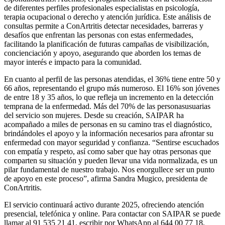
de diferentes perfiles profesionales especialistas en psicología,
terapia ocupacional o derecho y atención jurídica. Este análisis de
consultas permite a ConArtritis detectar necesidades, barreras y
desafíos que enfrentan las personas con estas enfermedades,
facilitando la planificación de futuras campañas de visibilización,
concienciación y apoyo, asegurando que aborden los temas de
mayor interés e impacto para la comunidad.
En cuanto al perfil de las personas atendidas, el 36% tiene entre 50 y
66 años, representando el grupo más numeroso. El 16% son jóvenes
de entre 18 y 35 años, lo que refleja un incremento en la detección
temprana de la enfermedad. Más del 70% de las personasusuarias
del servicio son mujeres. Desde su creación, SAIPAR ha
acompañado a miles de personas en su camino tras el diagnóstico,
brindándoles el apoyo y la información necesarios para afrontar su
enfermedad con mayor seguridad y confianza. “Sentirse escuchados
con empatía y respeto, así como saber que hay otras personas que
comparten su situación y pueden llevar una vida normalizada, es un
pilar fundamental de nuestro trabajo. Nos enorgullece ser un punto
de apoyo en este proceso”, afirma Sandra Mugico, presidenta de
ConArtritis.
El servicio continuará activo durante 2025, ofreciendo atención
presencial, telefónica y online. Para contactar con SAIPAR se puede
llamar al 91 535 21 41, escribir por WhatsApp al 644 00 77 18,