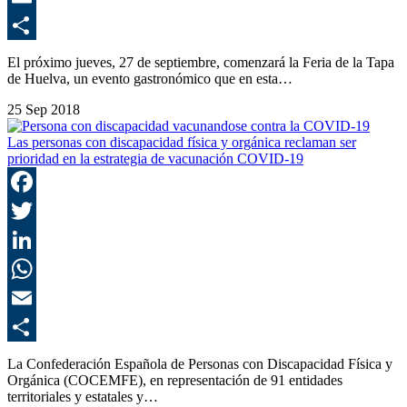
E
C
El próximo jueves, 27 de septiembre, comenzará la Feria de la Tapa
de Huelva, un evento gastronómico que en esta…
25 Sep 2018
Las personas con discapacidad física y orgánica reclaman ser
prioridad en la estrategia de vacunación COVID-19
F
T
L
E
C
La Confederación Española de Personas con Discapacidad Física y
Orgánica (COCEMFE), en representación de 91 entidades
territoriales y estatales y…