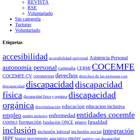
REVISTA
RSE
Voluntariado
Sin categoría
Turismo
Voluntariado
Etiquetas
accesibilidad
Asistencia Personal
accesibilidad universal
COCEMFE
autonomía personal
campaña
CERMI
derechos
COCEMFE CV
coronavirus
derechos de las personas con
discapacidad
discapacidad
discapacidad
física
discapacidad
discapacidad física y orgánica
orgánica
educacion
educacion inclusiva
discriminación
entidades cocemfe
empleo
enfermedad
empleo inclusivo
formación
Igualdad
género
FAMMA
fundación ONCE
inclusión
integración
inclusión laboral
inclusión social
IRPF
mujer
movimiento asociativo
Madrid
mujeres con discapacidad