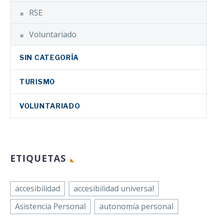
inclusiva’, una nueva
proyecto
RSE
herramienta de
Design2Freedom
gestión integral digital
Voluntariado
de su Servicio de…
Facebook
SIN CATEGORÍA
Twitter
LinkedIn
TURISMO
WhatsApp
VOLUNTARIADO
Email
La
Compartir
Confederación
Española de
ETIQUETAS
Personas con
Discapacidad
Física y Orgánica
accesibilidad
accesibilidad universal
(COCEMFE) ha
Asistencia Personal
autonomía personal
reafirmado su