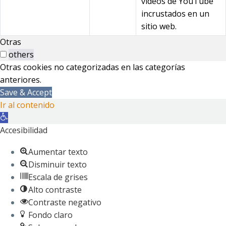
videos de YouTube
incrustados en un
sitio web.
Otras
others
Otras cookies no categorizadas en las categorías
anteriores.
Save & Accept
Ir al contenido
Abrir
barra
Accesibilidad
de
Aumentar texto
herramientas
Disminuir texto
Escala de grises
Alto contraste
Contraste negativo
Fondo claro