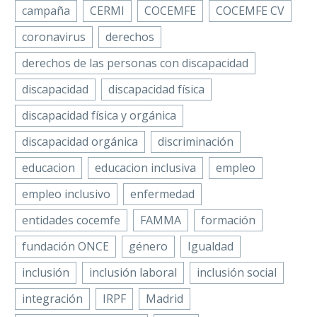
compromiso con
campaña
CERMI
COCEMFE
COCEMFE CV
la
coronavirus
derechos
transformación
estructural de…
derechos de las personas con discapacidad
discapacidad
discapacidad física
discapacidad física y orgánica
discapacidad orgánica
discriminación
educacion
educacion inclusiva
empleo
empleo inclusivo
enfermedad
entidades cocemfe
FAMMA
formación
fundación ONCE
género
Igualdad
inclusión
inclusión laboral
inclusión social
integración
IRPF
Madrid