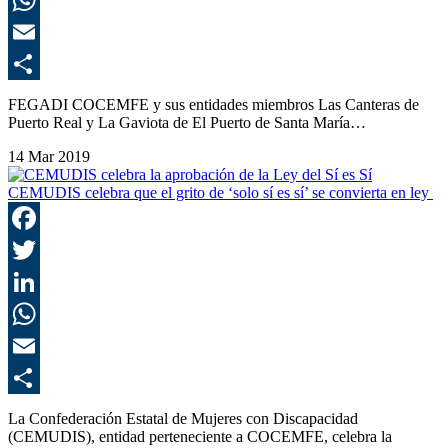
E
C
FEGADI COCEMFE y sus entidades miembros Las Canteras de
Puerto Real y La Gaviota de El Puerto de Santa María…
14 Mar 2019
CEMUDIS celebra que el grito de ‘solo sí es sí’ se convierta en ley
F
T
L
E
C
La Confederación Estatal de Mujeres con Discapacidad
(CEMUDIS), entidad perteneciente a COCEMFE, celebra la