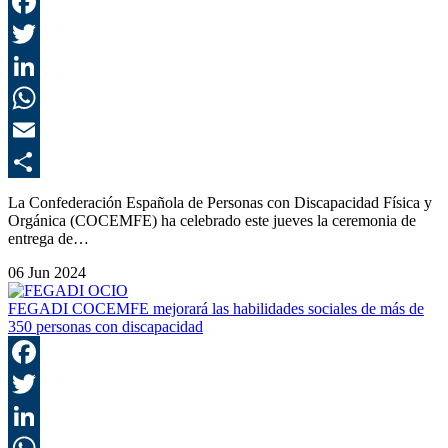
F
T
L
E
C
La Confederación Española de Personas con Discapacidad Física y
Orgánica (COCEMFE) ha celebrado este jueves la ceremonia de
entrega de…
06 Jun 2024
FEGADI COCEMFE mejorará las habilidades sociales de más de
350 personas con discapacidad
F
T
L