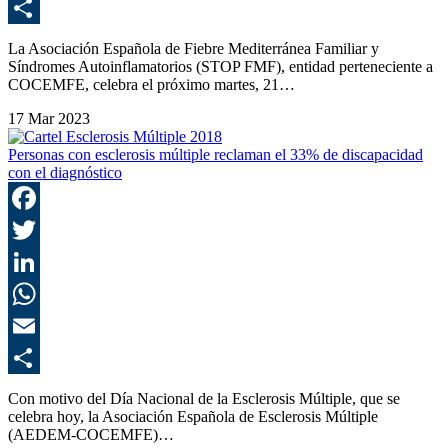
E
C
La Asociación Española de Fiebre Mediterránea Familiar y
Síndromes Autoinflamatorios (STOP FMF), entidad perteneciente a
COCEMFE, celebra el próximo martes, 21…
17 Mar 2023
Personas con esclerosis múltiple reclaman el 33% de discapacidad
con el diagnóstico
F
T
L
E
C
Con motivo del Día Nacional de la Esclerosis Múltiple, que se
celebra hoy, la Asociación Española de Esclerosis Múltiple
(AEDEM-COCEMFE)…