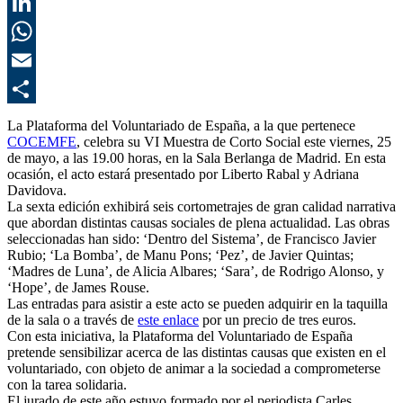
T
L
E
C
La Plataforma del Voluntariado de España, a la que pertenece
COCEMFE
, celebra su VI Muestra de Corto Social este viernes, 25
de mayo, a las 19.00 horas, en la Sala Berlanga de Madrid. En esta
ocasión, el acto estará presentado por Liberto Rabal y Adriana
Davidova.
La sexta edición exhibirá seis cortometrajes de gran calidad narrativa
que abordan distintas causas sociales de plena actualidad. Las obras
seleccionadas han sido: ‘Dentro del Sistema’, de Francisco Javier
Rubio; ‘La Bomba’, de Manu Pons; ‘Pez’, de Javier Quintas;
‘Madres de Luna’, de Alicia Albares; ‘Sara’, de Rodrigo Alonso, y
‘Hope’, de James Rouse.
Las entradas para asistir a este acto se pueden adquirir en la taquilla
de la sala o a través de
este enlace
por un precio de tres euros.
Con esta iniciativa, la Plataforma del Voluntariado de España
pretende sensibilizar acerca de las distintas causas que existen en el
voluntariado, con objeto de animar a la sociedad a comprometerse
con la tarea solidaria.
El jurado de este año estuvo formado por el periodista Carles