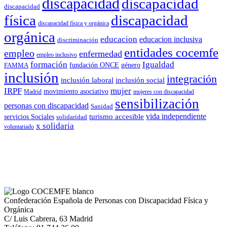
discapacidad
discapacidad
discapacidad
física
discapacidad
discapacidad física y orgánica
orgánica
educacion
educacion inclusiva
discriminación
entidades cocemfe
empleo
enfermedad
empleo inclusivo
formación
Igualdad
género
FAMMA
fundación ONCE
inclusión
integración
inclusión laboral
inclusión social
IRPF
mujer
movimiento asociativo
Madrid
mujeres con discapacidad
sensibilización
personas con discapacidad
Sanidad
vida independiente
turismo accesible
servicios Sociales
solidaridad
x solidaria
voluntariado
Confederación Española de Personas con Discapacidad Física y
Orgánica
C/ Luis Cabrera, 63 Madrid