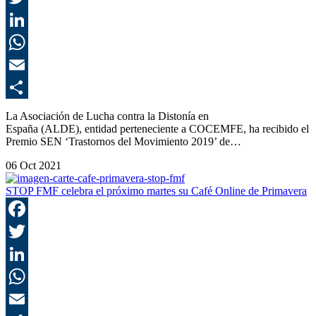
T
L
E
C
La Asociación de Lucha contra la Distonía en
España (ALDE), entidad perteneciente a COCEMFE, ha recibido el
Premio SEN ‘Trastornos del Movimiento 2019’ de…
06 Oct 2021
STOP FMF celebra el próximo martes su Café Online de Primavera
F
T
L