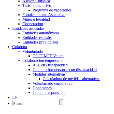
Asesoría Jurídica
Turismo inclusivo
Programa de vacaciones
Fortalecimiento Asociativo
Mujer e Igualdad
Cooperación
Entidades asociadas
Entidades autonómicas
Entidades estatales
Entidades provinciales
Colabora
Voluntariado
COCEMFE Valora
Colaboración empresarial
RSE en Discapacidad
Contratación personas con discapacidad
Medidas alternativas
Calculadora de medidas alternativas
Voluntariado corporativo
Donaciones
Compra responsable
EN