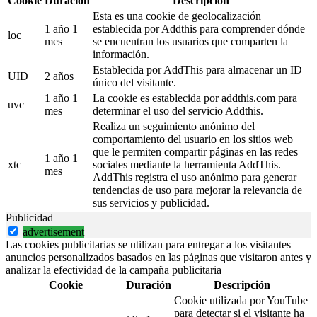
Cookie
Duración
Descripción
Esta es una cookie de geolocalización
1 año 1
establecida por Addthis para comprender dónde
loc
mes
se encuentran los usuarios que comparten la
información.
Establecida por AddThis para almacenar un ID
UID
2 años
único del visitante.
1 año 1
La cookie es establecida por addthis.com para
uvc
mes
determinar el uso del servicio Addthis.
Realiza un seguimiento anónimo del
comportamiento del usuario en los sitios web
que le permiten compartir páginas en las redes
1 año 1
xtc
sociales mediante la herramienta AddThis.
mes
AddThis registra el uso anónimo para generar
tendencias de uso para mejorar la relevancia de
sus servicios y publicidad.
Publicidad
advertisement
Las cookies publicitarias se utilizan para entregar a los visitantes
anuncios personalizados basados en las páginas que visitaron antes y
analizar la efectividad de la campaña publicitaria
Cookie
Duración
Descripción
Cookie utilizada por YouTube
para detectar si el visitante ha