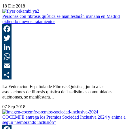
18 Dic 2018
Personas con fibrosis quística se manifestarán mañana en Madrid
pidiendo nuevos tratamientos
F
T
L
E
C
La Federación Española de Fibrosis Quística, junto a las
asociaciones de fibrosis quística de las distintas comunidades
autónomas, se manifestará…
07 Sep 2018
COCEMFE entrega los Premios Sociedad Inclusiva 2024 y anima a
seguir “sembrando inclusión”