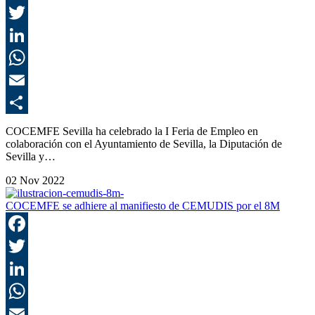
F
T
L
E
C
COCEMFE Sevilla ha celebrado la I Feria de Empleo en
colaboración con el Ayuntamiento de Sevilla, la Diputación de
Sevilla y…
02 Nov 2022
COCEMFE se adhiere al manifiesto de CEMUDIS por el 8M
F
T
L