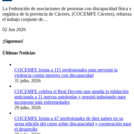
C
La Federación de asociaciones de personas con discapacidad física y
orgánica de la provincia de Cáceres, (COCEMFE Cáceres), refuerza
el trabajo conjunto de…
02 Jun 2026
¡Síguenos!
Últimas Noticias
COCEMFE forma a 115 profesionales para prevenir la
violencia contra mujeres con discapacidad
31 julio, 2026
COCEMFE celebra el Real Decreto que amplía la jubilación
anticipada a 11 nuevas patologías y seguirá trabajando para
incorporar más enfermedades
29 julio, 2026
COCEMFE forma a 47 profesionales de diez países en su
sexta edición del curso sobre discapacidad y cooperación para
el desarrollo