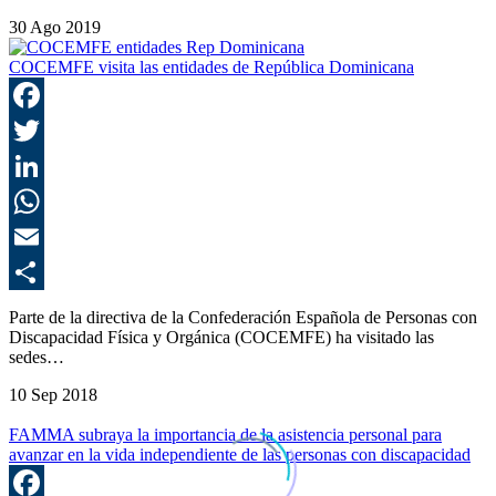
30 Ago 2019
COCEMFE visita las entidades de República Dominicana
F
T
L
E
C
Parte de la directiva de la Confederación Española de Personas con
Discapacidad Física y Orgánica (COCEMFE) ha visitado las
sedes…
10 Sep 2018
FAMMA subraya la importancia de la asistencia personal para
avanzar en la vida independiente de las personas con discapacidad