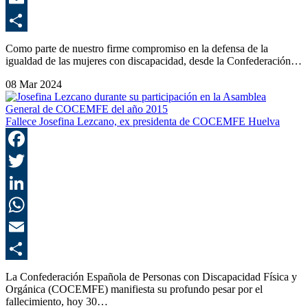
E
C
Como parte de nuestro firme compromiso en la defensa de la
igualdad de las mujeres con discapacidad, desde la Confederación…
08 Mar 2024
Fallece Josefina Lezcano, ex presidenta de COCEMFE Huelva
F
T
L
E
C
La Confederación Española de Personas con Discapacidad Física y
Orgánica (COCEMFE) manifiesta su profundo pesar por el
fallecimiento, hoy 30…