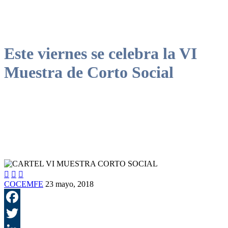
Este viernes se celebra la VI
Muestra de Corto Social



COCEMFE
23 mayo, 2018
F