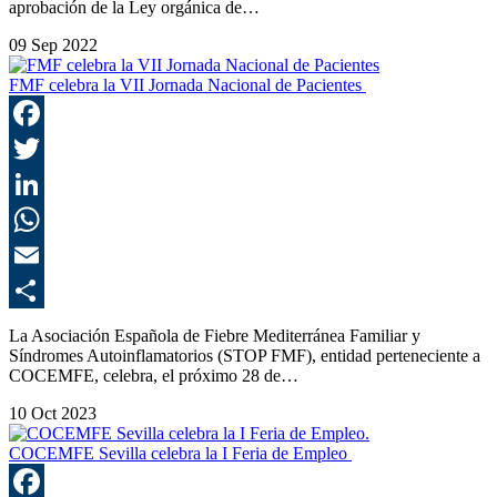
aprobación de la Ley orgánica de…
09 Sep 2022
FMF celebra la VII Jornada Nacional de Pacientes
F
T
L
E
C
La Asociación Española de Fiebre Mediterránea Familiar y
Síndromes Autoinflamatorios (STOP FMF), entidad perteneciente a
COCEMFE, celebra, el próximo 28 de…
10 Oct 2023
COCEMFE Sevilla celebra la I Feria de Empleo