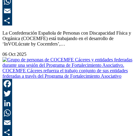
L
E
C
La Confederación Española de Personas con Discapacidad Física y
Orgánica (COCEMFE) está trabajando en el desarrollo de
‘InVOLúcrate by Cocemfers’,…
06 Oct 2025
COCEMFE Cáceres refuerza el trabajo conjunto de sus entidades
federadas a través del Programa de Fortalecimiento Asociativo
F
T
L
E