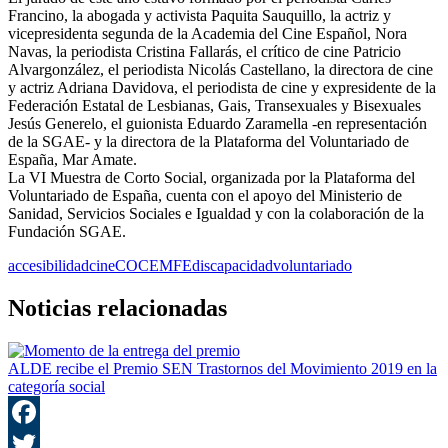
Francino, la abogada y activista Paquita Sauquillo, la actriz y
vicepresidenta segunda de la Academia del Cine Español, Nora
Navas, la periodista Cristina Fallarás, el crítico de cine Patricio
Alvargonzález, el periodista Nicolás Castellano, la directora de cine
y actriz Adriana Davidova, el periodista de cine y expresidente de la
Federación Estatal de Lesbianas, Gais, Transexuales y Bisexuales
Jesús Generelo, el guionista Eduardo Zaramella -en representación
de la SGAE- y la directora de la Plataforma del Voluntariado de
España, Mar Amate.
La VI Muestra de Corto Social, organizada por la Plataforma del
Voluntariado de España, cuenta con el apoyo del Ministerio de
Sanidad, Servicios Sociales e Igualdad y con la colaboración de la
Fundación SGAE.
accesibilidad
cine
COCEMFE
discapacidad
voluntariado
Noticias relacionadas
ALDE recibe el Premio SEN Trastornos del Movimiento 2019 en la
categoría social
F