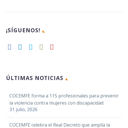
RENFE visibilizará la
Fibrosis Quística con
motivo de la Semana
15 Nov 2021
Europea de esta
¡SÍGUENOS!
enfermedad
Facebook
Twitter
COCEMFE CV urge a
LinkedIn
los festivales a
ÚLTIMAS NOTICIAS
WhatsApp
reforzar sus medidas
07 Ago 2025
de accesibilidad
Email
La Federación
COCEMFE forma a 115 profesionales para prevenir
Compartir
Española de Fibrosis
la violencia contra mujeres con discapacidad
Facebook
31 julio, 2026
Quística (FEFQ),
Twitter
entidad
LinkedIn
perteneciente a
COCEMFE celebra el Real Decreto que amplía la