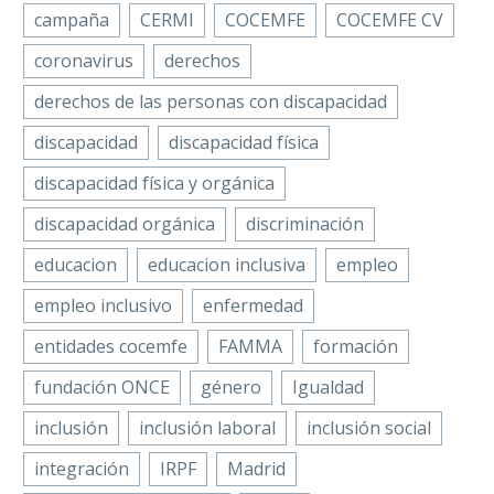
asociativo han
campaña
CERMI
COCEMFE
COCEMFE CV
LinkedIn
reactivado el
coronavirus
derechos
WhatsApp
Estudio…
Email
derechos de las personas con discapacidad
La Federación
Compartir
discapacidad
discapacidad física
Provincial de
discapacidad física y orgánica
Personas con
Discapacidad Física y
discapacidad orgánica
discriminación
Orgánica de
educacion
educacion inclusiva
empleo
Castellón, COCEMFE
Castelló, y el Real Club
empleo inclusivo
enfermedad
Náutico de Castellón…
entidades cocemfe
FAMMA
formación
fundación ONCE
género
Igualdad
inclusión
inclusión laboral
inclusión social
integración
IRPF
Madrid