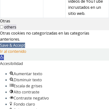
videos de YouTube
incrustados en un
sitio web.
Otras
others
Otras cookies no categorizadas en las categorías
anteriores.
Save & Accept
Ir al contenido
Abrir
barra
Accesibilidad
de
Aumentar texto
herramientas
Disminuir texto
Escala de grises
Alto contraste
Contraste negativo
Fondo claro