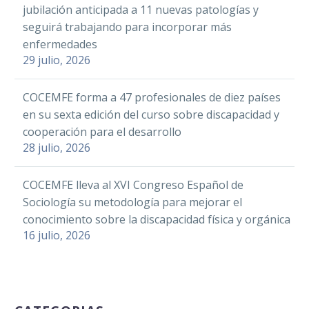
COCEMFE debate en
COCEMFE,
jubilación anticipada a 11 nuevas patologías y
WhatsApp
Europa sobre
ha firmado un
seguirá trabajando para incorporar más
Email
mujeres y niñas con
04 Jun 2018
acuerdo de
enfermedades
La Confederación de
Compartir
discapacidad
colaboración con
29 julio, 2026
Personas con
RENFE para dar…
Discapacidad Física y
COCEMFE forma a 47 profesionales de diez países
Facebook
Orgánica de la
en su sexta edición del curso sobre discapacidad y
Comunidad
Twitter
cooperación para el desarrollo
Valenciana,
COCEMFE retoma
LinkedIn
28 julio, 2026
COCEMFE CV, hace
su programa de
WhatsApp
un llamamiento
vacaciones para 131
21 Ago 2020
COCEMFE lleva al XVI Congreso Español de
Email
urgente a…
personas con
Sociología su metodología para mejorar el
La técnica del Área de
Compartir
discapacidad
conocimiento sobre la discapacidad física y orgánica
Cooperación de
16 julio, 2026
COCEMFE, Carmen
Facebook
Ruiz, debatirá
mañana en la
Twitter
Comisión Europea,
LinkedIn
Juan Carlos Ramiro,