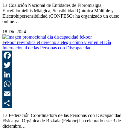
C
La Coalición Nacional de Entidades de Fibromialgia,
Encefalomielitis Miálgica, Sensibilidad Química Múltiple y
Electrohipersensibilidad (CONFESQ) ha organizado un curso
online…
18 Dic 2024
Fekoor reivindica el derecho a elegir cómo vivir en el Día
Internacional de las Personas con Discapacidad
F
T
L
E
C
La Federación Coordinadora de las Personas con Discapacidad
Física y/u Orgánica de Bizkaia (Fekoor) ha celebrado este 3 de
diciembre…