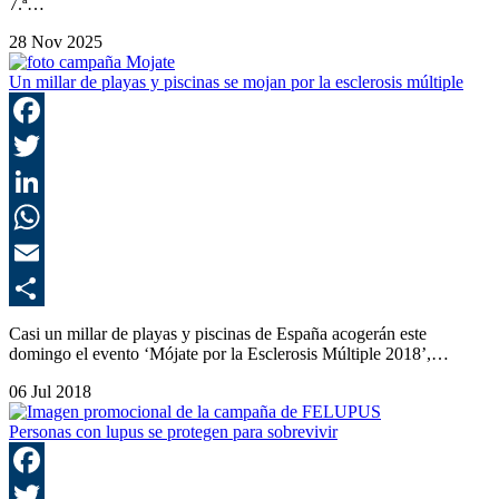
7.ª…
28 Nov 2025
Un millar de playas y piscinas se mojan por la esclerosis múltiple
F
T
L
E
C
Casi un millar de playas y piscinas de España acogerán este
domingo el evento ‘Mójate por la Esclerosis Múltiple 2018’,…
06 Jul 2018
Personas con lupus se protegen para sobrevivir
F