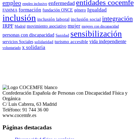
entidades cocemfe
empleo
enfermedad
empleo inclusivo
formación
Igualdad
género
FAMMA
fundación ONCE
inclusión
integración
inclusión laboral
inclusión social
IRPF
mujer
movimiento asociativo
Madrid
mujeres con discapacidad
sensibilización
personas con discapacidad
Sanidad
vida independiente
turismo accesible
servicios Sociales
solidaridad
x solidaria
voluntariado
Confederación Española de Personas con Discapacidad Física y
Orgánica
C/ Luis Cabrera, 63 Madrid
Teléfono: 91 744 36 00
www.cocemfe.es
Páginas destacadas