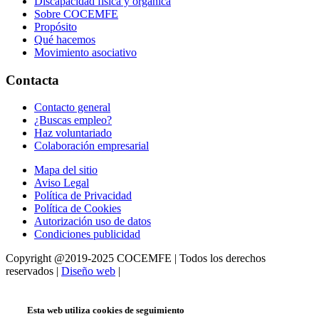
Discapacidad física y orgánica
Sobre COCEMFE
Propósito
Qué hacemos
Movimiento asociativo
Contacta
Contacto general
¿Buscas empleo?
Haz voluntariado
Colaboración empresarial
Mapa del sitio
Aviso Legal
Política de Privacidad
Política de Cookies
Autorización uso de datos
Condiciones publicidad
Copyright @2019-2025 COCEMFE | Todos los derechos
reservados |
Diseño web
|
Esta web utiliza cookies de seguimiento