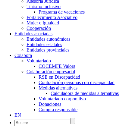
Asesoría Jurídica
Turismo inclusivo
Programa de vacaciones
Fortalecimiento Asociativo
Mujer e Igualdad
Cooperación
Entidades asociadas
Entidades autonómicas
Entidades estatales
Entidades provinciales
Colabora
Voluntariado
COCEMFE Valora
Colaboración empresarial
RSE en Discapacidad
Contratación personas con discapacidad
Medidas alternativas
Calculadora de medidas alternativas
Voluntariado corporativo
Donaciones
Compra responsable
EN