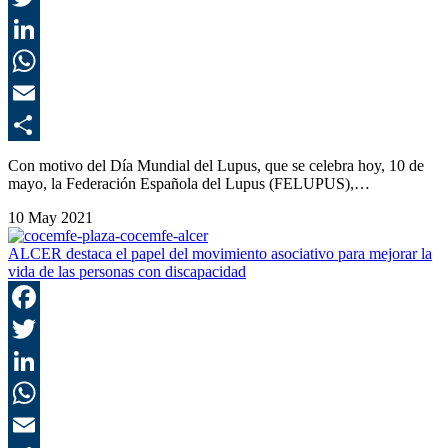
T
L
E
C
Con motivo del Día Mundial del Lupus, que se celebra hoy, 10 de
mayo, la Federación Española del Lupus (FELUPUS),…
10 May 2021
ALCER destaca el papel del movimiento asociativo para mejorar la
vida de las personas con discapacidad
F
T
L