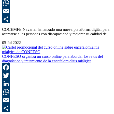
L
E
C
COCEMFE Navarra, ha lanzado una nueva plataforma digital para
acercarse a las personas con discapacidad y mejorar su calidad de…
05 Jul 2022
CONFESQ organiza un curso online para abordar los retos del
diagnóstico y tratamiento de la encefalomielitis miálgica
F
T
L
E