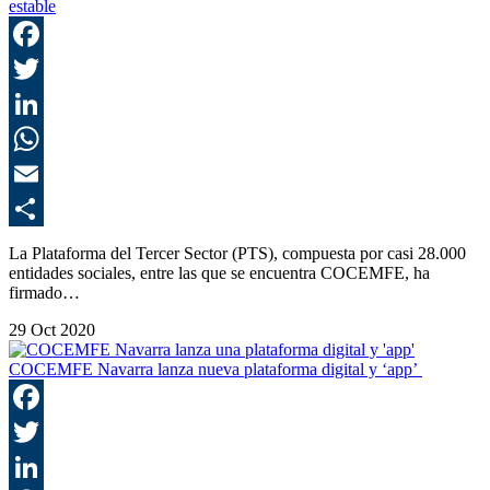
estable
F
T
L
E
C
La Plataforma del Tercer Sector (PTS), compuesta por casi 28.000
entidades sociales, entre las que se encuentra COCEMFE, ha
firmado…
29 Oct 2020
COCEMFE Navarra lanza nueva plataforma digital y ‘app’
F
T