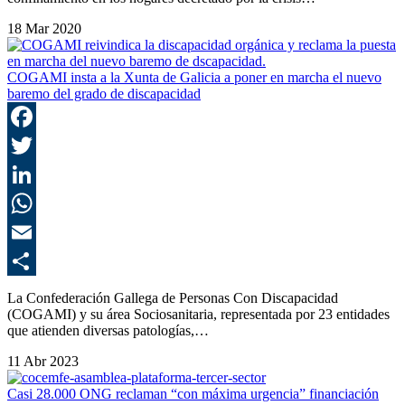
18 Mar 2020
COGAMI insta a la Xunta de Galicia a poner en marcha el nuevo
baremo del grado de discapacidad
F
T
L
E
C
La Confederación Gallega de Personas Con Discapacidad
(COGAMI) y su área Sociosanitaria, representada por 23 entidades
que atienden diversas patologías,…
11 Abr 2023
Casi 28.000 ONG reclaman “con máxima urgencia” financiación