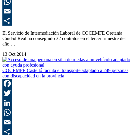
L
E
C
El Servicio de Intermediación Laboral de COCEMFE Oretania
Ciudad Real ha conseguido 32 contratos en el tercer trimestre del
año,…
13 Oct 2014
COCEMFE Castelló facilita el transporte adaptado a 249 personas
con discapacidad en la provincia
F
T
L
E