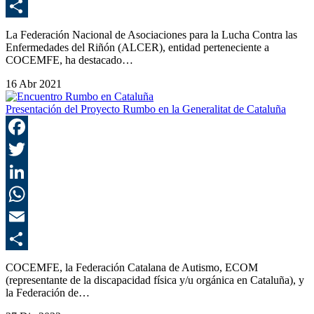
E
C
La Federación Nacional de Asociaciones para la Lucha Contra las
Enfermedades del Riñón (ALCER), entidad perteneciente a
COCEMFE, ha destacado…
16 Abr 2021
Presentación del Proyecto Rumbo en la Generalitat de Cataluña
F
T
L
E
C
COCEMFE, la Federación Catalana de Autismo, ECOM
(representante de la discapacidad física y/u orgánica en Cataluña), y
la Federación de…