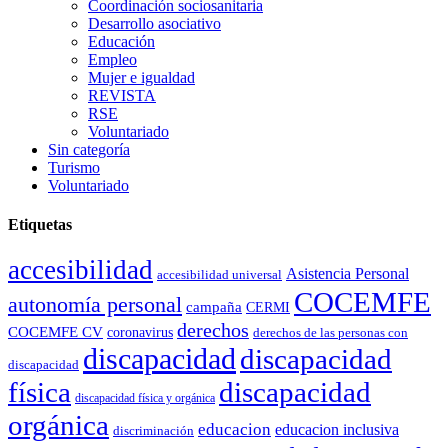
Coordinación sociosanitaria
Desarrollo asociativo
Educación
Empleo
Mujer e igualdad
REVISTA
RSE
Voluntariado
Sin categoría
Turismo
Voluntariado
Etiquetas
accesibilidad
Asistencia Personal
accesibilidad universal
COCEMFE
autonomía personal
campaña
CERMI
derechos
COCEMFE CV
coronavirus
derechos de las personas con
discapacidad
discapacidad
discapacidad
física
discapacidad
discapacidad física y orgánica
orgánica
educacion
educacion inclusiva
discriminación