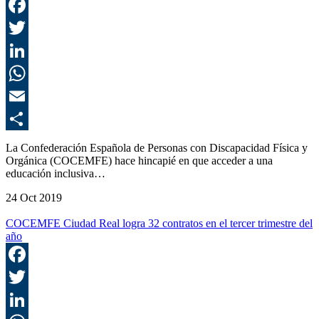
F
T
L
E
C
La Confederación Española de Personas con Discapacidad Física y
Orgánica (COCEMFE) hace hincapié en que acceder a una
educación inclusiva…
24 Oct 2019
COCEMFE Ciudad Real logra 32 contratos en el tercer trimestre del
año
F
T