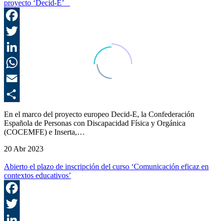
proyecto ‘Decid-E’
F
T
L
E
C
En el marco del proyecto europeo Decid-E, la Confederación
Española de Personas con Discapacidad Física y Orgánica
(COCEMFE) e Inserta,…
20 Abr 2023
Abierto el plazo de inscripción del curso ‘Comunicación eficaz en
contextos educativos’
F
T