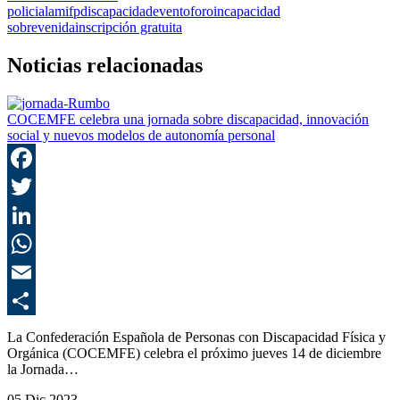
policial
amifp
discapacidad
evento
foro
incapacidad
sobrevenida
inscripción gratuita
Noticias relacionadas
COCEMFE celebra una jornada sobre discapacidad, innovación
social y nuevos modelos de autonomía personal
F
T
L
E
C
La Confederación Española de Personas con Discapacidad Física y
Orgánica (COCEMFE) celebra el próximo jueves 14 de diciembre
la Jornada…
05 Dic 2023