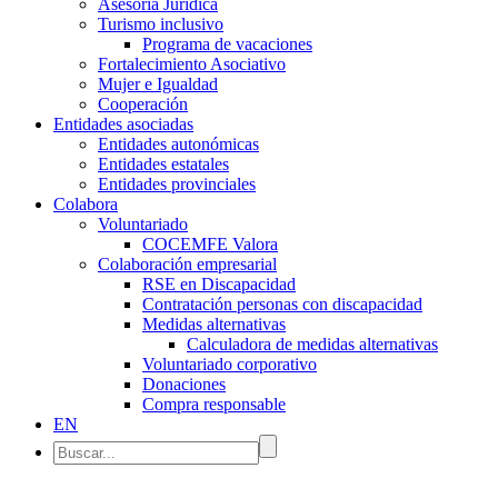
Asesoría Jurídica
Turismo inclusivo
Programa de vacaciones
Fortalecimiento Asociativo
Mujer e Igualdad
Cooperación
Entidades asociadas
Entidades autonómicas
Entidades estatales
Entidades provinciales
Colabora
Voluntariado
COCEMFE Valora
Colaboración empresarial
RSE en Discapacidad
Contratación personas con discapacidad
Medidas alternativas
Calculadora de medidas alternativas
Voluntariado corporativo
Donaciones
Compra responsable
EN