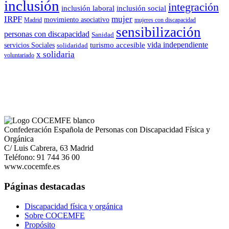
inclusión
integración
inclusión laboral
inclusión social
IRPF
mujer
movimiento asociativo
Madrid
mujeres con discapacidad
sensibilización
personas con discapacidad
Sanidad
vida independiente
turismo accesible
servicios Sociales
solidaridad
x solidaria
voluntariado
Confederación Española de Personas con Discapacidad Física y
Orgánica
C/ Luis Cabrera, 63 Madrid
Teléfono: 91 744 36 00
www.cocemfe.es
Páginas destacadas
Discapacidad física y orgánica
Sobre COCEMFE
Propósito