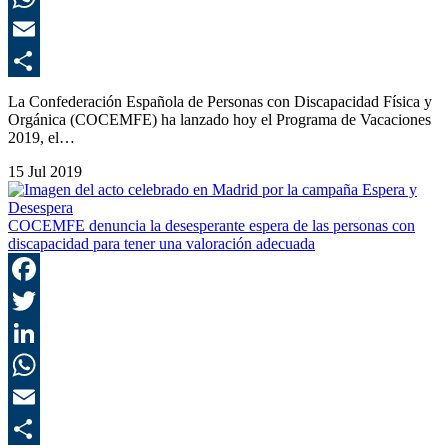
E
C
La Confederación Española de Personas con Discapacidad Física y
Orgánica (COCEMFE) ha lanzado hoy el Programa de Vacaciones
2019, el…
15 Jul 2019
COCEMFE denuncia la desesperante espera de las personas con
discapacidad para tener una valoración adecuada
F
T
L
E