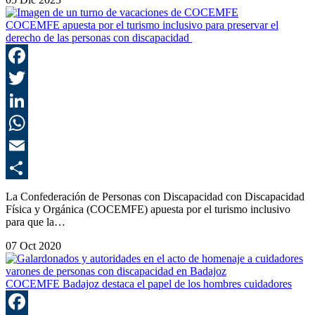
COCEMFE apuesta por el turismo inclusivo para preservar el
derecho de las personas con discapacidad
F
T
L
E
C
La Confederación de Personas con Discapacidad con Discapacidad
Física y Orgánica (COCEMFE) apuesta por el turismo inclusivo
para que la…
07 Oct 2020
COCEMFE Badajoz destaca el papel de los hombres cuidadores