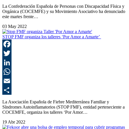
C
La Confederación Española de Personas con Discapacidad Física y
Orgánica (COCEMFE) y su Movimiento Asociativo ha denunciado
este martes frente…
03 May 2022
STOP FMF organiza los talleres ‘Por Amor a Amarte’
F
T
L
E
C
La Asociación Española de Fiebre Mediterránea Familiar y
Síndromes Autoinflamatorios (STOP FMF), entidad perteneciente a
COCEMFE, organiza los talleres ‘Por Amor…
19 Abr 2022