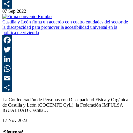
E
07 Sep 2022
C
Castilla y León firma un acuerdo con cuatro entidades del sector de
la discapacidad para promover la accesibilidad universal en la
política de vivienda
F
T
L
E
C
La Confederación de Personas con Discapacidad Física y Orgánica
de Castilla y León (COCEMFE CyL), la Federación IMPULSA
IGUALDAD Castilla…
17 Nov 2023
¡Síguenos!