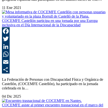
11 Ene 2021
COCEMFE Castellón participa en una jornada por una Europa
inclusiva en el Día Internacional de la Discapacidad
F
T
L
E
C
La Federación de Personas con Discapacidad Física y Orgánica de
Castellón, (COCEMFE Castellón), ha participado en la jornada
celebrada en la…
04 Dic 2025
COCEMFE asiste al primer encuentro trasnacional en el marco del