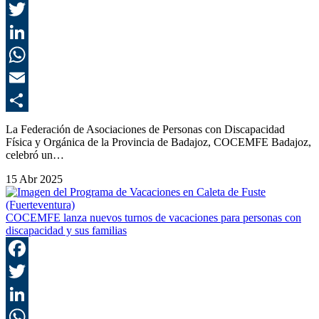
F
T
L
E
C
La Federación de Asociaciones de Personas con Discapacidad
Física y Orgánica de la Provincia de Badajoz, COCEMFE Badajoz,
celebró un…
15 Abr 2025
COCEMFE lanza nuevos turnos de vacaciones para personas con
discapacidad y sus familias
F
T
L