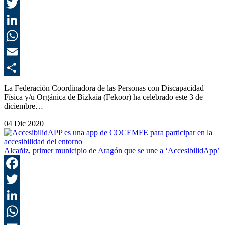
F
T
L
E
C
La Federación Coordinadora de las Personas con Discapacidad
Física y/u Orgánica de Bizkaia (Fekoor) ha celebrado este 3 de
diciembre…
04 Dic 2020
Alcañiz, primer municipio de Aragón que se une a ‘AccesibilidApp’
F
T
L