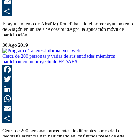
E
C
El ayuntamiento de Alcañiz (Teruel) ha sido el primer ayuntamiento
de Aragón en unirse a ‘AccesibilidApp’, la aplicación móvil de
participación…
30 Ago 2019
Cerca de 200 personas y varias de sus entidades miembros
participan en un proyecto de FEDAES
F
T
L
E
C
Cerca de 200 personas procedentes de diferentes partes de la
geografía española han participado en los últimos meses de este…