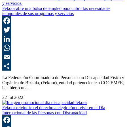
Fekoor abre una bolsa de empleo para cubrir las necesidades
temporales de sus programas y servicios
F
T
L
E
C
La Federación Coordinadora de Personas con Discapacidad Física y
Orgánica de Bizkaia, (Fekoor), entidad perteneciente a COCEMFE,
ha abierto una…
22 Jul 2022
Fekoor reivindica el derecho a elegir cómo vivir en el Día
Internacional de las Personas con Discapacidad