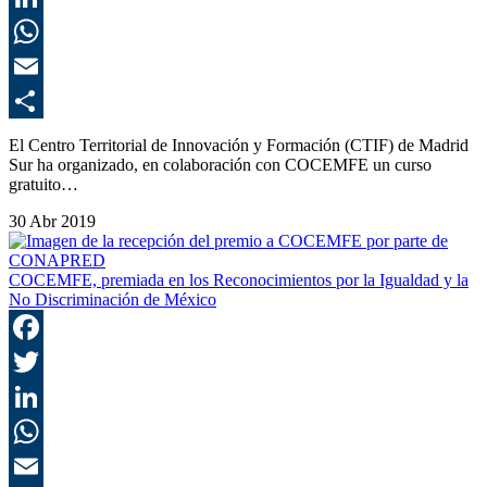
L
E
C
El Centro Territorial de Innovación y Formación (CTIF) de Madrid
Sur ha organizado, en colaboración con COCEMFE un curso
gratuito…
30 Abr 2019
COCEMFE, premiada en los Reconocimientos por la Igualdad y la
No Discriminación de México
F
T
L