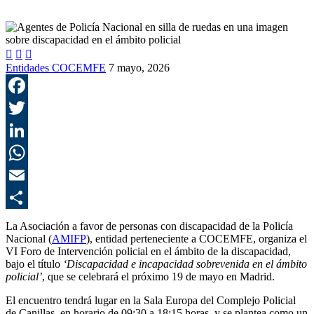



Entidades COCEMFE
7 mayo, 2026
F
T
L
E
C
La Asociación a favor de personas con discapacidad de la Policía
Nacional (
AMIFP
), entidad perteneciente a COCEMFE, organiza el
VI Foro de Intervención policial en el ámbito de la discapacidad,
bajo el título
‘Discapacidad e incapacidad sobrevenida en el ámbito
policial’
, que se celebrará el próximo 19 de mayo en Madrid.
El encuentro tendrá lugar en la Sala Europa del Complejo Policial
de Canillas, en horario de 09:30 a 18:15 horas, y se plantea como un