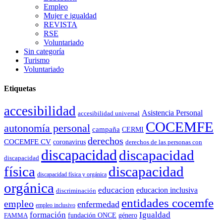
Empleo
Mujer e igualdad
REVISTA
RSE
Voluntariado
Sin categoría
Turismo
Voluntariado
Etiquetas
accesibilidad
Asistencia Personal
accesibilidad universal
COCEMFE
autonomía personal
campaña
CERMI
derechos
COCEMFE CV
coronavirus
derechos de las personas con
discapacidad
discapacidad
discapacidad
física
discapacidad
discapacidad física y orgánica
orgánica
educacion
educacion inclusiva
discriminación
entidades cocemfe
empleo
enfermedad
empleo inclusivo
formación
Igualdad
género
FAMMA
fundación ONCE