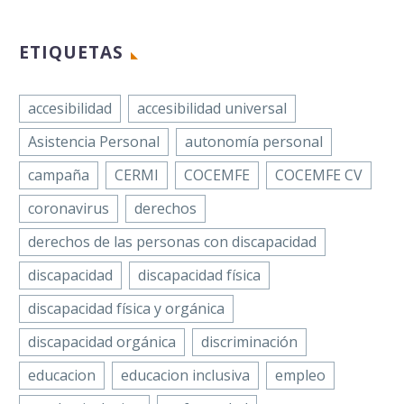
ETIQUETAS
accesibilidad
accesibilidad universal
La Con
Asistencia Personal
autonomía personal
Españo
Person
campaña
CERMI
COCEMFE
COCEMFE CV
Discapa
coronavirus
derechos
y Orgán
(COCEM
derechos de las personas con discapacidad
desarro
discapacidad
discapacidad física
séptim
consecu
discapacidad física y orgánica
‘Progr
discapacidad orgánica
discriminación
Empod
educacion
educacion inclusiva
empleo