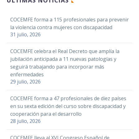
ÚLTIMAS NOTICIAS
submarino adaptado
del mundo
28 Mar 2019
Facebook
COCEMFE forma a 115 profesionales para prevenir
AMES apuesta por
la violencia contra mujeres con discapacidad
Twitter
Facebook
visibilizar la
31 julio, 2026
LinkedIn
Twitter
miastenia y
02 Jun 2021
WhatsApp
reivindica “que mi
LinkedIn
COCEMFE celebra el Real Decreto que amplía la
fuerza sea tu
Email
WhatsApp
jubilación anticipada a 11 nuevas patologías y
impulso”
ASEM lanza la
La Confederación
seguirá trabajando para incorporar más
Compartir
Email
campaña
Española de
enfermedades
El secretario
Compartir
‘Capaces15N’
05 Nov 2021
Personas con
29 julio, 2026
Facebook
autonómico de
para pedir
Discapacidad Física y
Turismo de la
Twitter
compromiso
Orgánica
La campaña ‘Pon una etiqueta
COCEMFE forma a 47 profesionales de diez países
Comunidad
político y social
LinkedIn
(COCEMFE) ha
positiva’, mejor práctica europea
en su sexta edición del curso sobre discapacidad y
Valenciana, Francesc
con las más de
abierto el plazo de
WhatsApp
en “reducción del estigma social
17 Nov 2021
cooperación para el desarrollo
Colomer, y el
60.000 personas
inscripción a la
de las personas con trastornos
28 julio, 2026
Email
presidente de
con enfermedad
segunda…
neurológicos”
Con motivo del Día
COCEMFE CV, Juan
Compartir
neuromuscular
COCEMFE lleva al XVI Congreso Español de