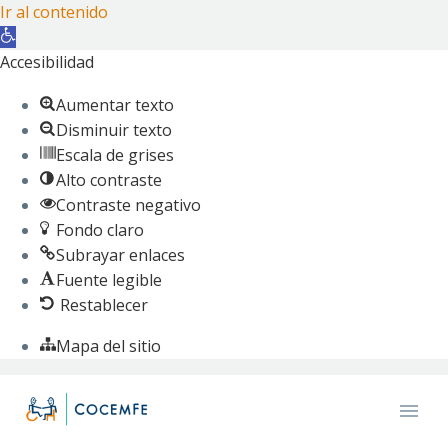
Ir al contenido
Abrir
barra
Accesibilidad
de
Aumentar texto
herramientas
Disminuir texto
Escala de grises
Alto contraste
Contraste negativo
Fondo claro
Subrayar enlaces
Fuente legible
Restablecer
Mapa del sitio