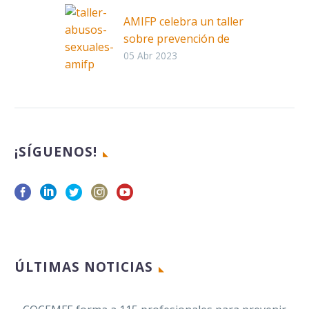
AMIFP celebra un taller
sobre prevención de
abusos sexuales para
05 Abr 2023
personas con
discapacidad
Facebook
¡SÍGUENOS!
Twitter
LinkedIn
WhatsApp
Email
La Asociación a favor
Compartir
de personas con
ÚLTIMAS NOTICIAS
discapacidad de la
Policía Nacional