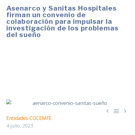
Asenarco y Sanitas Hospitales
firman un convenio de
colaboración para impulsar la
investigación de los problemas
del sueño
Las entidades organizarán acciones conjuntas que
permitan un mejor conocimiento de los trastornos del
sueño, como el intercambio y difusión de guías sobre
problemas específicos, así como la celebración de
jornadas divulgativas y de formación.



Entidades COCEMFE
4 julio, 2023