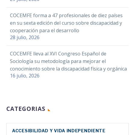
Comunidad
11 Nov 2024
España, ACCU España, ha
Email
Valenciana
desarrollado durante 2018 el…
COCEMFE forma a 47 profesionales de diez países
La Confederación de
coordinan ayuda
Compartir
en su sexta edición del curso sobre discapacidad y
Personas con
para personas con
cooperación para el desarrollo
Discapacidad Física y
discapacidad
28 julio, 2026
Orgánica de la
afectadas por la
Comunitat
DANA
Valenciana, COCEMFE
COCEMFE lleva al XVI Congreso Español de
Sánchez agradece a
CV, ha llevado esta
Sociología su metodología para mejorar el
Facebook
COCEMFE su
semana a la…
conocimiento sobre la discapacidad física y orgánica
participación en la
20 Dic 2019
Twitter
16 julio, 2026
Cumbre del Clima
LinkedIn
WhatsApp
Facebook
Email
CATEGORIAS
Twitter
Las cuatro
Compartir
LinkedIn
entidades de
COCEMFE en la
WhatsApp
ACCESIBILIDAD Y VIDA INDEPENDIENTE
Comunidad