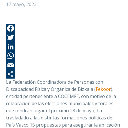
17 mayo, 2023
Fa
Tw
Li
Wh
Em
La Federación Coordinadora de Personas con
Co
Discapacidad Física y Orgánica de Bizkaia (
Fekoor
),
entidad perteneciente a COCEMFE,
c
on motivo de la
celebración de las elecciones municipales y forales
que tendrán lugar el próximo 28 de mayo, ha
trasladado a las distintas formaciones políticas del
País Vasco 15 propuestas para asegurar la aplicación