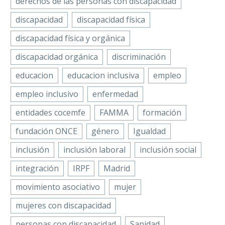
derechos de las personas con discapacidad
WhatsApp
discapacidad
discapacidad física
ALDE celebra la XXVI
Email
discapacidad física y orgánica
Jornada sobre distonía
José Alberto
Compartir
muscular
02 Dic 2022
Álvarez García ha
discapacidad orgánica
discriminación
sido reelegido
educacion
educacion inclusiva
empleo
como presidente de
Facebook
la Federación
empleo inclusivo
enfermedad
Twitter
Española de
entidades cocemfe
FAMMA
formación
LinkedIn
Deportes de
Personas con
fundación ONCE
género
Igualdad
WhatsApp
Discapacidad
Email
inclusión
inclusión laboral
inclusión social
Física…
La Asociación de Lucha
Compartir
integración
IRPF
Madrid
contra la Distonía en
España (ALDE), entidad
movimiento asociativo
mujer
perteneciente a
mujeres con discapacidad
COCEMFE, ha
personas con discapacidad
organizado el pasado
Sanidad