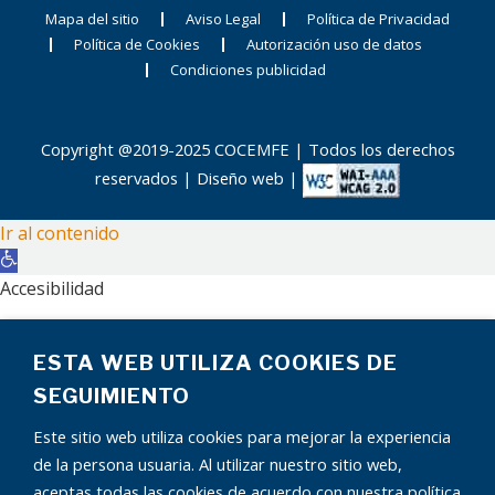
Mapa del sitio
Aviso Legal
Política de Privacidad
Política de Cookies
Autorización uso de datos
Condiciones publicidad
Copyright @2019-2025 COCEMFE | Todos los derechos
reservados |
Diseño web
|
Ir al contenido
Abrir
barra
Accesibilidad
de
Aumentar texto
herramientas
ESTA WEB UTILIZA COOKIES DE
Disminuir texto
Escala de grises
SEGUIMIENTO
Alto contraste
Este sitio web utiliza cookies para mejorar la experiencia
Contraste negativo
de la persona usuaria. Al utilizar nuestro sitio web,
Fondo claro
aceptas todas las cookies de acuerdo con nuestra política