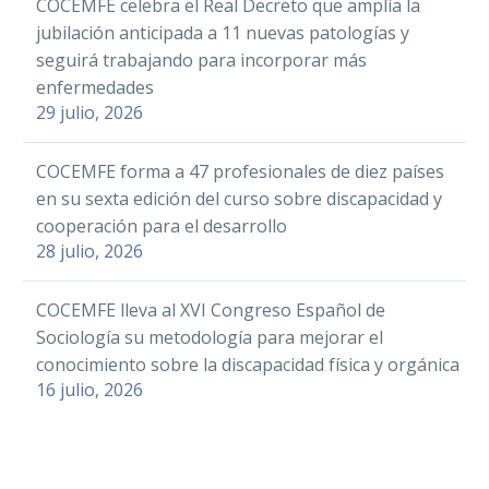
COCEMFE celebra el Real Decreto que amplía la
accesibles para
03 Jul 2018
inclusión de las
jubilación anticipada a 11 nuevas patologías y
Facebook
exploración
personas con
seguirá trabajando para incorporar más
ginecológica
Twitter
COCEMFE defiende
discapacidad de la…
enfermedades
que los espacios
LinkedIn
29 julio, 2026
educativos sean
11 Nov 2022
Facebook
WhatsApp
entornos que
Twitter
COCEMFE forma a 47 profesionales de diez países
Email
favorezcan la
en su sexta edición del curso sobre discapacidad y
LinkedIn
Con motivo del Día
inclusión
Compartir
cooperación para el desarrollo
Mundial de la
WhatsApp
COCEMFE Valora
28 julio, 2026
Esclerosis Múltiple,
Email
recibe el ‘Premio
Facebook
que se celebra el 30
Europeo a la
20 Nov 2024
COCEMFE Badajoz ha
COCEMFE lleva al XVI Congreso Español de
Compartir
Twitter
de mayo, la
Calidad en la
presentado diversas
Sociología su metodología para mejorar el
Asociación Española
LinkedIn
Validación del
propuestas de mejora
conocimiento sobre la discapacidad física y orgánica
de…
WhatsApp
Aprendizaje en
de la atención en el
16 julio, 2026
Entidades de
Voluntariado
ámbito sociosanitario
Email
COCEMFE celebran
2024’
en la reunión del
La Confederación
el Día Nacional del
02 Jun 2021
Compartir
Consejo…
Española de
Donante de