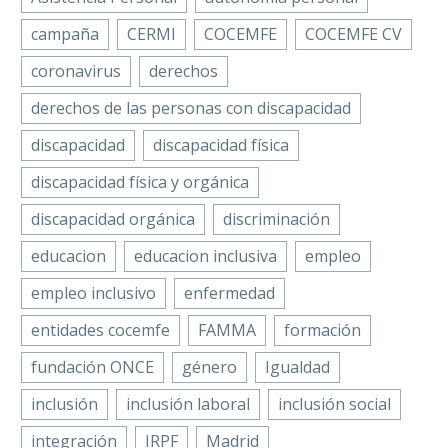
hincapié en la
Email
campaña
CERMI
COCEMFE
COCEMFE CV
necesidad de que
La Confederación
Compartir
haya “una…
Española de Personas
coronavirus
derechos
con Discapacidad
derechos de las personas con discapacidad
Física y Orgánica
(COCEMFE) lanza a
discapacidad
discapacidad física
través de Campus
discapacidad física y orgánica
COCEMFE su Plan de
Formación 2022,…
discapacidad orgánica
discriminación
educacion
educacion inclusiva
empleo
empleo inclusivo
enfermedad
entidades cocemfe
FAMMA
formación
fundación ONCE
género
Igualdad
inclusión
inclusión laboral
inclusión social
integración
IRPF
Madrid