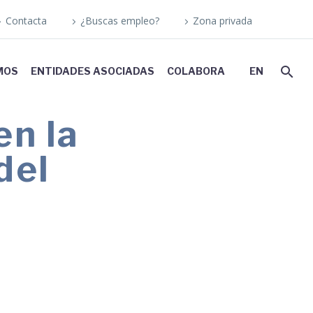
Contacta
¿Buscas empleo?
Zona privada
MOS
ENTIDADES ASOCIADAS
COLABORA
EN
n la
del
etro y autobuses, y así la plena