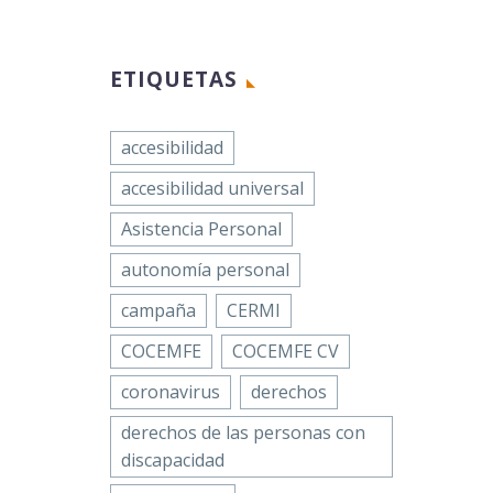
 la…
Facebook
Email
ciación
Twitter
Compartir
ETIQUETAS
la de Fiebre
LinkedIn
erránea
WhatsApp
r y
accesibilidad
Email
omes
accesibilidad universal
ón
flamatorios
Compartir
e
FMF),
Asistencia Personal
de
d
autonomía personal
ia, SFC,
eciente a
ibilidad
FE, celebra
campaña
CERMI
ltiple
Jornada
COCEMFE
COCEMFE CV
,
nal…
coronavirus
derechos
nte a
derechos de las personas con
 ha
discapacidad
do…