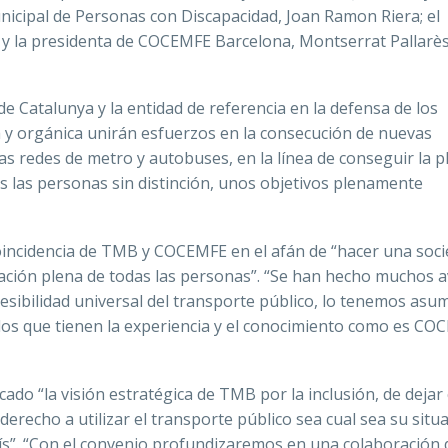
nicipal de Personas con Discapacidad, Joan Ramon Riera; el
 la presidenta de COCEMFE Barcelona, ​​Montserrat Pallarès
de Catalunya y la entidad de referencia en la defensa de los
a y orgánica unirán esfuerzos en la consecución de nuevas
las redes de metro y autobuses, en la línea de conseguir la p
as las personas sin distinción, unos objetivos plenamente
coincidencia de TMB y COCEMFE en el afán de “hacer una soc
cipación plena de todas las personas”. “Se han hecho muchos 
esibilidad universal del transporte público, lo tenemos asum
los que tienen la experiencia y el conocimiento como es CO
o “la visión estratégica de TMB por la inclusión, de dejar 
erecho a utilizar el transporte público sea cual sea su situa
aís”. “Con el convenio profundizaremos en una colaboración 