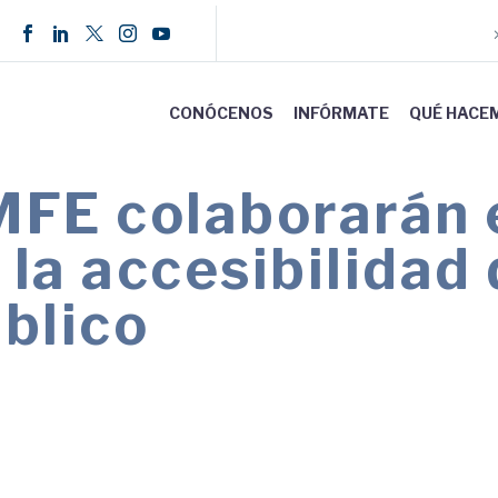
CONÓCENOS
INFÓRMATE
QUÉ HACE
E colaborarán e
la accesibilidad 
blico
 la mejora de la accesibilidad de las redes de m
es de todas las personas sin distinción.