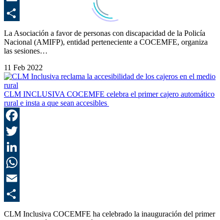
E
C
La Asociación a favor de personas con discapacidad de la Policía
Nacional (AMIFP), entidad perteneciente a COCEMFE, organiza
las sesiones…
11 Feb 2022
CLM INCLUSIVA COCEMFE celebra el primer cajero automático
rural e insta a que sean accesibles
F
T
L
E
C
CLM Inclusiva COCEMFE ha celebrado la inauguración del primer