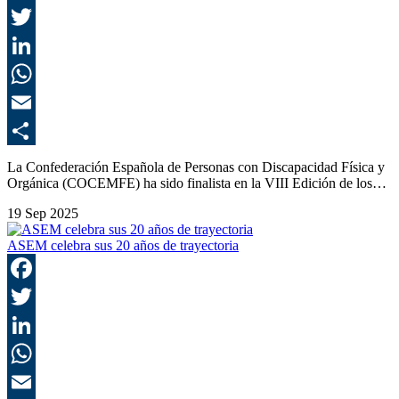
F
T
L
E
C
La Confederación Española de Personas con Discapacidad Física y
Orgánica (COCEMFE) ha sido finalista en la VIII Edición de los…
19 Sep 2025
ASEM celebra sus 20 años de trayectoria
F
T
L