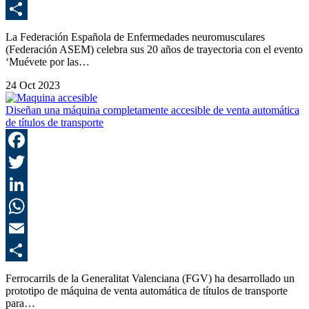
E
C
La Federación Española de Enfermedades neuromusculares
(Federación ASEM) celebra sus 20 años de trayectoria con el evento
‘Muévete por las…
24 Oct 2023
Diseñan una máquina completamente accesible de venta automática
de títulos de transporte
F
T
L
E
C
Ferrocarrils de la Generalitat Valenciana (FGV) ha desarrollado un
prototipo de máquina de venta automática de títulos de transporte
para…