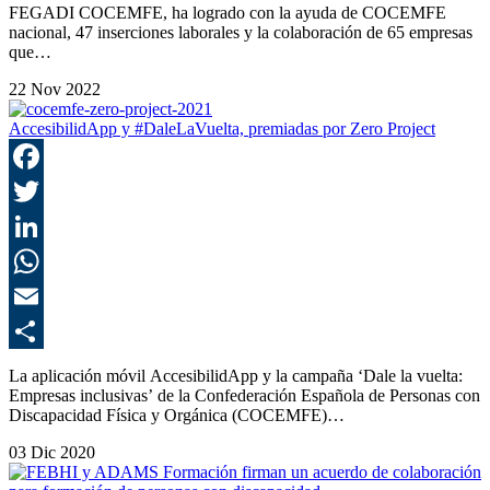
C
FEGADI COCEMFE, ha logrado con la ayuda de COCEMFE
nacional, 47 inserciones laborales y la colaboración de 65 empresas
que…
22 Nov 2022
AccesibilidApp y #DaleLaVuelta, premiadas por Zero Project
F
T
L
E
C
La aplicación móvil AccesibilidApp y la campaña ‘Dale la vuelta:
Empresas inclusivas’ de la Confederación Española de Personas con
Discapacidad Física y Orgánica (COCEMFE)…
03 Dic 2020