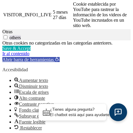
Cookie establecida por
YouTube para rastrear la
5 meses
VISITOR_INFO1_LIVE
información de los videos de
27 días
YouTube incrustados en un
sitio web.
Otras
others
Otras cookies no categorizadas en las categorías anteriores.
Save & Accept
Ir al contenido
Abrir barra de herramientas
Accesibilidad
Aumentar texto
Disminuir texto
Escala de grises
Alto contraste
Contraste negativo
¿Tienes alguna pregunta?
Fondo claro
El chatbot está aquí para ayudarte.
Subrayar enlaces
Fuente legible
Restablecer