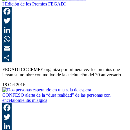
I Edición de los Premios FEGADI
F
T
L
E
C
FEGADI COCEMFE organiza por primera vez los premios que
llevan su nombre con motivo de la celebración del 30 aniversario…
18 Oct 2016
CONFESQ alerta de la “dura realidad” de las personas con
encefalomielitis miálgica
F
T