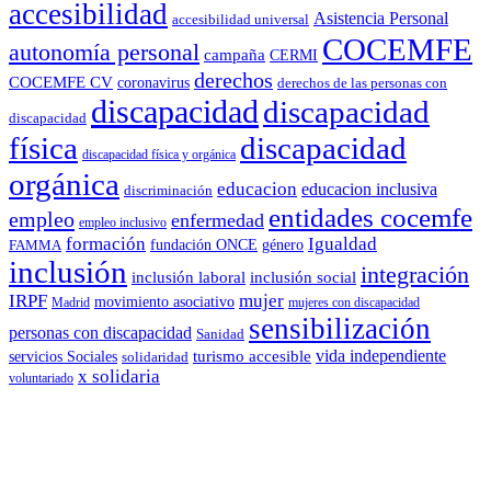
accesibilidad
Asistencia Personal
accesibilidad universal
COCEMFE
autonomía personal
campaña
CERMI
derechos
COCEMFE CV
coronavirus
derechos de las personas con
discapacidad
discapacidad
discapacidad
física
discapacidad
discapacidad física y orgánica
orgánica
educacion
educacion inclusiva
discriminación
entidades cocemfe
empleo
enfermedad
empleo inclusivo
formación
Igualdad
género
FAMMA
fundación ONCE
inclusión
integración
inclusión laboral
inclusión social
IRPF
mujer
movimiento asociativo
Madrid
mujeres con discapacidad
sensibilización
personas con discapacidad
Sanidad
vida independiente
turismo accesible
servicios Sociales
solidaridad
x solidaria
voluntariado