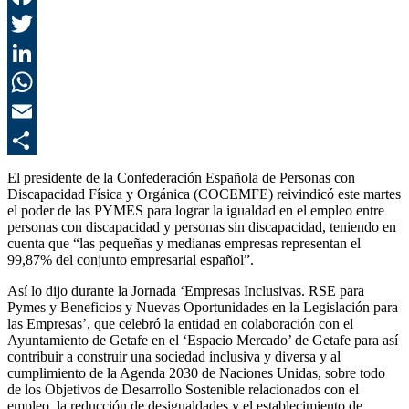
F
T
L
E
C
El presidente de la Confederación Española de Personas con
Discapacidad Física y Orgánica (COCEMFE) reivindicó este martes
el poder de las PYMES para lograr la igualdad en el empleo entre
personas con discapacidad y personas sin discapacidad, teniendo en
cuenta que “las pequeñas y medianas empresas representan el
99,87% del conjunto empresarial español”.
Así lo dijo durante la Jornada ‘Empresas Inclusivas. RSE para
Pymes y Beneficios y Nuevas Oportunidades en la Legislación para
las Empresas’, que celebró la entidad en colaboración con el
Ayuntamiento de Getafe en el ‘Espacio Mercado’ de Getafe para así
contribuir a construir una sociedad inclusiva y diversa y al
cumplimiento de la Agenda 2030 de Naciones Unidas, sobre todo
de los Objetivos de Desarrollo Sostenible relacionados con el
empleo, la reducción de desigualdades y el establecimiento de