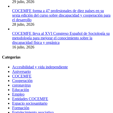
29 julio, 2026
COCEMFE forma a 47 profesionales de diez países en su
sexta edición del curso sobre discapacidad y cooperación para
el desarrollo
28 julio, 2026
COCEMFE lleva al XVI Congreso Español de Sociología su
metodología para mejorar el conocimiento sobre la
discapacidad física y orgánica
16 julio, 2026
Categorias
Accesibilidad y vida independiente
Aniversario
COCEMFE
Cooperación
coronavirus
Educación
Empleo
Entidades COCEMFE
Espacio sociosanitario
Formación
Fortalecimiento asociativo