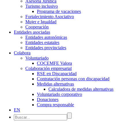
Asesoría Jurídica
Turismo inclusivo
Programa de vacaciones
Fortalecimiento Asociativo
Mujer e Igualdad
Cooperación
Entidades asociadas
Entidades autonómicas
Entidades estatales
Entidades provinciales
Colabora
Voluntariado
COCEMFE Valora
Colaboración empresarial
RSE en Discapacidad
Contratación personas con discapacidad
Medidas alternativas
Calculadora de medidas alternativas
Voluntariado corporativo
Donaciones
Compra responsable
EN