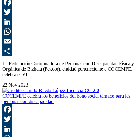
F
T
L
E
C
La Federación Coordinadora de Personas con Discapacidad Física y
Orgánica de Bizkaia (Fekoor), entidad perteneciente a COCEMFE,
celebra el VII…
22 Nov 2023
COCEMFE celebra los beneficios del bono social térmico para las
personas con discapacidad
F
T