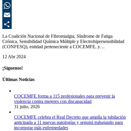
L
E
C
La Coalición Nacional de Fibromialgia, Síndrome de Fatiga
Crónica, Sensibilidad Química Múltiple y Electrohipersensibilidad
(CONFESQ), entidad perteneciente a COCEMFE, y…
12 Abr 2024
¡Síguenos!
Últimas Noticias
COCEMFE forma a 115 profesionales para prevenir la
violencia contra mujeres con discapacidad
31 julio, 2026
COCEMFE celebra el Real Decreto que amplía la jubilación
anticipada a 11 nuevas patologías y seguirá trabajando para
incorporar más enfermedades