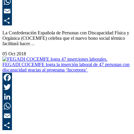
L
E
C
La Confederación Española de Personas con Discapacidad Física y
Orgánica (COCEMFE) celebra que el nuevo bono social térmico
facilitará hacer…
05 Oct 2018
FEGADI COCEMFE logra la inserción laboral de 47 personas con
discapacidad gracias al programa ‘Incorpora’
F
T
L
E