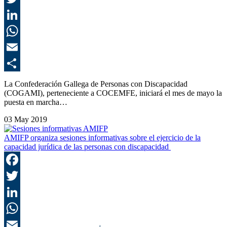
T
L
E
C
La Confederación Gallega de Personas con Discapacidad
(COGAMI), perteneciente a COCEMFE, iniciará el mes de mayo la
puesta en marcha…
03 May 2019
AMIFP organiza sesiones informativas sobre el ejercicio de la
capacidad jurídica de las personas con discapacidad
F
T
L