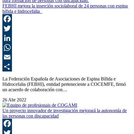
FEBHI mejora la inserción sociolaboral de 24 personas con espina
bífida e hidrocefalia
F
T
L
E
C
La Federación Española de Asociaciones de Espina Bífida e
Hidrocefalia (FEBHI), entidad perteneciente a COCEMFE, firmó
un acuerdo de colaboración con…
26 Abr 2022
Un proyecto innovador de investigación mejorará la autonomía de
las personas con discapacidad
F