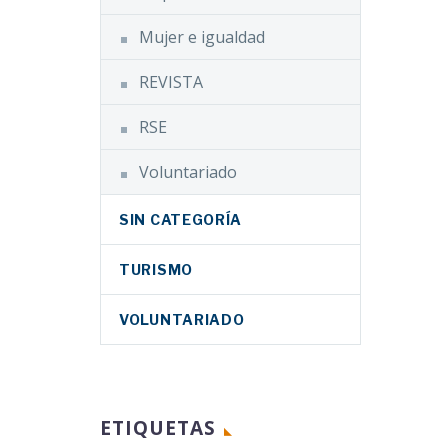
Email
ón de
Compartir
Mujer e igualdad
ente a
on
lanza
d Física
REVISTA
a anual
de
lización
RSE
OCEMFE
 del
Voluntariado
de
últiple
SIN CATEGORÍA
TURISMO
VOLUNTARIADO
ETIQUETAS