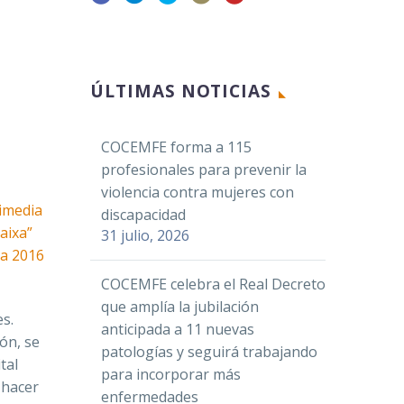
Facebook
ÚLTIMAS NOTICIAS
Twitter
LinkedIn
COCEMFE forma a 115
WhatsApp
profesionales para prevenir la
Email
violencia contra mujeres con
Compartir
discapacidad
31 julio, 2026
COCEMFE celebra el Real Decreto
que amplía la jubilación
es.
anticipada a 11 nuevas
ón, se
patologías y seguirá trabajando
tal
para incorporar más
 hacer
enfermedades