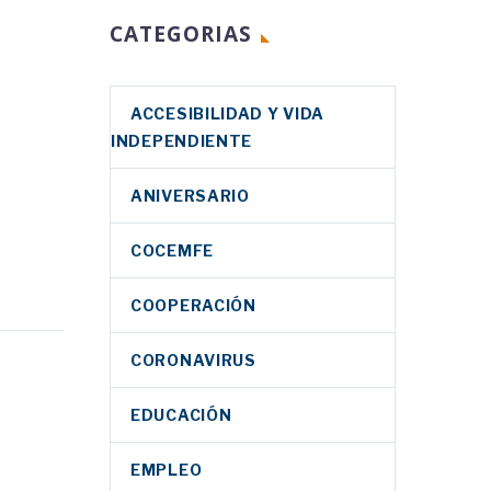
CATEGORIAS
ACCESIBILIDAD Y VIDA
INDEPENDIENTE
ANIVERSARIO
COCEMFE
COOPERACIÓN
CORONAVIRUS
la CNMV
nvenio
EDUCACIÓN
r el
EMPLEO
n