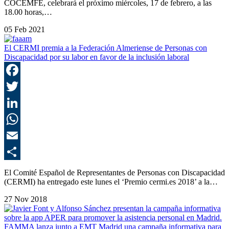
COCEMFE, celebrará el próximo miércoles, 17 de febrero, a las
18.00 horas,…
05 Feb 2021
El CERMI premia a la Federación Almeriense de Personas con
Discapacidad por su labor en favor de la inclusión laboral
F
T
L
E
C
El Comité Español de Representantes de Personas con Discapacidad
(CERMI) ha entregado este lunes el ‘Premio cermi.es 2018’ a la…
27 Nov 2018
FAMMA lanza junto a EMT Madrid una campaña informativa para