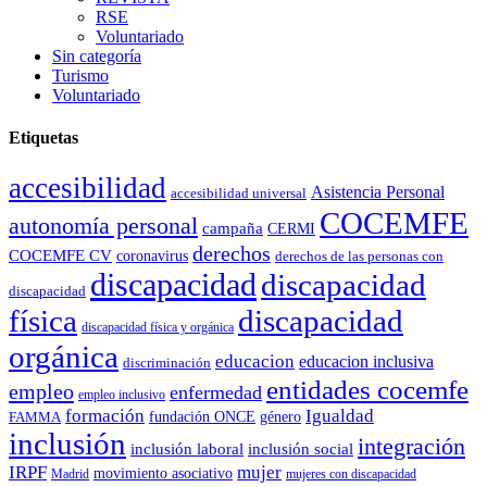
RSE
Voluntariado
Sin categoría
Turismo
Voluntariado
Etiquetas
accesibilidad
Asistencia Personal
accesibilidad universal
COCEMFE
autonomía personal
campaña
CERMI
derechos
COCEMFE CV
coronavirus
derechos de las personas con
discapacidad
discapacidad
discapacidad
física
discapacidad
discapacidad física y orgánica
orgánica
educacion
educacion inclusiva
discriminación
entidades cocemfe
empleo
enfermedad
empleo inclusivo
formación
Igualdad
género
FAMMA
fundación ONCE
inclusión
integración
inclusión laboral
inclusión social
IRPF
mujer
movimiento asociativo
Madrid
mujeres con discapacidad