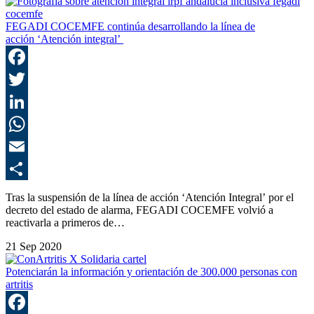
FEGADI COCEMFE continúa desarrollando la línea de
acción ‘Atención integral’
F
T
L
E
C
Tras la suspensión de la línea de acción ‘Atención Integral’ por el
decreto del estado de alarma, FEGADI COCEMFE volvió a
reactivarla a primeros de…
21 Sep 2020
Potenciarán la información y orientación de 300.000 personas con
artritis