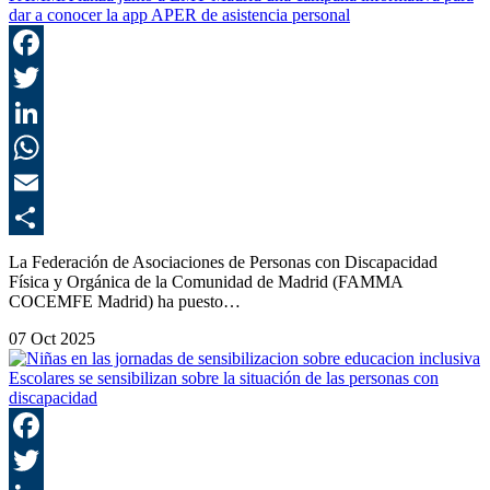
dar a conocer la app APER de asistencia personal
F
T
L
E
C
La Federación de Asociaciones de Personas con Discapacidad
Física y Orgánica de la Comunidad de Madrid (FAMMA
COCEMFE Madrid) ha puesto…
07 Oct 2025
Escolares se sensibilizan sobre la situación de las personas con
discapacidad
F