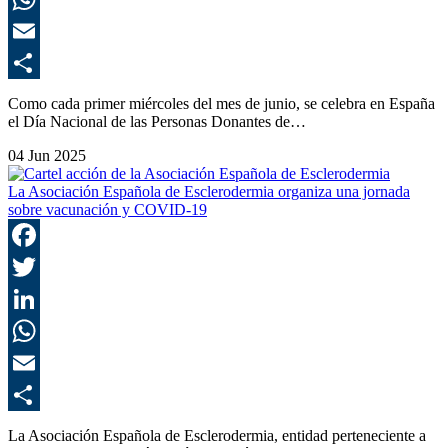
E
C
Como cada primer miércoles del mes de junio, se celebra en España
el Día Nacional de las Personas Donantes de…
04 Jun 2025
La Asociación Española de Esclerodermia organiza una jornada
sobre vacunación y COVID-19
F
T
L
E
C
La Asociación Española de Esclerodermia, entidad perteneciente a