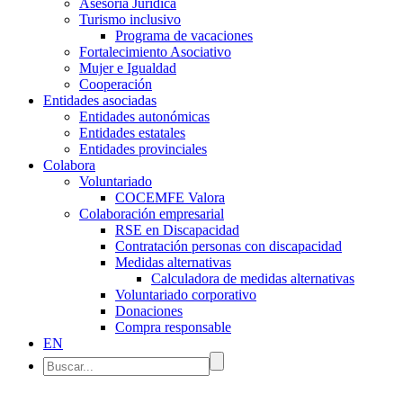
Asesoría Jurídica
Turismo inclusivo
Programa de vacaciones
Fortalecimiento Asociativo
Mujer e Igualdad
Cooperación
Entidades asociadas
Entidades autonómicas
Entidades estatales
Entidades provinciales
Colabora
Voluntariado
COCEMFE Valora
Colaboración empresarial
RSE en Discapacidad
Contratación personas con discapacidad
Medidas alternativas
Calculadora de medidas alternativas
Voluntariado corporativo
Donaciones
Compra responsable
EN