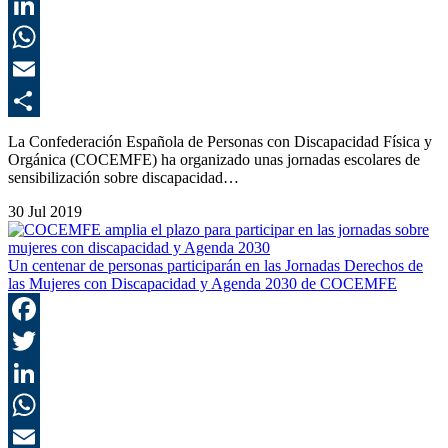
T
L
E
C
La Confederación Española de Personas con Discapacidad Física y
Orgánica (COCEMFE) ha organizado unas jornadas escolares de
sensibilización sobre discapacidad…
30 Jul 2019
Un centenar de personas participarán en las Jornadas Derechos de
las Mujeres con Discapacidad y Agenda 2030 de COCEMFE
F
T
L