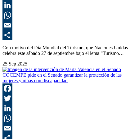
T
L
E
C
Con motivo del Día Mundial del Turismo, que Naciones Unidas
celebra este sábado 27 de septiembre bajo el lema “Turismo…
25 Sep 2025
COCEMFE pide en el Senado garantizar la protección de las
mujeres y niñas con discapacidad
F
T
L
E