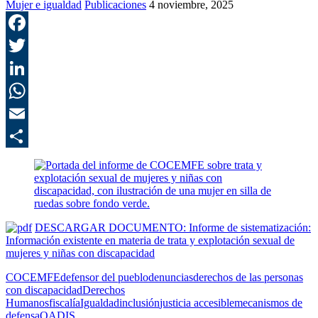
Mujer e igualdad
Publicaciones
4 noviembre, 2025
F
T
L
E
C
DESCARGAR DOCUMENTO: Informe de sistematización:
Información existente en materia de trata y explotación sexual de
mujeres y niñas con discapacidad
COCEMFE
defensor del pueblo
denuncias
derechos de las personas
con discapacidad
Derechos
Humanos
fiscalía
Igualdad
inclusión
justicia accesible
mecanismos de
defensa
OADIS