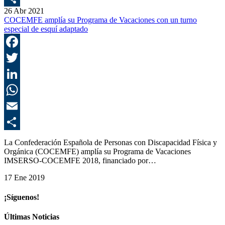
26 Abr 2021
C
COCEMFE amplía su Programa de Vacaciones con un turno
especial de esquí adaptado
F
T
L
E
C
La Confederación Española de Personas con Discapacidad Física y
Orgánica (COCEMFE) amplía su Programa de Vacaciones
IMSERSO-COCEMFE 2018, financiado por…
17 Ene 2019
¡Síguenos!
Últimas Noticias