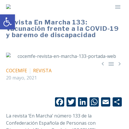
Abrir barra de herramientas
Revista En Marcha 133:
Vacunación frente a la COVID-19
y baremo de discapacidad



COCEMFE
REVISTA
20 mayo, 2021
Facebook
Twitter
LinkedIn
Whats
Emai
C
La revista ‘En Marcha’ número 133 de la
Confederación Española de Personas con