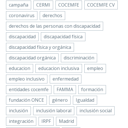
Discapacidad Física y
campaña
CERMI
COCEMFE
COCEMFE CV
La Federación
Orgánica
coronavirus
derechos
Española de Fibrosis
(COCEMFE) y
Quística (FEFQ),
COCEMFE Navarra
derechos de las personas con discapacidad
entidad
han firmado…
discapacidad
discapacidad física
perteneciente a
COCEMFE,
discapacidad física y orgánica
ha firmado un
discapacidad orgánica
discriminación
acuerdo de
colaboración con
educacion
educacion inclusiva
empleo
RENFE para dar…
empleo inclusivo
enfermedad
entidades cocemfe
FAMMA
formación
fundación ONCE
género
Igualdad
inclusión
inclusión laboral
inclusión social
integración
IRPF
Madrid