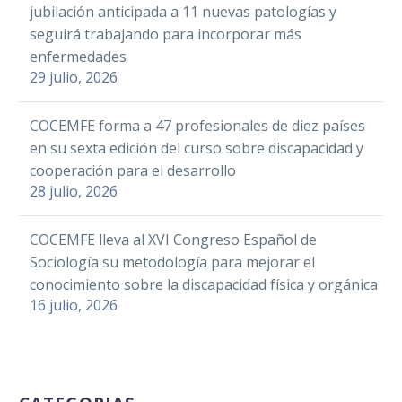
jubilación anticipada a 11 nuevas patologías y
con
actividades llevadas a
Facebook
Twitter
LinkedIn
WhatsApp
Email
Compartir
seguirá trabajando para incorporar más
enfermedades
cabo por la
enfermedades
neuromusculares
Confederación
29 julio, 2026
Miembros de la junta directiva y
Española de…
Facebook
Twitter
LinkedIn
del equipo técnico de COCEMFE
WhatsApp
Email
Compartir
Alicante, participaron en un ciclo
COCEMFE forma a 47 profesionales de diez países
de siete charlas coloquio…
en su sexta edición del curso sobre discapacidad y
COCEMFE Castilla y
cooperación para el desarrollo
La Federación
León abre las
28 julio, 2026
Española de
inscripciones del V
19 May 2026
Enfermedades
Campus Inclusivo
COCEMFE lleva al XVI Congreso Español de
Neuromusculares
Vicente del Bosque
Sociología su metodología para mejorar el
(Federación
en Venta de Baños
conocimiento sobre la discapacidad física y orgánica
ASEM), entidad
Facebook
Twitter
LinkedIn
16 julio, 2026
perteneciente
WhatsApp
Email
Compartir
COCEMFE, ha
mantenido
recientemente
La Confederación
COCEMFE pide que
una reunión con